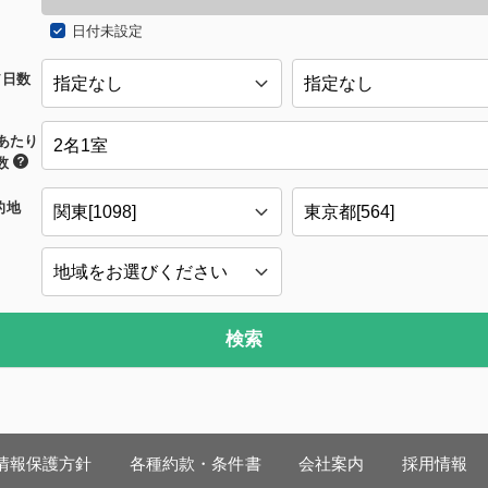
日付未設定
/日数
あたり
数
的地
検索
情報保護方針
各種約款・条件書
会社案内
採用情報