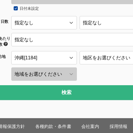
日付未設定
/日数
あたり
数
的地
検索
情報保護方針
各種約款・条件書
会社案内
採用情報