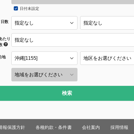
日付未設定
/日数
あたり
数
的地
検索
情報保護方針
各種約款・条件書
会社案内
採用情報