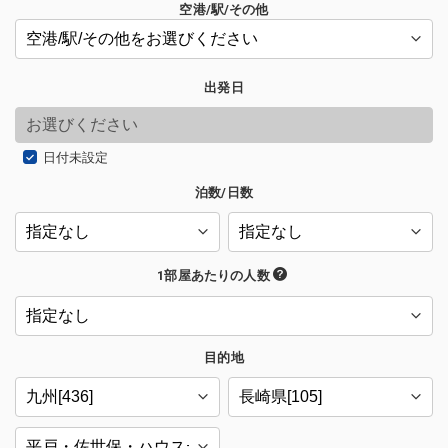
空港/駅/その他
出発日
日付未設定
泊数/日数
1部屋あたりの人数
目的地