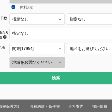
日付未設定
/日数
あたり
数
的地
検索
情報保護方針
各種約款・条件書
会社案内
採用情報