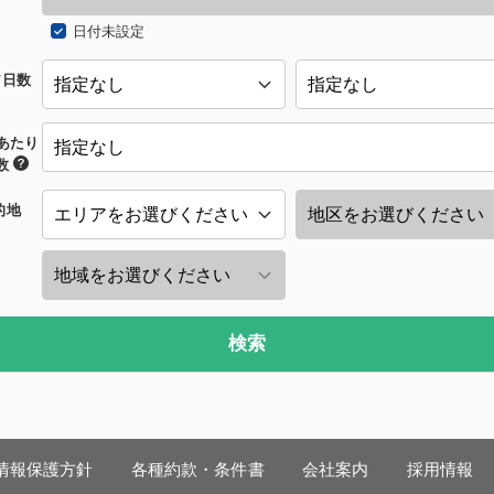
日付未設定
/日数
あたり
数
的地
検索
情報保護方針
各種約款・条件書
会社案内
採用情報