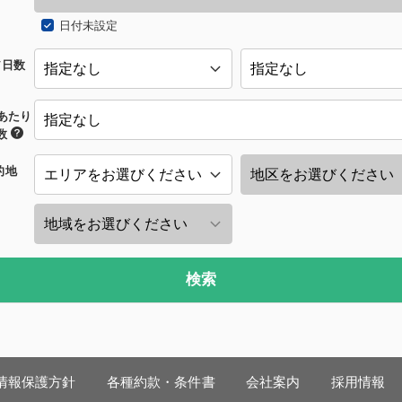
日付未設定
/日数
あたり
数
的地
検索
情報保護方針
各種約款・条件書
会社案内
採用情報