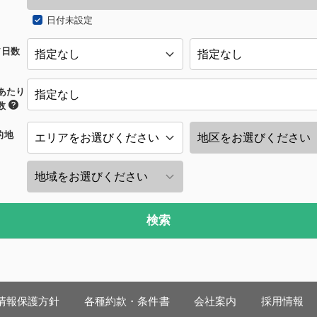
日付未設定
/日数
あたり
数
的地
検索
情報保護方針
各種約款・条件書
会社案内
採用情報