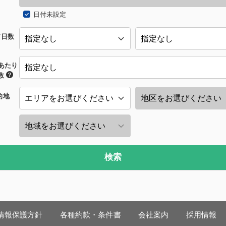
日付未設定
/日数
あたり
数
的地
検索
情報保護方針
各種約款・条件書
会社案内
採用情報