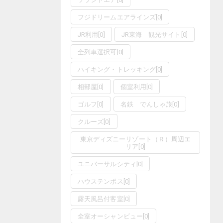
フジドリームエアラインズ
[
0
]
JR利用
[
0
]
JR東海 観光サイト
[
0
]
全列車選択可
[
0
]
ハイキング・トレッキング
[
0
]
相部屋
[
0
]
個室利用
[
0
]
ゴルフ
[
0
]
名鉄 でんしゃ旅
[
0
]
クルーズ
[
0
]
東京ディズニーリゾート（Ｒ）周辺エ
リア
[
0
]
ユニバーサルシティ
[
0
]
ハウステンボス
[
0
]
露天風呂付客室
[
0
]
全室オーシャンビュー
[
0
]