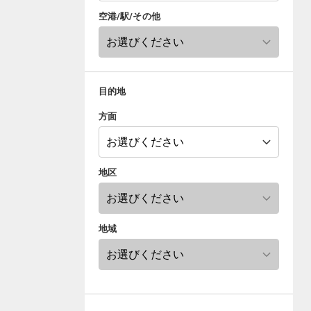
空港/駅/その他
目的地
方面
地区
地域