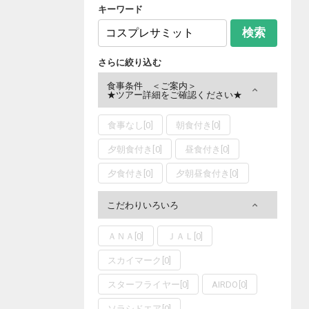
キーワード
検索
さらに絞り込む
食事条件 ＜ご案内＞
★ツアー詳細をご確認ください★
食事なし
[
0
]
朝食付き
[
0
]
夕朝食付き
[
0
]
昼食付き
[
0
]
夕食付き
[
0
]
夕朝昼食付き
[
0
]
こだわりいろいろ
ＡＮＡ
[
0
]
ＪＡＬ
[
0
]
スカイマーク
[
0
]
スターフライヤー
[
0
]
AIRDO
[
0
]
ソラシドエア
[
0
]