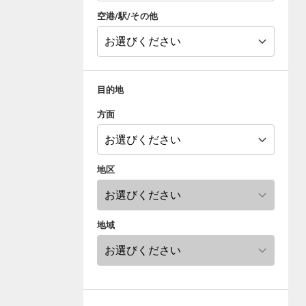
空港/駅/その他
目的地
方面
地区
地域