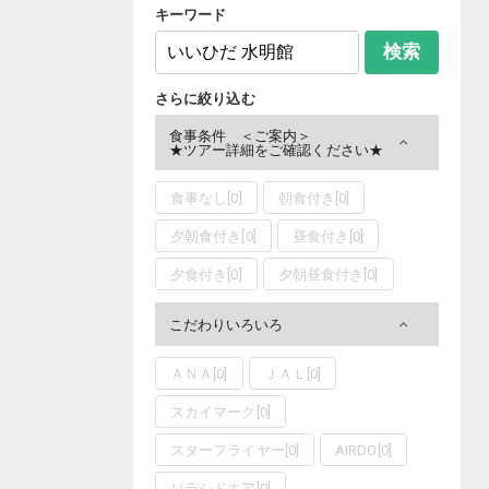
キーワード
検索
さらに絞り込む
食事条件 ＜ご案内＞
★ツアー詳細をご確認ください★
食事なし
[
0
]
朝食付き
[
0
]
夕朝食付き
[
0
]
昼食付き
[
0
]
夕食付き
[
0
]
夕朝昼食付き
[
0
]
こだわりいろいろ
ＡＮＡ
[
0
]
ＪＡＬ
[
0
]
スカイマーク
[
0
]
スターフライヤー
[
0
]
AIRDO
[
0
]
ソラシドエア
[
0
]