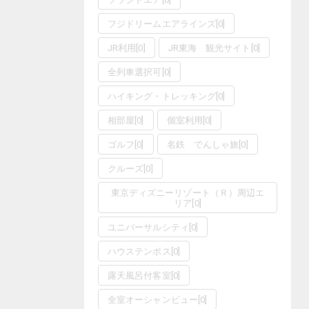
フジドリームエアラインズ
[
0
]
JR利用
[
0
]
JR東海 観光サイト
[
0
]
全列車選択可
[
0
]
ハイキング・トレッキング
[
0
]
相部屋
[
0
]
個室利用
[
0
]
ゴルフ
[
0
]
名鉄 でんしゃ旅
[
0
]
クルーズ
[
0
]
東京ディズニーリゾート（Ｒ）周辺エ
リア
[
0
]
ユニバーサルシティ
[
0
]
ハウステンボス
[
0
]
露天風呂付客室
[
0
]
全室オーシャンビュー
[
0
]