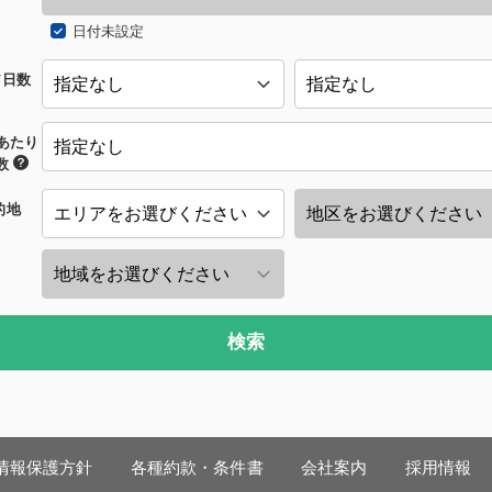
日付未設定
/日数
あたり
数
的地
検索
情報保護方針
各種約款・条件書
会社案内
採用情報