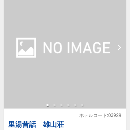
・幼児施設利用料（0歳～3歳）：無
料
・添い寝のお子様がいる場合は「施
設へのメッセージ」に人数・年齢を
必ず入力してください。
※宿泊税が必要な場合は現地払いと
なります
ホテルコード:03929
里湯昔話 雄山荘