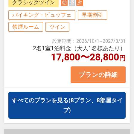
クラシックツイン
朝
昼
夕
に佇むシティーリゾートホテル。
空気に触れると茶褐色に変色する露
バイキング・ビュッフェ
早期割引
天温泉岩風呂「長浜太閤温泉」や大
禁煙ルーム
ツイン
浴場、サウナも完備♪
設定期間
：
2026/10/1
~
2027/3/31
夕陽百選にも選ばれた琵琶湖の絶景
2名1室1泊料金（大人1名様あたり）
を眺める癒やしの旅をお楽しみくだ
17,800〜28,800
円
さい。
プランの詳細
＜お部屋タイプ＞レイクビュー ク
ラシックツイン 36平米 バス・ト
すべてのプランを見る
(8プラン、8部屋タイ
イレ付
プ)
正ベッド幅120cm×2台
※3名以上で1室にご宿泊の場合は正
ベッド2台+エキストラベッドまたは