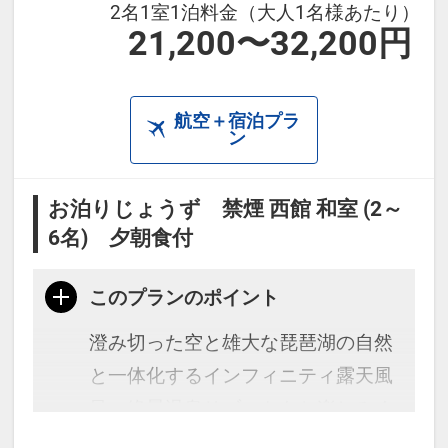
2名1室1泊料金（大人1名様あたり）
21,200〜32,200円
航空＋宿泊プラ
ン
お泊りじょうず 禁煙 西館 和室 (2～
6名) 夕朝食付
このプランのポイント
澄み切った空と雄大な琵琶湖の自然
と一体化するインフィニティ露天風
呂。絶景温泉リゾートをお楽しみく
ださい。