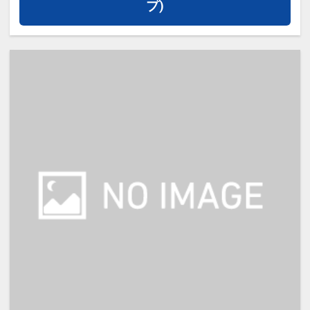
プ)
※宿泊税が必要な場合は現地払いと
なります。
※本プランは価格変動制です。
予約のタイミングや空室状況により
代金が変動するため、閲覧時と予約
時で価格が異なる場合があります。
あらかじめご了承ください。
・レイトチェックアウト 11：00
（通常10：00）