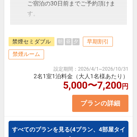
ご宿泊の30日前までご予約頂けま
す。
京都までのアクセスも楽々。滋賀観
禁煙セミダブル
早期割引
朝
昼
夕
光やビジネスにもアクセス抜群なホ
テルです。
禁煙ルーム
設定期間
：
2026/4/1
~
2026/10/31
＜お部屋タイプ＞禁煙セミダブル
2名1室1泊料金（大人1名様あたり）
5,000〜7,200
13平米 バス・トイレ付
円
正ベッド幅120cm×1台
プランの詳細
※1ベッドです。2名1室の場合、お
二人で1台となります。
※2名様で利用の場合は添い寝不可
すべてのプランを見る
(4プラン、4部屋タイ
です。