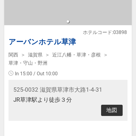
なります。
※本プランは価格変動制です。
予約のタイミングや空室状況により
ホテルコード:03898
代金が変動するため、閲覧時と予約
アーバンホテル草津
時で価格が異なる場合があります。
あらかじめご了承ください。
関西
滋賀県
近江八幡・草津・彦根
草津・守山・野洲
In 15:00 / Out 10:00
525-0032 滋賀県草津市大路1-4-31
JR草津駅より徒歩３分
地図