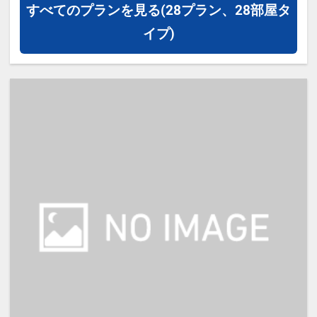
すべてのプランを見る
(28プラン、28部屋タ
【宿泊施設における「こども・添い
イプ)
寝」について】
・幼児施設使用料（0～12歳）：無
料
※添い寝のお子様がいる場合は「施
設へのメッセージ」に人数・年齢を
必ず入力してください。
※添い寝は正ベッド1台につき1名の
み可能です。
※2名様で利用の場合は添い寝不可
です。
※宿泊税が必要な場合は現地払いと