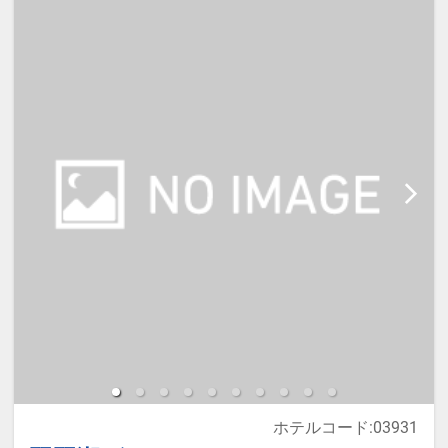
ソファーベッドのご利用となりま
す。
【宿泊施設における「こども・添い
寝」について】
※添い寝幼児(0歳～3歳)の施設利用
料：無料
※添い寝のお子様がいる場合は「施
設へのメッセージ」に人数・年齢を
必ず入力してください。
※添い寝は正ベッド1台につき1名の
み可能です。
ホテルコード:03931