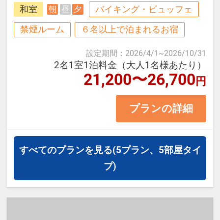
和室
バイキング・ビュッフェ
朝
昼
夕
■お部屋タイプ：＜禁煙＞ 西館 和
禁煙ルーム
６名以上で泊まれるお宿
室（10～12畳） シャワーブース・
設定期間
：
2026/4/1
~
2026/10/31
トイレ付
2名1室1泊料金（大人1名様あたり）
21,200〜26,700
・お部屋の広さはご宿泊施設の都合
円
となり、お選び頂く事はできませ
プランの詳細
ん。
【宿泊施設における[こども・添い
すべてのプランを見る
(5プラン、5部屋タイ
寝]について】
プ)
・こどもＡ料金は9～12歳（小学
生）、こどもＢ料金は4～8歳が対象
です。