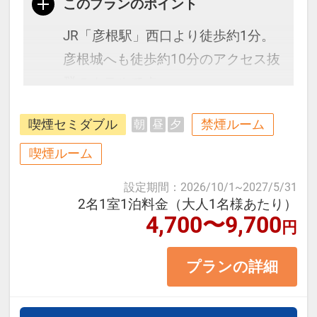
このプランのポイント
JR「彦根駅」西口より徒歩約1分。
彦根城へも徒歩約10分のアクセス抜
群のホテルです。
マイカー利用の場合、名神「彦根Ｉ
喫煙セミダブル
禁煙ルーム
朝
昼
夕
Ｃ」より車で5分。無料駐車場も完
備！
喫煙ルーム
設定期間
：
2026/10/1
~
2027/5/31
≪お部屋タイプ≫セミダブルシング
2名1室1泊料金（大人1名様あたり）
4,700〜9,700
ル 13平米 バス・トイレ付
円
※1ベッドです。2名様で1室をご予
プランの詳細
約の場合、おふたりでベッド1台を
ご利用いただきます。