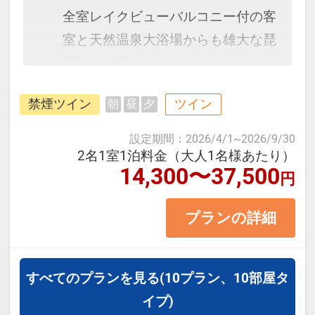
全室レイクビューバルコニー付の客
室と天然温泉大浴場からも雄大な琵
琶湖が一望できます。
禁煙ツイン
ツイン
朝
昼
夕
＜お部屋タイプ＞デラックスフロア
ルミナツイン 40平米 バス・トイ
設定期間
：
2026/4/1
~
2026/9/30
レ付
2名1室1泊料金（大人1名様あたり）
14,300〜37,500
円
正ベッド幅120cm×2台
*3名様の場合、正ベッド2台+エキス
プランの詳細
トラベッドのご利用となります。
【宿泊施設における［こども・添い
すべてのプランを見る
(10プラン、10部屋タ
寝〕について】
イプ)