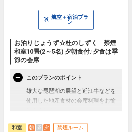
航空＋宿泊プラ
ン
お泊りじょうず☆杜のしずく 禁煙
和室10畳(2～5名) 夕朝食付♪夕食は季
節の会席
このプランのポイント
雄大な琵琶湖の展望と近江牛などを
使用した地産食材の会席料理をお愉
しみください。
和室
禁煙ルーム
朝
昼
夕
＜お部屋タイプ＞杜のしずく 和室