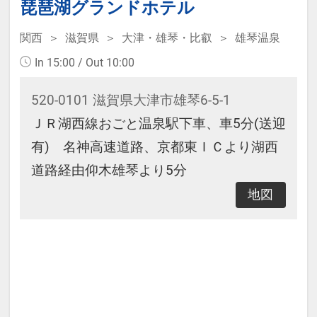
琵琶湖グランドホテル
※宿泊税が必要な場合は現地払いと
なります。
関西
滋賀県
大津・雄琴・比叡
雄琴温泉
In 15:00 / Out 10:00
520-0101 滋賀県大津市雄琴6-5-1
本プランは価格変動制です。
ＪＲ湖西線おごと温泉駅下車、車5分(送迎
予約のタイミングや空室状況により
有) 名神高速道路、京都東ＩＣより湖西
代金が変動するため、閲覧時と予約
道路経由仰木雄琴より5分
時で価格が異なる場合があります。
あらかじめご了承ください。
地図