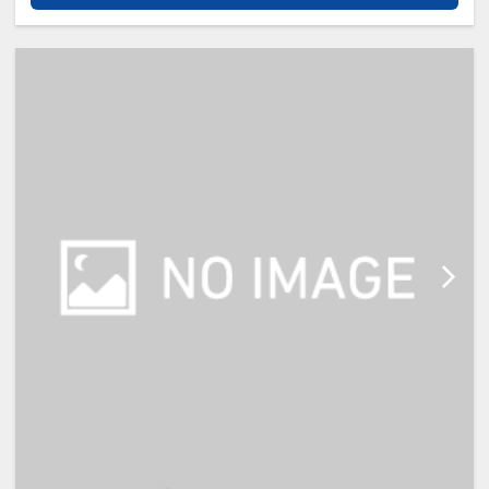
※幼児施設使用料（0歳～5歳／未就
学児）：無料、（小学生）：2,200
円＜現地払い＞
※添い寝のお子様がいる場合は、施
設への通信欄（ご要望欄）に人数・
年齢を必ず入力してください。
※添い寝は正ベッド1台につき1名の
み可能です。
※宿泊税が必要な場合は現地払いと
なります。