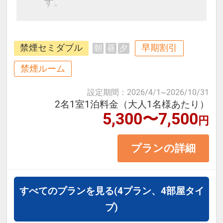
す。
滋賀観光にもビジネスにも便利な立
禁煙セミダブル
早期割引
朝
昼
夕
地。京都まで約17分の好立地でアク
セスも楽々♪
禁煙ルーム
設定期間
：
2026/4/1
~
2026/10/31
＜お部屋タイプ＞禁煙セミダブル
2名1室1泊料金（大人1名様あたり）
5,300〜7,500
14平米 バス・トイレ付
円
正ベッド幅140cm×1台
プランの詳細
※1ベッドです。2名1室の場合、お
二人で1台となります。
※2名様で利用の場合は添い寝不可
すべてのプランを見る
(4プラン、4部屋タイ
です。
プ)