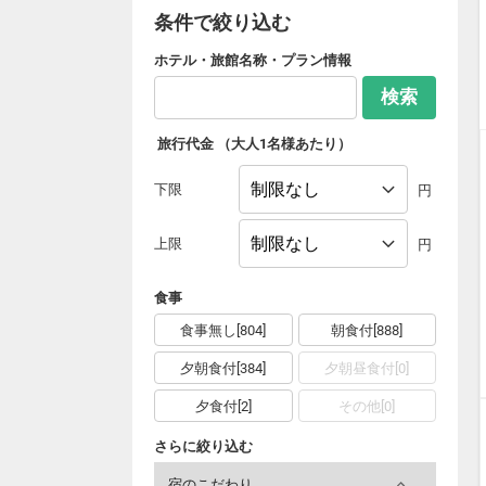
条件で絞り込む
ホテル・旅館名称・プラン情報
検索
旅行代金
（大人1名様あたり）
下限
円
上限
円
食事
食事無し[804]
朝食付[888]
夕朝食付[384]
夕朝昼食付[0]
夕食付[2]
その他[0]
さらに絞り込む
宿のこだわり