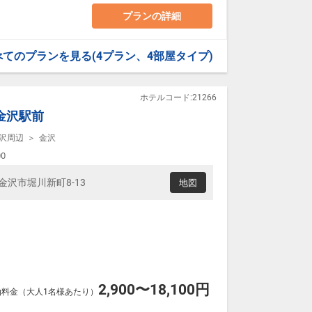
ど、地元料理を心ゆくまでお楽しみいただけます。
プランの詳細
駐車場をご利用ください。
べてのプランを見る
(4プラン、4部屋タイプ)
）
ニ」「香箱ガニ」
あり）
います。ご了承ください。
りの名所）
ホテルコード:21266
、連泊でも疲れを残しにくい快適な寝心地を実現。
L 金沢駅前
さと快適さを満喫。
沢周辺
金沢
、カップルのご旅行はもちろん、家族での滞在や連泊
は立地を生かして効率的に観光
00
分）
い連泊利用に
ヶ辻・近江町市場」下車徒歩3分
川県金沢市堀川新町8-13
地図
行に
駐車場をご利用ください。
ウトは11:00までとゆっくり滞在できます。
ニ」「香箱ガニ」
りの名所）
部屋着など）
2,900〜18,100円
泊料金（大人1名様あたり）