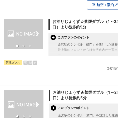
・電気スタンド
航空＋宿泊プ
【利用シーン】
・加湿器
・一人旅では気軽に、カップルや女子旅で
・ズボンプレッサー
・観光、ビジネスの拠点をじっくり構えた
※フロントで無料レンタル可能（数に限り
お泊りじょうず☆禁煙ダブル（1～2
・家族みんなで金沢観光を楽しみたいご旅
口）より徒歩約5分
【アクセス】
【ご案内】
・近江町市場まで徒歩3分
このプランのポイント
・朝食は、現地払いで追加も可能です。
・金沢城公園まで徒歩10分（バス約5分）
・チェックインは15:00から、チェックア
金沢駅のシンボル「鼓門」を設計した建築
・兼六園まで徒歩15分（バス約8分）
最上階のフロントからは金沢市内が一望出
・JR金沢駅から徒歩15分
す。
・ひがし茶屋街まで徒歩20分（バス約15
・小松空港から空港リムジンバスで「武蔵
朝
昼
夕
禁煙ダブル
＜お部屋タイプ＞禁煙ダブル バス・トイ
・学会やイベント参加にも便利。
2名1
正ベット幅：140㎝×1台
※駐車場はございません。お車の際は近隣
※1ベッドです。2名様1室の場合お二人で
【周辺観光】
【宿泊施設における「こども・添い寝」に
・市場で楽しむ海鮮丼や冬の味覚「加能ガ
お泊りじょうず★禁煙ダブル（1～2
※添い寝幼児（0歳～9歳）の施設使用料
・四季の彩りにあふれる兼六園（冬は雪吊
※添い寝のお子様がいる場合は「施設への
口）より徒歩約5分
・歴史を感じる長町武家屋敷や尾山神社
※添い寝は正ベッド1台につき1名のみ可
・現代アートの拠点「金沢21世紀美術館
※2名様で利用の場合は添い寝不可です。
このプランのポイント
【利用シーン】
金沢駅のシンボル「鼓門」を設計した建築