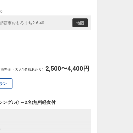
00
縄県那覇市おもろまち2-6-40
地図
2,500〜4,400円
室1泊料金（大人1名様あたり）
ラン
ングル(1～2名)無料軽食付
。