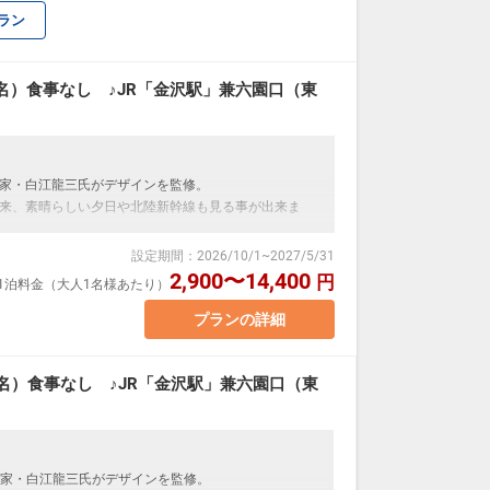
ラン
は立地を生かして効率的に観光
い連泊利用に
あり）
名）食事なし ♪JR「金沢駅」兼六園口（東
行に
ウトは11:00までとゆっくり滞在できます。
家・白江龍三氏がデザインを監修。
来、素晴らしい夕日や北陸新幹線も見る事が出来ま
分）
ヶ辻・近江町市場」下車徒歩3分
設定期間
：
2026/10/1
~
2027/5/31
レ付 15平米
2,900〜14,400
円
室1泊料金（大人1名様あたり）
駐車場をご利用ください。
1台となります。
プランの詳細
ついて】
ニ」「香箱ガニ」
名）食事なし ♪JR「金沢駅」兼六園口（東
：無料
りの名所）
メッセージ」に人数・年齢を必ず入力してください。
能です。
」
家・白江龍三氏がデザインを監修。