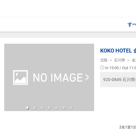
金沢カレーや金沢おでん、ぶりの壺漬けな
・学会やイベント参加にも便利な立地。
・Refaドライヤー
お子様に人気のソフトクリームもご用意。
※駐車場はございません。お車の際は近隣
・電気スタンド
・加湿器
朝食会場：館内1階「九楽（クラック）」
【周辺観光】
・ズボンプレッサー
す
利用時間：7:00～10:30（最終入店10:00
・市場で楽しむ海鮮丼や冬の味覚「加能ガ
※フロントで無料レンタル可能（数に限り
※時期により料理内容が変わる場合がござ
・四季の彩りにあふれる兼六園（冬は雪吊
・歴史薫る長町武家屋敷や尾山神社
【アクセス】
【客室の魅力】
・現代アートが魅力の21世紀美術館
・近江町市場まで徒歩3分
高品質ベッドと広めのバスタブをご用意し
・石畳が美しいひがし茶屋街の街並み
KOKO HOTE
・金沢城公園まで徒歩10分（バス約5分）
高速Wi-Fi完備・遮光カーテンで、静か
・兼六園まで徒歩15分（バス約8分）
北陸
石川県
金
コンパクトながら機能性を重視した客室で
【利用シーン】
・JR金沢駅から徒歩15分
でのご利用に最適です。
・一人旅では気軽に、カップルや女子旅で
In 15:00 / Out 11:
・ひがし茶屋街まで徒歩20分（バス約15
・観光、ビジネスの拠点をじっくり構えた
・小松空港から空港リムジンバスで「武蔵
【館内サービス】
920-0849 石
・家族みんなで金沢観光を楽しみたいご旅
・学会やイベント参加にも便利な立地。
・24時間対応フロントサービス
※駐車場はございません。お車の際は近隣
・荷物預かりサービス
【ご案内】
・電子レンジ
・朝食は、現地払いで追加も可能です。
【周辺観光】
・ウォーターサーバー
・チェックインは15:00から、チェックア
・市場で楽しむ海鮮丼や冬の味覚「加能ガ
・コインランドリー
・四季の彩りにあふれる兼六園（冬は雪吊
・アメニティバー（歯ブラシ・カミソリ・
・歴史薫る長町武家屋敷や尾山神社
・現代アートが魅力の21世紀美術館
2名1室1
【レンタル品】
・石畳が美しいひがし茶屋街の街並み
・Refaドライヤー