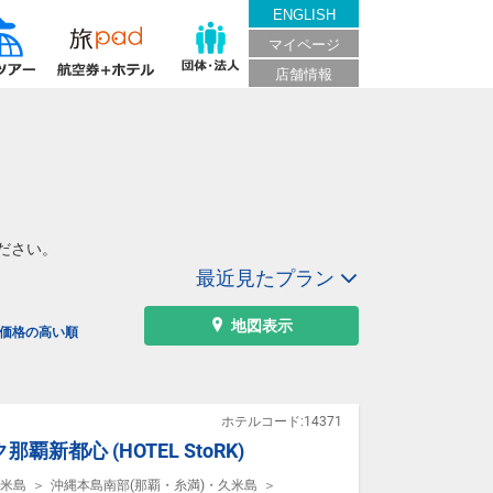
ENGLISH
マイページ
店舗情報
ださい。
最近見たプラン
地図表示
価格の高い順
ホテルコード:14371
新都心 (HOTEL StoRK)
米島
沖縄本島南部(那覇・糸満)・久米島