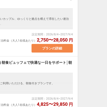
いカップル、ゆっくりと拠点を構えて滞在したい連泊
。
部屋着など）
設定期間
：
2026/8/4
~
2027/9/4
しにくい快適な寝心地を実現。
2,750〜28,050
円
室1泊料金（大人1名様あたり）
や移動で疲れた体をしっかり癒やせます。
さと快適さを満喫。
プランの詳細
、カップルのご旅行はもちろん、家族での滞在や連泊
う朝食ビュッフェで快適な一日をサポート│朝
あり）
ご利用いただける、朝食付きプランです。
部屋着など）
たビュッフェ朝食は、その日の気分で選べて連泊のお客
分）
設定期間
：
2026/8/4
~
2027/9/4
ヶ辻・近江町市場」下車徒歩3分
4,825〜29,850
円
室1泊料金（大人1名様あたり）