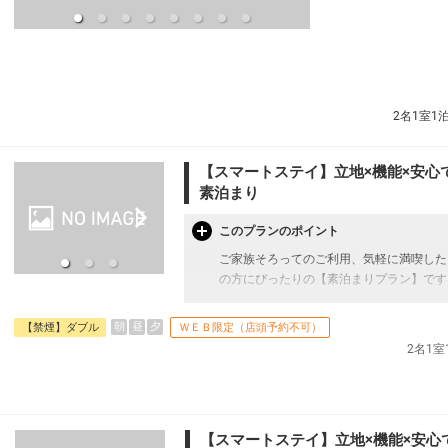
※状況により食事内容・食事場所が変更と
本プランは価格変動制です。
予約のタイミングや空室状況により代金が
あります。
あらかじめご了承ください。
2名1室1
【スマートステイ】立地×機能×安心
素泊まり
このプランのポイント
ご家族そろってのご利用、気軽に満喫した
の方にぴったりの【素泊まりプラン】です
【客室の魅力】
朝
昼
夕
【禁煙】ダブル
ＷＥＢ限定（店頭予約不可）
高品質ベッドを採用し、連泊でも疲れを残
2名1
浴室には広めのバスタブをご用意し、観光
高速Wi-Fi完備・遮光カーテンで、静かさ
コンパクトながら機能性を重視した客室で
でのご利用に最適です。
【スマートステイ】立地×機能×安心