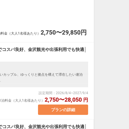
なる場合がございます。
変動するため、閲覧時と予約時で価格が異なる場合が
2,750〜29,850円
泊料金（大人1名様あたり）
でコスパ良好、金沢観光や出張利用でも快適│
いカップル、ゆっくりと拠点を構えて滞在したい連泊
。
設定期間
：
2026/8/4
~
2027/9/4
しにくい快適な寝心地を実現。
2,750〜28,050
円
室1泊料金（大人1名様あたり）
や移動で疲れた体をしっかり癒やせます。
と快適さを満喫。
プランの詳細
、カップルのご旅行はもちろん、家族での滞在や連泊
でコスパ良好、金沢観光や出張利用でも快適│