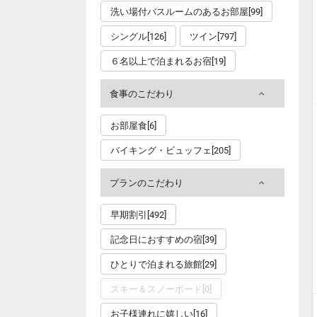
洗い場付バスルームのあるお部屋[99]
シングル[126]
ツイン[797]
６名以上で泊まれるお宿[19]
食事のこだわり
お部屋食[6]
バイキング・ビュッフェ[205]
プランのこだわり
早期割引[492]
記念日におすすめの宿[39]
ひとりで泊まれる旅館[29]
スキー＆スノーボード[0]
お子様連れに嬉しい[16]