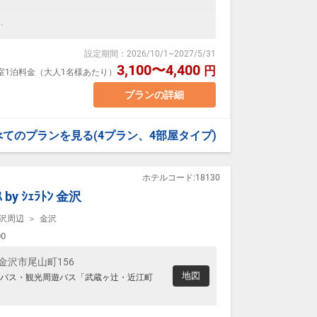
バス・トイレ付 7平米
。
変動するため、閲覧時と予約時で価格が異なる場合が
場合、おふたりでベッド1台をご利用いただきます。
は異なり、7平米のコンパクトなスペース内の
設定期間
：
2026/10/1
~
2027/5/31
。
を置くタイプのお部屋となります。
3,100〜4,400
円
1室1泊料金（大人1名様あたり）
内容をご確認の上お申込をお願い致します。
ただきます（床上からの高さは約2ｍ）
プランの詳細
量限定）
*****************************************
べてのプランを見る
(4プラン、4部屋タイプ)
ト式ベッドを活用した新感覚のお部屋です。
ており、ご滞在中はお部屋でゆっくりお読みいただけます
バス・トイレ付 7平米
ホテルコード:18130
場合、おふたりでベッド1台をご利用いただきます。
ｽ by ｼｪﾗﾄﾝ 金沢
。
沢周辺
金沢
00
川県金沢市尾山町156
量限定）
地図
バス・観光周遊バス「武蔵ヶ辻・近江町
ており、ご滞在中はお部屋でゆっくりお読みいただけます