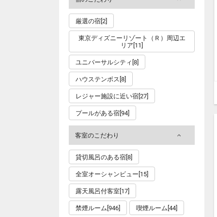
厳選の宿[2]
東京ディズニーリゾート（Ｒ）周辺エ
リア[11]
ユニバーサルシティ[8]
ハウステンボス[8]
レジャー施設に近い宿[27]
プールがある宿[94]
客室のこだわり
貸切風呂のある宿[8]
全室オーシャンビュー[15]
露天風呂付客室[17]
禁煙ルーム[946]
喫煙ルーム[44]