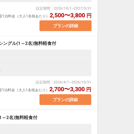
は異なり、7平米のコンパクトなスペース内の
設定期間
：
2026/10/1
~
2027/5/31
を置くタイプのお部屋となります。
2,500〜3,800
円
1室1泊料金（大人1名様あたり）
内容をご確認の上お申込をお願い致します。
ただきます（床上からの高さは約2ｍ）
プランの詳細
*****************************************
ングル(1～2名)無料軽食付
ト式ベッドを活用した新感覚のお部屋です。
バス・トイレ付 7平米
。
場合、おふたりでベッド1台をご利用いただきます。
は異なり、7平米のコンパクトなスペース内の
設定期間
：
2026/4/1
~
2026/10/31
。
を置くタイプのお部屋となります。
2,700〜3,300
円
1室1泊料金（大人1名様あたり）
内容をご確認の上お申込をお願い致します。
ただきます（床上からの高さは約2ｍ）
プランの詳細
限定）
*****************************************
1～2名)無料軽食付
ており、ご滞在中はお部屋でゆっくりお読みいただけます
なる場合がございます。
ト式ベッドを活用した新感覚のお部屋です。