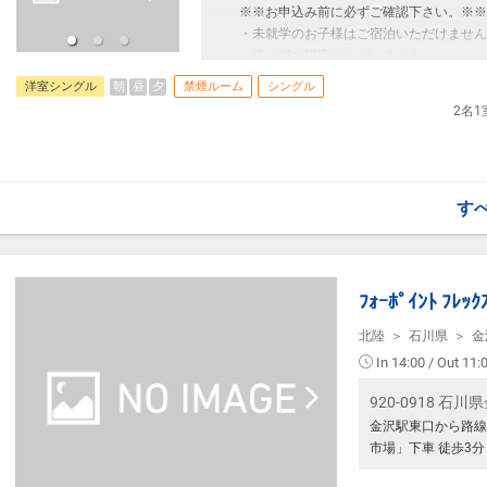
※※お申込み前に必ずご確認下さい。※※
本プランは価格変動制です。
≪お部屋タイプ≫シングル＆セミダブル 
・未就学のお子様はご宿泊いただけません
予約のタイミングや空室状況により代金が
※1ベッドです。2名様で1室をご予約の
・添い寝の設定はございません。
あります。
・こちらのホテルは一般的なホテル客室と
あらかじめご了承ください。
朝
昼
夕
洋室シングル
禁煙ルーム
シングル
宿泊税が必要な場合は現地払いとなります
トイレ・シャワースペースの上にベッド
2名
・無料軽食サービス有(時間、数量限定)
・お申込前に必ずホテルホームページにて
【トースト】6：00～9：00（数量限定）
・床上からはハシゴでベッドにお上がりい
【セルフうどん】12：00～22：00（数
*********************************************
【ポップコーン】15：00～21：00
【ドリンクバー】5：00～24：00
す
那覇新都心「おもろまち」のホテル。ロフ
・館内には50.000冊の漫画が設置され
≪お部屋タイプ≫シングル＆セミダブル 
※1ベッドです。2名様で1室をご予約の
ﾌｫｰﾎﾟｲﾝﾄ ﾌﾚｯｸ
宿泊税が必要な場合は現地払いとなります
北陸
石川県
金
・無料軽食サービス有(時間、数量限定)
In 14:00 / Out 11:
【トースト】6：00～9：00（数量限定）
920-0918 石
【セルフうどん】12：00～22：00（数
【ポップコーン】15：00～21：00
金沢駅東口から路線
【ドリンクバー】5：00～24：00
市場」下車 徒歩3分
・館内には50.000冊の漫画が設置され