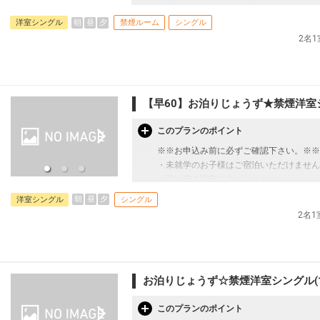
・添い寝の設定はございません。
・こちらのホテルは一般的なホテル客室と
朝
昼
夕
洋室シングル
禁煙ルーム
シングル
トイレ・シャワースペースの上にベッド
2名
・お申込前に必ずホテルホームページにて
・床上からはハシゴでベッドにお上がりい
*********************************************
【早60】お泊りじょうず★禁煙洋室シ
ご宿泊の60日前までご予約頂けます。
那覇新都心「おもろまち」のホテル。ロフ
このプランのポイント
※※お申込み前に必ずご確認下さい。※※
≪お部屋タイプ≫シングル＆セミダブル 
・未就学のお子様はご宿泊いただけません
※1ベッドです。2名様で1室をご予約の
・添い寝の設定はございません。
・こちらのホテルは一般的なホテル客室と
朝
昼
夕
洋室シングル
シングル
宿泊税が必要な場合は現地払いとなります
トイレ・シャワースペースの上にベッド
2名
・無料軽食サービス有(時間、数量限定)
・お申込前に必ずホテルホームページにて
【トースト】6：00～9：00（数量限定）
・床上からはハシゴでベッドにお上がりい
【セルフうどん】12：00～22：00（数量
*********************************************
【ポップコーン】15：00～21：00
【ドリンクバー】5：00～24：00
ご宿泊の60日前までご予約頂けます。
お泊りじょうず☆禁煙洋室シングル(
・館内には50.000冊の漫画が設置され
※状況により食事内容・食事場所が変更と
那覇新都心「おもろまち」のホテル。ロフ
このプランのポイント