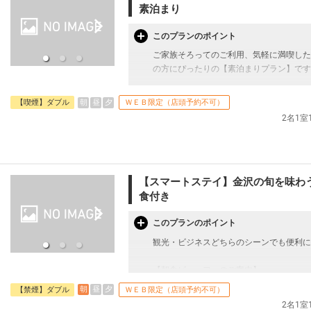
【館内サービス】
素泊まり
・24時間対応フロントサービス
・荷物預かりサービス
このプランのポイント
・電子レンジ
ご家族そろってのご利用、気軽に満喫した
・ウォーターサーバー
の方にぴったりの【素泊まりプラン】です
・コインランドリー
・アメニティバー（歯ブラシ・カミソリ・
【客室の魅力】
朝
昼
夕
【喫煙】ダブル
ＷＥＢ限定（店頭予約不可）
高品質ベッドを採用し、連泊でも疲れを残
2名1
【レンタル品】
浴室には広めのバスタブをご用意し、観光
・Refaドライヤー
高速Wi-Fi完備・遮光カーテンで、静か
・電気スタンド
コンパクトながら機能性を重視した客室で
・加湿器
でのご利用に最適です。
・ズボンプレッサー
【スマートステイ】金沢の旬を味わ
※フロントで無料レンタル可能（数に限り
【館内サービス】
食付き
・24時間対応フロントサービス
【アクセス】
・荷物預かりサービス
このプランのポイント
・近江町市場まで徒歩3分
・電子レンジ
観光・ビジネスどちらのシーンでも便利に
・金沢城公園まで徒歩10分（バス約5分）
・ウォーターサーバー
・兼六園まで徒歩15分（バス約8分）
・コインランドリー
【朝食ビュッフェのご案内】
・JR金沢駅から徒歩15分
・アメニティバー（歯ブラシ・カミソリ・
約30種類以上の和洋メニューをご用意し
・ひがし茶屋街まで徒歩20分（バス約15
朝
昼
夕
【禁煙】ダブル
ＷＥＢ限定（店頭予約不可）
様にもご好評です。
・小松空港から空港リムジンバスで「武蔵
【レンタル品】
2名1