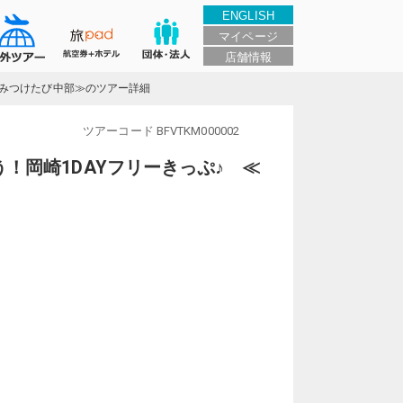
ENGLISH
マイページ
店舗情報
≪みつけたび中部≫のツアー詳細
ツアーコード
BFVTKM000002
！岡崎1DAYフリーきっぷ♪ ≪