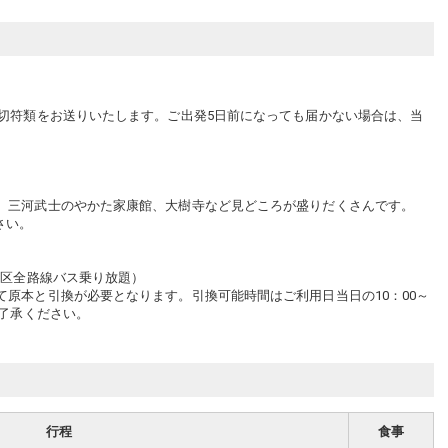
・切符類をお送りいたします。ご出発5日前になっても届かない場合は、当
、三河武士のやかた家康館、大樹寺など見どころが盛りだくさんです。
さい。
地区全路線バス乗り放題）
原本と引換が必要となります。引換可能時間はご利用日当日の10：00～
ご了承ください。
行程
食事