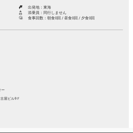
出発地：東海
添乗員：同行しません
食事回数：朝食0回 / 昼食0回 / 夕食0回
ター
名古屋ビル9Ｆ