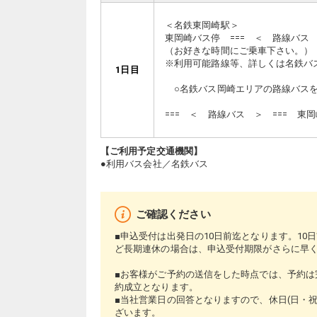
＜名鉄東岡崎駅＞
東岡崎バス停 === ＜ 路線バス
（お好きな時間にご乗車下さい。
※利用可能路線等、詳しくは名鉄バ
1日目
○名鉄バス岡崎エリアの路線バ
=== ＜ 路線バス ＞ === 
【ご利用予定交通機関】
●利用バス会社／名鉄バス
ご確認ください
■申込受付は出発日の10日前迄となります。1
ど長期連休の場合は、申込受付期限がさらに早
■お客様がご予約の送信をした時点では、予約は
約成立となります。
■当社営業日の回答となりますので、休日(日・
ざいます。