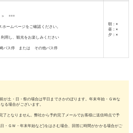
 ＞ ===
）
朝
：
×
スホームページをご確認ください。
昼
：
×
夕
：
×
スを利用し、観光をお楽しみください
東岡崎バス停 または その他バス停
0日前が土・日・祭の場合は平日までさかのぼります。年末年始・ＧＷな
くなる場合がございます。
完了となりません。弊社から予約完了メールでお客様に送信時点で予
祝日・ＧＷ・年末年始など)をはさむ場合、回答に時間がかかる場合がご