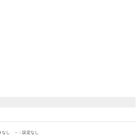
きなし
－
：
設定なし