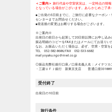
＜ご案内＞
旅行代金や空室状況は、一定時点の情報
となっている場合がございます。あらかじめご了承
■ご出発の5日前までに、ご旅行に必要なクーポン
センターまでお問合せください。
■発送後の変更はお断りする場合がございます。
※ご案内※
出発日の前日から起算して20日前以降にお申し込
振込明細のコピーをFAXまたはメールにてお送りい
なお、お振込いただく場合は、必ず、空席・空室を
TEL 052-582-8686/FAX 052-533-6682
mail yoyaku.ngo＠mwt.co.jp
◎振込先弊社銀行口座／口座名義人名：メイテツカ
・三菱ＵＦＪ銀行 新東京支店 普通口座331889
受付終了
出発日の10日前
旅行条件