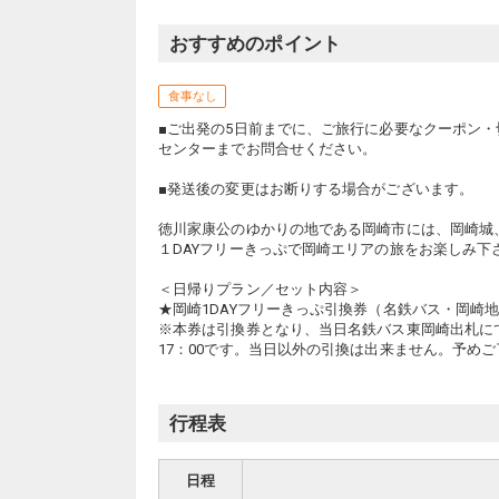
おすすめのポイント
食事なし
■ご出発の5日前までに、ご旅行に必要なクーポン
センターまでお問合せください。
■発送後の変更はお断りする場合がございます。
徳川家康公のゆかりの地である岡崎市には、岡崎城
１DAYフリーきっぷで岡崎エリアの旅をお楽しみ下
＜日帰りプラン／セット内容＞
★岡崎1DAYフリーきっぷ引換券（名鉄バス・岡崎
※本券は引換券となり、当日名鉄バス東岡崎出札にて
17：00です。当日以外の引換は出来ません。予め
行程表
日程