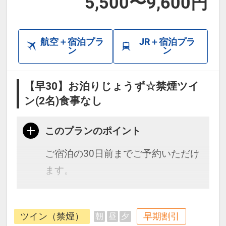
5,500〜9,600円
航空＋宿泊プラ
JR＋宿泊プラ
ン
ン
【早30】お泊りじょうず☆禁煙ツイ
ン(2名)食事なし
このプランのポイント
ご宿泊の30日前までご予約いただけ
ます。
博多駅からほど近い、歴史と風情が
ツイン（禁煙）
早期割引
朝
昼
夕
残る祇園の街にあり昭和レトロを感