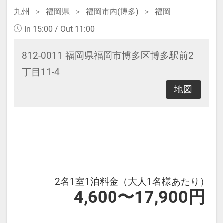
（ANNEXにスタッフは常駐しており
九州
福岡県
福岡市内(博多)
福岡
ません）
In 15:00 / Out 11:00
812-0011 福岡県福岡市博多区博多駅前2
■福岡市宿泊税(1名様1泊ごとに課
丁目11-4
税）
地図
2万円未満：200円｜2万円以上：
500円
上記金額をチェックインの際に別
途頂戴致します
■ホテルへのアクセス
2名1室1泊料金（大人1名様あたり）
福岡空港～博多駅（地下鉄5分｜
4,600〜17,900円
博多駅博多口から徒歩7分）