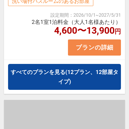
洗い場付バスルームのあるお部屋
※お問い合わせはホテルへお願い
します
設定期間
：
2026/10/1
~
2027/5/31
≪お部屋タイプ≫ダブル 15平米 バ
2名1室1泊料金（大人1名様あたり）
※提携駐車場は先着順での案内で
ス・トイレ付
4,600〜13,900
円
ございます（事前予約不可）
※1ベッドです。2名様で1室をご予
※提携駐車場が満車の場合は
約の場合、おふたりでベッド1台を
プランの詳細
近隣の外部駐車場をご案内する
ご利用いただきます。
場合がございます
（外部駐車場は料金が異なります
すべてのプランを見る
(12プラン、12部屋タ
【宿泊施設における「こども・添い
ので予めご了承ください）
イプ)
寝」について】
・幼児施設使用料（0歳～未就学
児）：無料
※添い寝のお子様がいる場合は「施
設へのメッセージ」に人数・年齢を