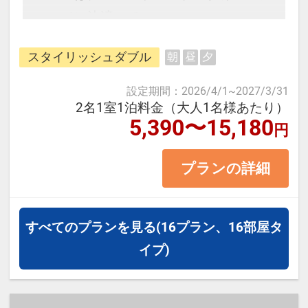
イン決済にて。
※福岡市は、宿泊税 お一人様＠２
スタイリッシュダブル
朝
昼
夕
００～５００円が必要です。
宿泊料金20,000円未満：２００
設定期間
：
2026/4/1
~
2027/3/31
円 20,000円以上：５００円とな
2名1室1泊料金（大人1名様あたり）
5,390〜15,180
円
ります。
宿泊料金には含まれておりませ
プランの詳細
んので、現地にて別途お支払い下さ
い。
♪ 幼児の施設使用料 ： 無料です
すべてのプランを見る
(16プラン、16部屋タ
♪
イプ)
未就学児は添寝無料です。 未
就学児で寝具が必要な場合はお子様