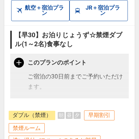
航空＋宿泊プラ
JR＋宿泊プラ
■無料送迎承ります 8：00～20：
ン
ン
00
博多駅ご到着後ホテルへご連絡下
【早30】お泊りじょうず☆禁煙ダブ
さい
ル(1～2名)食事なし
※博多駅「博多口」を出て右側に
ある
このプランのポイント
【一般車降車場】にお迎えにあが
ご宿泊の30日前までご予約いただけ
ります
ます。
■駐車場のご案内
観光にビジネスに便利な立地。洗面
提携駐車場【友杉立体駐車場】ホ
ダブル（禁煙）
早期割引
朝
昼
夕
台・トイレ・お風呂が独立！
テルより徒歩2分
お風呂は足を延ばしてゆっくりくつ
禁煙ルーム
福岡市博多区博多駅前1-14-7
ろげます。