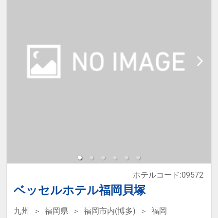
必ず入力してください。
※宿泊税が必要な場合は現地払いと
なります。
※本プランは価格変動制です。
予約のタイミングや空室状況により
代金が変動するため、閲覧時と予約
時で価格が異なる場合があります。
あらかじめご了承ください。
ホテルコード:09572
ベッセルホテル福岡貝塚
九州
福岡県
福岡市内(博多)
福岡