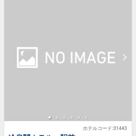
料金と同じ料金となります。
☆ 駐車場 ： 無料です ☆
全室禁煙です。喫煙スペースは１階
（屋外）にございます。
１０階大浴場の営業時間は、１５：
００～２５：００・５：００～１
０：００となります。
最新情報は、ホテルへ直接ご確認下
さい。
ホテルコード:31443