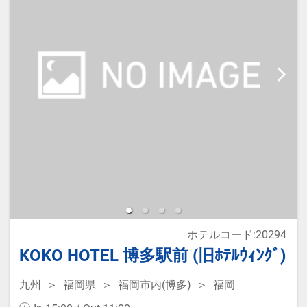
必ず入力してください。
※2名様で利用の場合は添い寝不可
です。
※宿泊税が必要な場合は現地払いと
なります。
※本プランは価格変動制です。
予約のタイミングや空室状況により
代金が変動するため、閲覧時と予約
時で価格が異なる場合があります。
あらかじめご了承ください。
ホテルコード:20294
KOKO HOTEL 博多駅前 (旧ﾎﾃﾙｳｨﾝｸﾞ)
九州
福岡県
福岡市内(博多)
福岡
・レイトチェックアウト 12：