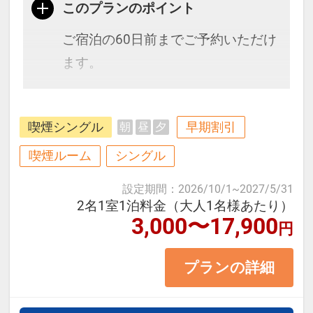
このプランのポイント
ご宿泊の60日前までご予約いただけ
ます。
博多駅、天神にもアクセス抜群で
喫煙シングル
早期割引
朝
昼
夕
す。全室シモンズ社製のベッドで快
適♪
喫煙ルーム
シングル
設定期間
：
2026/10/1
~
2027/5/31
≪お部屋タイプ≫スタンダードシン
2名1室1泊料金（大人1名様あたり）
3,000〜17,900
グル 11平米 バス・トイレ付
円
※1ベッドです。2名様で1室をご予
プランの詳細
約の場合、おふたりでベッド1台を
ご利用いただきます。