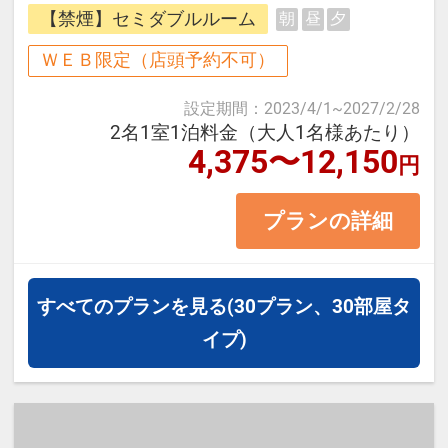
【禁煙】セミダブルルーム
朝
昼
夕
この度、より快適な客室をご提供す
るため、
ＷＥＢ限定（店頭予約不可）
以下の期間にて本館のみユニットバ
設定期間
：
2023/4/1
~
2027/2/28
ス改装工事を実施する運びとなりま
2名1室1泊料金（大人1名様あたり）
4,375〜12,150
した。
円
工事期間中は、一部騒音などご不便
プランの詳細
をお掛けすることがございますが、
何卒ご理解とご協力を賜りますよう
お願い申し上げます。
すべてのプランを見る
(30プラン、30部屋タ
イプ)
〈 工事期間 〉
2025年5月初旬 ～ 2026年5月予定
（約1年間）