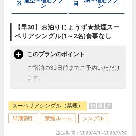
航空＋宿泊プラ
JR＋宿泊プラ
ン
ン
【早30】お泊りじょうず★禁煙スー
ペリアシングル(1～2名)食事なし
このプランのポイント
ご宿泊の30日前までご予約いただけ
ます。
ビジネスにも観光にも便利な好立
スーペリアシングル（禁煙）
朝
昼
夕
地。
ホテルのコンセプトは「旅するホテ
早期割引
禁煙ルーム
シングル
ル」で各フロアで世界の国々を表現
設定期間
：
2026/4/1
~
2026/9/30