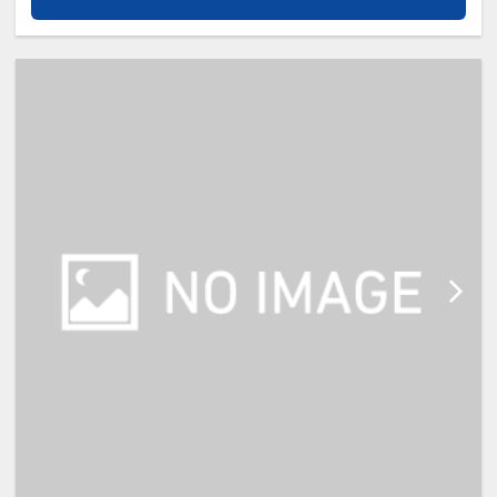
・幼児施設使用料（0歳～未就学
児）：無料
※添い寝のお子様がいる場合は「施
設へのメッセージ」に人数・年齢を
必ず入力してください。
※宿泊税が必要な場合は現地払いと
なります。