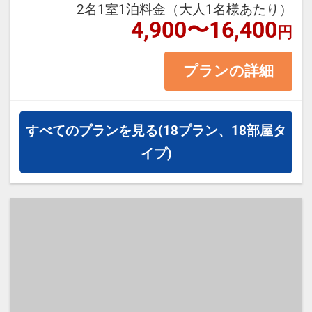
しており、お客様の目を楽しめる作
2名1室1泊料金（大人1名様あたり）
4,900〜16,400
りとなっております。
円
プランの詳細
≪お部屋タイプ≫スーペリアシング
ル 13平米 バス・トイレ付
※1ベッドです。2名様で1室をご予
すべてのプランを見る
(18プラン、18部屋タ
約の場合、おふたりでベッド1台を
イプ)
ご利用いただきます。
【宿泊施設における「こども・添い
寝」について】
・幼児施設使用料（0歳～8歳）：無
料
※添い寝のお子様がいる場合は「施