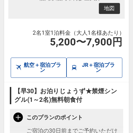
地図
旧ホテル名称：ホテルウィングイン
ターナショナルセレクト博多駅前
2名1室1泊料金（大人1名様あたり）
5,200〜7,900円
航空＋宿泊プラ
JR＋宿泊プラ
ン
ン
【早30】お泊りじょうず★禁煙シン
グル(1～2名)無料朝食付
このプランのポイント
ご宿泊の30日前までご予約いただけ