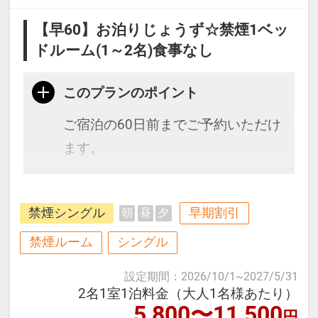
【早60】お泊りじょうず☆禁煙1ベッ
ドルーム(1～2名)食事なし
このプランのポイント
ご宿泊の60日前までご予約いただけ
ます。
地下鉄貝塚駅より徒歩7分。駐車場
禁煙シングル
早期割引
朝
昼
夕
無料！（大型車は有料・要予約）
チェックイン12：00～、チェックア
禁煙ルーム
シングル
ウト～11：00で最大23時間ステイ
設定期間
：
2026/10/1
~
2027/5/31
2名1室1泊料金（大人1名様あたり）
5,800〜11,500
≪お部屋タイプ≫1ベッドルーム
円