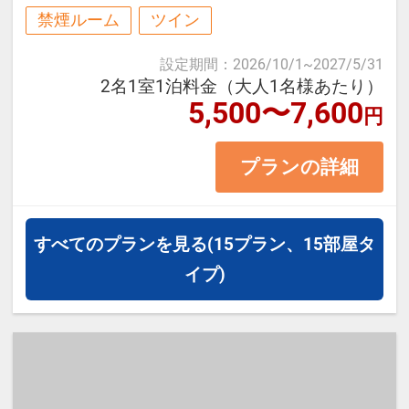
じさせるクラシックなホテルです。
禁煙ルーム
ツイン
博多や中洲エリアへもアクセスがよ
設定期間
：
2026/10/1
~
2027/5/31
く、ビジネスだけではなく、観光・
2名1室1泊料金（大人1名様あたり）
5,500〜7,600
イベントなどにも最適です。
円
プランの詳細
≪お部屋タイプ≫ツイン バス・ト
イレ付 15平米
すべてのプランを見る
(15プラン、15部屋タ
【宿泊施設における「こども・添い
イプ)
寝」について】
・幼児施設使用料（0～6歳）：無料
※添い寝のお子様がいる場合は「施
設へのメッセージ」に人数・年齢を