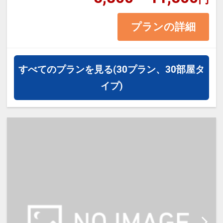
21平米 バス・トイレ付
プランの詳細
※1ベッドです。2名様で1室をご予
約の場合、おふたりでベッド1台を
ご利用いただきます。
すべてのプランを見る
(30プラン、30部屋タ
イプ)
【宿泊施設における「こども・添い
寝」について】
・幼児施設使用料（0～18歳）：無
料
※添い寝のお子様がいる場合は「施
設へのメッセージ」に人数・年齢を
必ず入力してください。
※2名様で利用の場合は添い寝不可