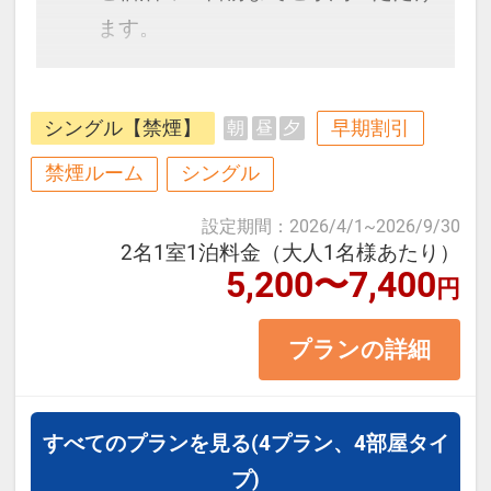
ます。
福岡空港とのアクセスが良く旅行や
シングル【禁煙】
早期割引
朝
昼
夕
ビジネスにとても便利です。
禁煙ルーム
シングル
≪お部屋タイプ≫ シングル 13平
設定期間
：
2026/4/1
~
2026/9/30
米 バス・トイレ付
2名1室1泊料金（大人1名様あたり）
5,200〜7,400
※1ベッドです。2名様で1室をご予
円
約の場合、おふたりでベッド1台を
プランの詳細
ご利用いただきます。
【宿泊施設における「こども・添い
すべてのプランを見る
(4プラン、4部屋タイ
寝」について】
プ)