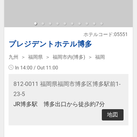
※本プランは価格変動制です。
予約のタイミングや空室状況により
代金が変動するため、閲覧時と予約
ホテルコード:05551
時で価格が異なる場合があります。
プレジデントホテル博多
あらかじめご了承ください。
九州
福岡県
福岡市内(博多)
福岡
・ウェルカムサービス 14：00～
In 14:00 / Out 11:00
23：00 ウェルカムドリンクサービ
812-0011 福岡県福岡市博多区博多駅前1-
ス
23-5
14：
JR博多駅 博多出口から徒歩約7分
00～19：00 ウェルカムアルコール
地図
サービス
14：
00～21：00 ウェルカム和菓子サー