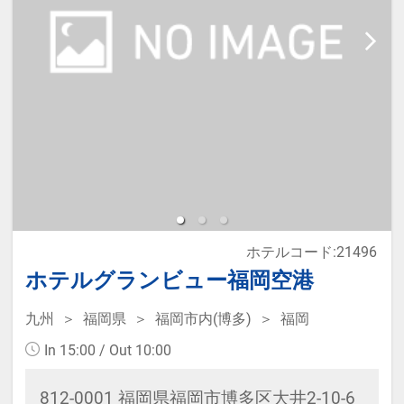
設へのメッセージ」に人数・年齢を
必ず入力してください。
※2名様で利用の場合は添い寝不可
です。
※宿泊税が必要な場合は現地払いと
なります。
ホテルコード:21496
ホテルグランビュー福岡空港
《ホテル名称変更のご案内》
九州
福岡県
福岡市内(博多)
福岡
2026年1月27日(火)よりホテルの名
In 15:00 / Out 10:00
称が変更となりました。
812-0001 福岡県福岡市博多区大井2-10-6