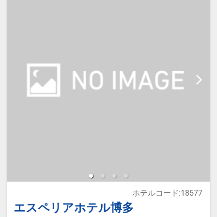
午前9：00 ～ 午後6：00 予定
◆◆◆◆◆◆◆◆◆◆◆◆◆◆◆◆
◆◆◆◆◆◆◆◆◆◆◆◆◆
60日前までのご予約で、値引特典付
きのお得なプラン♪
予定が決まっていればこのプランが
お勧めです。
■プレジデントホテルANNEX（別
館）をご予約のお客様へ
ホテルコード:18577
受付・お問合せは本館にて承りま
エスペリアホテル博多
す