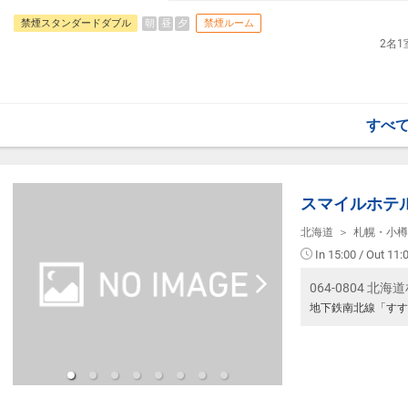
・Wi-Fi全館利用可
朝
昼
夕
禁煙スタンダードダブル
禁煙ルーム
＜お部屋タイプ＞
2名
【宿泊施設における「こども・添い寝」
スタンダードダブル 15平米 ベッド幅：
＊＊2名1室ご選択時には添い寝はお受け
※1ベッドです。2名様で1室をご予約の
寝不可です。
・幼児施設使用料（0歳～未就学児）：無
※添い寝のお子様がいる場合は「施設への
すべ
・チェックイン14：00、チェックアウト1
・全室禁煙（館内喫煙スペースあり）
・Wi-Fi全館利用可
【宿泊施設における「こども・添い寝」に
スマイルホテ
・幼児施設使用料（0歳～未就学児）：無
北海道
札幌・小樽
※添い寝のお子様がいる場合は「施設への
In 15:00 / Out 11:
※宿泊税が必要な場合は現地払いとなりま
064-0804 
本プランは価格変動制です。
地下鉄南北線「すす
予約のタイミングや空室状況により代金が
あります。
あらかじめご了承ください。