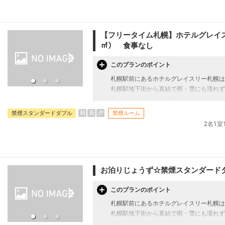
＜お部屋タイプ＞
スタンダードダブル 15平米 ベッド幅：
※1ベッドです。2名様で1室をご予約の
【フリータイム札幌】ホテルグレイスリー
寝不可です。
㎡） 食事なし
・チェックイン14：00、チェックアウト11
・全室禁煙（館内喫煙スペースあり）
このプランのポイント
・Wi-Fi全館利用可
札幌駅前にあるホテルグレイスリー札幌は
札幌駅地下街から直結で雨・雪にも濡れず
【宿泊施設における「こども・添い寝」に
間：6：00頃～23：00頃)
・幼児施設使用料（0歳～未就学児）：無
朝
昼
夕
禁煙スタンダードダブル
禁煙ルーム
※添い寝のお子様がいる場合は「施設への
＊＊宿泊税は現地払いとなります＊＊
2名1
※宿泊税が必要な場合は現地払いとなりま
＜お部屋タイプ＞
本プランは価格変動制です。
スタンダードダブル 15平米 1名1室
予約のタイミングや空室状況により代金が
ベッド幅：140cm バス・トイレ付
お泊りじょうず☆禁煙スタンダードダ
あります。
※1ベッドです。2名様で1室をご予約の
あらかじめご了承ください。
寝不可です。
このプランのポイント
札幌駅前にあるホテルグレイスリー札幌は
札幌駅地下街から直結で雨・雪にも濡れず
・全室禁煙（館内喫煙スペースあり）
間：6：00頃～23：00頃)