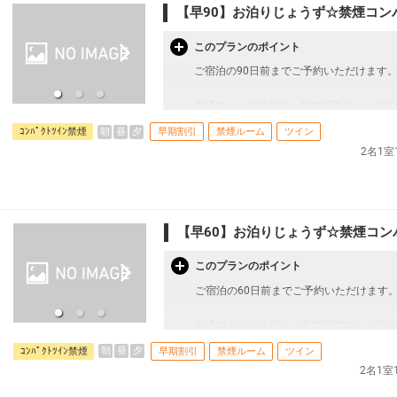
【早90】お泊りじょうず☆禁煙コンパ
このプランのポイント
ご宿泊の90日前までご予約いただけます
交通アクセス抜群の、札幌駅西口から徒歩
まをお迎えしています。
朝
昼
夕
ｺﾝﾊﾟｸﾄﾂｲﾝ禁煙
早期割引
禁煙ルーム
ツイン
2階に大浴場（湯上りアイスもある！）、
2名1
＜お部屋タイプ＞
コンパクトツイン 16平米 1～2名様一
ベッド幅：105cm×2台 バス・トイレ付
【早60】お泊りじょうず☆禁煙コンパ
【宿泊施設における「こども・添い寝」に
・幼児施設使用料（0～11歳）：無料
このプランのポイント
※添い寝のお子様がいる場合は、施設への
ご宿泊の60日前までご予約いただけます
い。
交通アクセス抜群の、札幌駅西口から徒歩
※宿泊税が必要な場合は現地払いとなりま
まをお迎えしています。
朝
昼
夕
ｺﾝﾊﾟｸﾄﾂｲﾝ禁煙
早期割引
禁煙ルーム
ツイン
2階に大浴場（湯上りアイスもある！）、
2名1
本プランは価格変動制です。
予約のタイミングや空室状況により代金が
＜お部屋タイプ＞