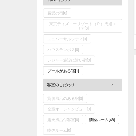
厳選の宿[0]
東京ディズニーリゾート（Ｒ）周辺エ
リア[0]
ユニバーサルシティ[0]
ハウステンボス[0]
レジャー施設に近い宿[0]
プールがある宿[1]
客室のこだわり
貸切風呂のある宿[0]
全室オーシャンビュー[0]
露天風呂付客室[0]
禁煙ルーム[48]
喫煙ルーム[0]