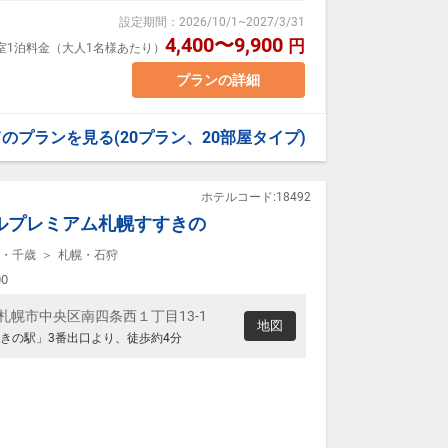
設定期間
：
2026/10/1
~
2027/3/31
4,400〜9,900
円
1室1泊料金（大人1名様あたり）
について】
140cm バス・トイレ付
できません＊＊
場合、おふたりでベッド1台をご利用いただきます。添い
プランの詳細
料
メッセージ」に人数・年齢を必ず入力してください。
てのプランを見る
(20プラン、20部屋タイプ)
1：00
ホテルコード:18492
ついて】
ルプレミアム札幌すすきの
料
・千歳
札幌・石狩
メッセージ」に人数・年齢を必ず入力してください。
00
す。
北海道札幌市中央区南四条西１丁目13-1
地図
きの駅」3番出口より、徒歩約4分
変動するため、閲覧時と予約時で価格が異なる場合が