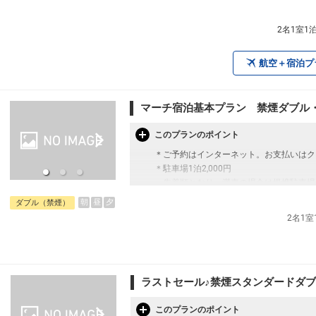
2名1室1
航空＋宿泊プ
マーチ宿泊基本プラン 禁煙ダブル
このプランのポイント
＊ご予約はインターネット。お支払いはク
＊駐車場1泊2,000円
先着順となり、満車の場合は提携駐車場
＊宿泊税（北海道・札幌市）が別途かかり
朝
昼
夕
ダブル（禁煙）
2万円未満300円、2万円以上5万円未満4
2名1
ラストセール♪禁煙スタンダードダブル
このプランのポイント