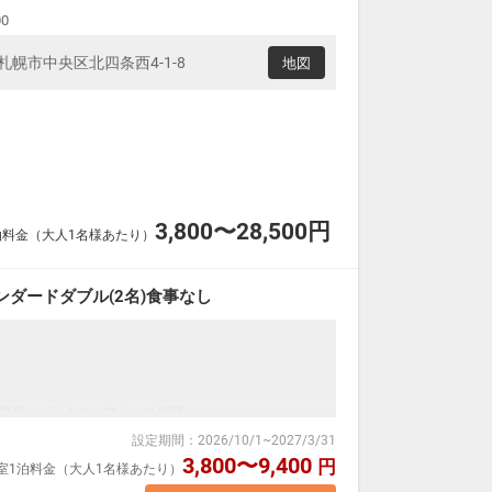
00
海道札幌市中央区北四条西4-1-8
地図
3,800〜28,500円
泊料金（大人1名様あたり）
ダードダブル(2名)食事なし
。
観光・ビジネスにアクセス抜群。
にホテルにチェックインできます。(地下街通行可能時
設定期間
：
2026/10/1
~
2027/3/31
3,800〜9,400
円
1室1泊料金（大人1名様あたり）