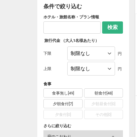
条件で絞り込む
ホテル・旅館名称・プラン情報
検索
旅行代金
（大人1名様あたり）
下限
円
上限
円
食事
食事無し[49]
朝食付[48]
夕朝食付[7]
夕朝昼食付[0]
夕食付[0]
その他[0]
さらに絞り込む
宿のこだわり