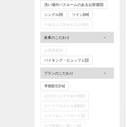
洗い場付バスルームのあるお部屋[5]
シングル[5]
ツイン[49]
６名以上で泊まれるお宿[0]
食事のこだわり
お部屋食[0]
バイキング・ビュッフェ[2]
プランのこだわり
早期割引[16]
記念日におすすめの宿[0]
ひとりで泊まれる旅館[0]
スキー＆スノーボード[0]
お子様連れに嬉しい[0]