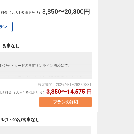
3,850〜20,800円
泊料金（大人1名様あたり）
ラン
・食事なし
レジットカードの事前オンライン決済にて。
もしくは近隣コインパーキングでの案内になります。
ます。 （現地精算）
設定期間
：
2026/4/1
~
2027/3/31
00円
3,850〜14,575
円
室1泊料金（大人1名様あたり）
プランの詳細
(1～2名)食事なし