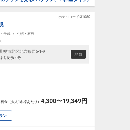
～23時まで）
ホテルコード:31080
ついて】
料
幌
メッセージ」に人数・年齢を必ず入力してください。
・千歳
札幌・石狩
す。
00
海道札幌市北区北六条西6-1-9
地図
より徒歩４分
4,300〜19,349円
泊料金（大人1名様あたり）
ラン