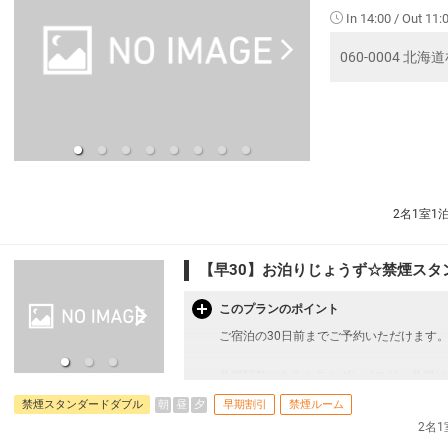
In 14:00 / Out 11:
060-0004 北
2名1室1
【早30】お泊りじょうず☆禁煙スタン
このプランのポイント
ご宿泊の30日前までご予約いただけます
札幌駅前にあるホテルグレイスリー札幌は
札幌駅地下街から直結で雨・雪にも濡れず
朝
昼
夕
禁煙スタンダードダブル
早期割引
禁煙ルーム
間：6：00頃～23：00頃)
2名