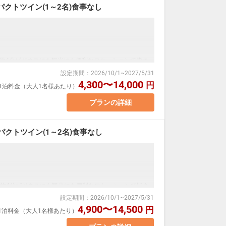
クトツイン(1～2名)食事なし
。
約4分ビジネスにも観光にも便利なロケーションで皆さ
設定期間
：
2026/10/1
~
2027/5/31
コインランドリー、電子レンジコーナーあります。
4,300〜14,000
円
室1泊料金（大人1名様あたり）
プランの詳細
室
クトツイン(1～2名)食事なし
ついて】
通信欄(ご要望欄)に人数・年齢を必ず入力してくださ
。
約4分ビジネスにも観光にも便利なロケーションで皆さ
す。
設定期間
：
2026/10/1
~
2027/5/31
コインランドリー、電子レンジコーナーあります。
4,900〜14,500
円
室1泊料金（大人1名様あたり）
変動するため、閲覧時と予約時で価格が異なる場合が