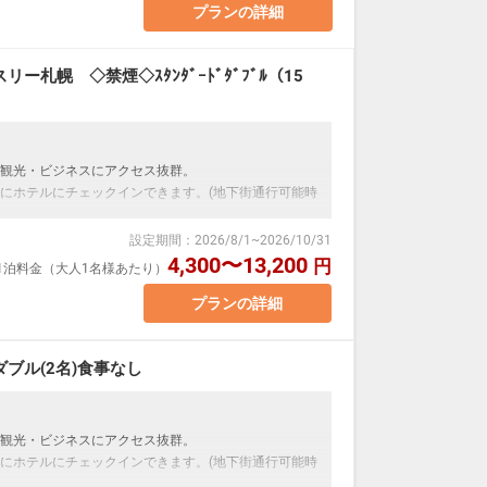
プランの詳細
140cm バス・トイレ付
場合、おふたりでベッド1台をご利用いただきます。添い
札幌 ◇禁煙◇ｽﾀﾝﾀﾞｰﾄﾞﾀﾞﾌﾞﾙ（15
：00
観光・ビジネスにアクセス抜群。
にホテルにチェックインできます。(地下街通行可能時
ついて】
料
設定期間
：
2026/8/1
~
2026/10/31
メッセージ」に人数・年齢を必ず入力してください。
4,300〜13,200
円
室1泊料金（大人1名様あたり）
す。
プランの詳細
変動するため、閲覧時と予約時で価格が異なる場合が
ブル(2名)食事なし
場合、おふたりでベッド1台をご利用いただきます。添い
観光・ビジネスにアクセス抜群。
にホテルにチェックインできます。(地下街通行可能時