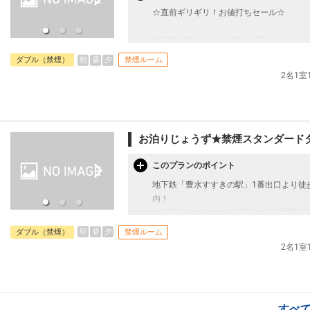
☆直前ギリギリ！お値打ちセール☆
地下鉄「豊水すすきの駅」1番出口より徒
内！
朝
昼
夕
ダブル（禁煙）
禁煙ルーム
女性用アメニティのご用意や、加湿機能付
2名1
かな工夫を施しております。
＜お部屋タイプ＞
スタンダードダブルルーム 14平米 ベッ
※1ベッドです。2名様で1室をご予約の
お泊りじょうず★禁煙スタンダードダ
※2名様で利用の場合は添い寝不可です。
このプランのポイント
・ウェルカムコーヒーのご用意あり（15時
地下鉄「豊水すすきの駅」1番出口より徒
内！
【宿泊施設における「こども・添い寝」に
女性用アメニティのご用意や、加湿機能付
・幼児施設使用料（0歳～未就学児）：無
かな工夫を施しております。
朝
昼
夕
ダブル（禁煙）
禁煙ルーム
※添い寝のお子様がいる場合は「施設への
2名1
＜お部屋タイプ＞
※宿泊税が必要な場合は現地払いとなりま
スタンダードダブルルーム 14平米 ベッ
※1ベッドです。2名様で1室をご予約の
＃期間限定 ＃条件が合えばラッキー
※2名様で利用の場合は添い寝不可です。
すべ