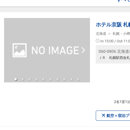
・ウェルカムコーヒーのご用意あり（15時
【宿泊施設における「こども・添い寝」に
・幼児施設使用料（0歳～未就学児）：無
ホテル京阪 札
※添い寝のお子様がいる場合は「施設への
北海道
札幌・小樽
※宿泊税が必要な場合は現地払いとなりま
In 15:00 / Out 11:
060-0806 北
ＪＲ 札幌駅西改札
2名1室1
航空＋宿泊プ