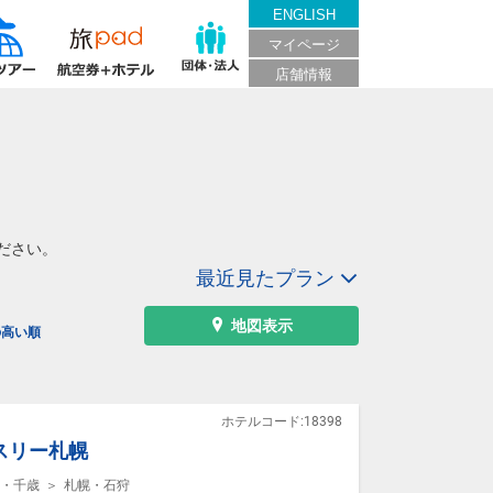
ENGLISH
マイページ
店舗情報
ださい。
最近見たプラン
地図表示
の高い順
ホテルコード:18398
スリー札幌
・千歳
札幌・石狩