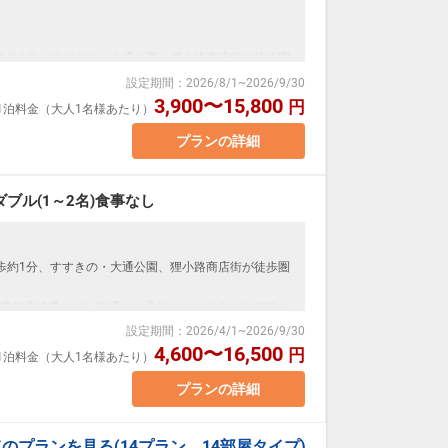
歩約1分、すすきの・大通公園、狸小路商店街が徒歩圏
設定期間
：
2026/8/1
~
2026/9/30
空気清浄機など、快適にお過ごしいただくための細や
3,900〜15,800
円
室1泊料金（大人1名様あたり）
プランの詳細
ド幅：160cm バス・トイレ付
場合、おふたりでベッド1台をご利用いただきます。
ブル(1～2名)食事なし
～23時まで）
歩約1分、すすきの・大通公園、狸小路商店街が徒歩圏
ついて】
空気清浄機など、快適にお過ごしいただくための細や
料
設定期間
：
2026/4/1
~
2026/9/30
メッセージ」に人数・年齢を必ず入力してください。
4,600〜16,500
円
室1泊料金（大人1名様あたり）
す。
ド幅：160cm バス・トイレ付
プランの詳細
場合、おふたりでベッド1台をご利用いただきます。
てのプランを見る
(14プラン、14部屋タイプ)