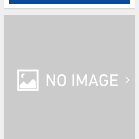
入力して下さい。
当日の現地回答になります。ご希望
に沿えない場合もありますので、予
めご了承下さい。
【宿泊施設における「こども・添い
寝」について】
※添い寝幼児(0歳～6歳／未就学児)
の施設利用料：無料
※添い寝のお子様がいる場合は「施
設へのメッセージ」に人数・年齢を
必ず入力してください。
※添い寝は正ベッド1台につき1名の
み可能です。