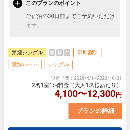
このプランのポイント
ご宿泊の30日前までご予約いただけ
ます。
ＪＲ大阪駅より車で７分。阪急全線
禁煙シングル
早期割引
朝
昼
夕
（神戸・宝塚・京都線）が停車する
十三駅より徒歩５分。
禁煙ルーム
シングル
６５３室の客室に和・洋・中・鉄板
設定期間
：
2026/4/1
~
2026/10/31
焼と充実のレストランにフィットネ
2名1室1泊料金（大人1名様あたり）
4,100〜12,300
スクラブを備えた大型ホテルです。
円
プランの詳細
■お部屋タイプ：＜禁煙＞ シング
ル 15平米 バス・トイレ付