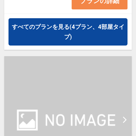
プランの詳細
いたします。
＜お部屋タイプ＞禁煙スタンダード
すべてのプランを見る
(4プラン、4部屋タイ
ダブル 11平米 バス・トイレ付
プ)
正ベッド幅140cm×1台
※1ベッドです。2名1室の場合、お
二人で1台となります。
【宿泊施設における「こども・添い
寝」について】
※添い寝幼児(0歳～5歳)の施設利用
料：無料
※添い寝のお子様がいる場合は「施
設へのメッセージ」に人数・年齢を