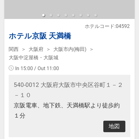
み）
ホテルコード:04592
●1階ロビーにて毎日14時からウェル
ホテル京阪 天満橋
カムドリンクをご用意♪
関西
大阪府
大阪市内(梅田)
大阪中淀屋橋・大阪城
＃期間限定 ＃条件が合えばラッキ
ー
In 15:00 / Out 11:00
540-0012 大阪府大阪市中央区谷町１－２
－１０
京阪電車、地下鉄、天満橋駅より徒歩約
１分
地図