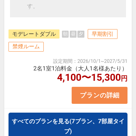
す。
JR「新大阪駅」より徒歩約3分。大
モデレートダブル
早期割引
朝
昼
夕
阪の主要エリアに乗り換えなしでア
クセス可能な便利な立地です。
禁煙ルーム
設定期間
：
2026/10/1
~
2027/5/31
＜お部屋タイプ＞禁煙モデレートダ
2名1室1泊料金（大人1名様あたり）
4,100〜15,300
ブル 13平米 バス・トイレ付
円
正ベッド幅140cm×1台
プランの詳細
※1ベッドです。2名1室の場合、お
二人で1台となります。
※喫煙のリクエストがある場合は、
すべてのプランを見る
(7プラン、7部屋タイ
施設への「施設へのメッセージ」に
プ)