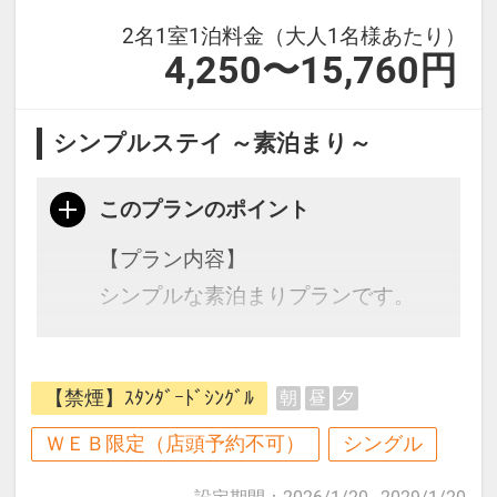
2名1室1泊料金（大人1名様あたり）
4,250〜15,760円
シンプルステイ ～素泊まり～
このプランのポイント
【プラン内容】
シンプルな素泊まりプランです。
【禁煙】ｽﾀﾝﾀﾞｰﾄﾞｼﾝｸﾞﾙ
朝
昼
夕
【お子様添い寝のご案内】
ベッド1台につき小学生以下のお子
ＷＥＢ限定（店頭予約不可）
シングル
様1名添い寝無料