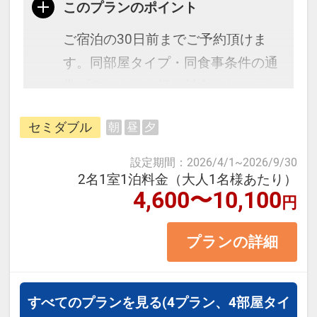
このプランのポイント
ご宿泊の30日前までご予約頂けま
す。同部屋タイプ・同食事条件の通
常プランよりお得な料金となってお
ります。※表示料金は既に割引され
セミダブル
朝
昼
夕
た金額です。カレンダー設定のない
日は除外日です。
設定期間
：
2026/4/1
~
2026/9/30
2名1室1泊料金（大人1名様あたり）
4,600〜10,100
円
京阪電車・Osaka Metro谷町線「天
満橋駅」より徒歩約1分。さらに、
プランの詳細
大阪から京都へのおでかけも、京阪
電車なら乗り換えなしで直通列車で
約45分！観光に便利な立地です。
すべてのプランを見る
(4プラン、4部屋タイ