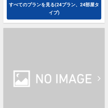
・1ベッドです。2名様で1室をご予
すべてのプランを見る
(24プラン、24部屋タ
約の場合、お二人でベッド1台のご
イプ)
利用となります。
【宿泊施設における[こども・添い
寝]について】
※添寝幼児（0～5歳）の施設使用
料：無料
※添寝のお子様がいる場合、「施設
へのメッセージ」に人数と年齢を必
ず入力して下さい。
◆宿泊税が必要な場合、現地払いと
なります。