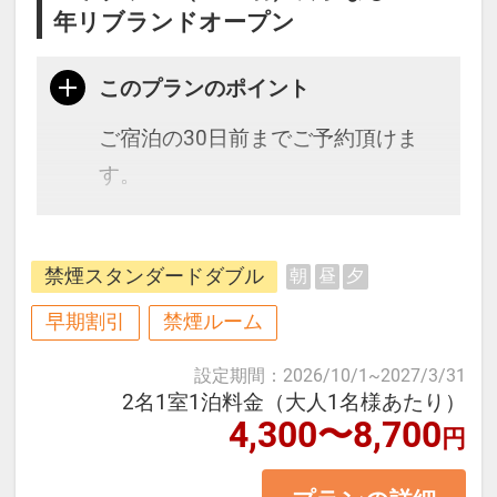
年リブランドオープン
このプランのポイント
ご宿泊の30日前までご予約頂けま
す。
～2025年9月10日 リブランドオープ
禁煙スタンダードダブル
朝
昼
夕
ン～
本町駅まで徒歩2分の便利なロケー
早期割引
禁煙ルーム
ションにある地上29階建て503室の
設定期間
：
2026/10/1
~
2027/3/31
高層ホテル。
2名1室1泊料金（大人1名様あたり）
4,300〜8,700
いつでも清潔に、空間はシンプル
円
に、そして、より良いステイを提供