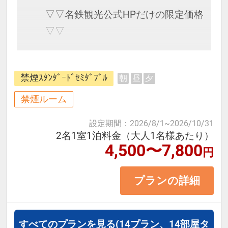
▽▽名鉄観光公式HPだけの限定価格
▽▽
JR「大阪駅」より徒歩約10分。ビジ
禁煙ｽﾀﾝﾀﾞｰﾄﾞｾﾐﾀﾞﾌﾞﾙ
朝
昼
夕
ネスや観光の拠点として便利なホテ
ルです。
禁煙ルーム
設定期間
：
2026/8/1
~
2026/10/31
■お部屋タイプ：＜禁煙＞ セミダブ
2名1室1泊料金（大人1名様あたり）
4,500〜7,800
ル 12平米 バス・トイレ付
円
・1ベッドです。2名様で1室をご予
プランの詳細
約の場合、お二人でベッド1台のご
利用となります。
※2名様でご利用の場合、添寝のお
すべてのプランを見る
(14プラン、14部屋タ