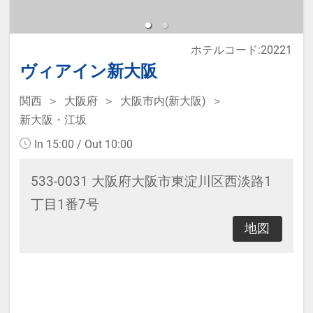
※添い寝のお子様がいる場合、「施
設へのメッセージ」に人数と年齢を
ホテルコード:20221
必ず入力して下さい。
ヴィアイン新大阪
関西
大阪府
大阪市内(新大阪)
◆宿泊税が必要な場合、現地払いと
新大阪・江坂
なります。
In 15:00 / Out 10:00
533-0031 大阪府大阪市東淀川区西淡路1
丁目1番7号
地図