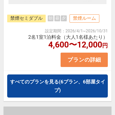
全米シェアNO.1のサータを採用♪
禁煙セミダブル
禁煙ルーム
朝
昼
夕
■お部屋タイプ：＜禁煙＞ セミダブ
ル 12平米 バス・トイレ付
設定期間
：
2026/4/1
~
2026/10/31
・1ベッドです。お二人で1台のご利
2名1室1泊料金（大人1名様あたり）
4,600〜12,000
円
用となります。
プランの詳細
【宿泊施設における「こども・添い
寝」について】
・添い寝幼児（0～12歳／小学生ま
すべてのプランを見る
(6プラン、6部屋タイ
で）の施設使用料：無料
プ)
・添い寝のお子様がいる場合、「施
設へのメッセージ」に人数と年齢を
必ず入力して下さい。