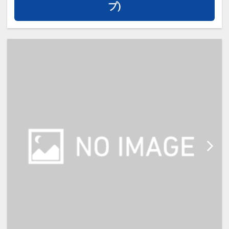
プ)
■お部屋タイプ：禁煙シングル・セ
ミダブル 12㎡ バス・トイレ付
正ベッド幅110cm×1台（1名利用
時）120cm×1台（2名利用時）
※１ベッドです。２名様で1室をご
予約の場合、おふたりでベッド１台
をご利用いただきます。
※2名利用時は添い寝不可。
【宿泊施設における[こども・添い
寝]について】
※添い寝幼児（0～5歳）の施設使用
料：無料