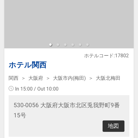
必ず入力してください。
※添い寝は正ベッド1台につき1名の
み可能です。
※2名様で利用の場合は添い寝不可
です。
ホテルコード:17802
ホテル関西
※宿泊税が必要な場合は現地払いと
なります。
関西
大阪府
大阪市内(梅田)
大阪北梅田
In 15:00 / Out 10:00
本プランは価格変動制です。
530-0056 大阪府大阪市北区兎我野町9番
予約のタイミングや空室状況により
15号
代金が変動するため、閲覧時と予約
地図
時で価格が異なる場合があります。