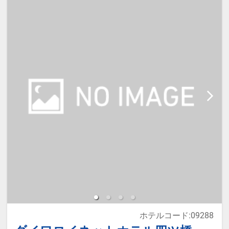
へのメッセージ」に人数と年齢を必
ず入力して下さい。
◆宿泊税が必要な場合、現地払いと
なります。
＃期間限定 ＃条件が合えばラッキ
ー
●レイトチェックアウト11：00♪（通
常10：00）
ホテルコード:09288