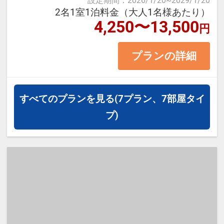
設定期間
：
2026/1/20
~
2029/1/20
例）シングルルーム → 大人1名
2名1室1泊料金（大人1名様あたり）
4,250〜13,500
（お子様1名添い寝）
円
ツインルーム → 大人2名
プランの詳細
（お子様2名添い寝）
【アクセスのご案内】
すべてのプランを見る
(7プラン、7部屋タイ
OsakaMetoro四つ橋線 四ツ橋駅 2
プ)
番出口…徒歩約3分
OsakaMetoro御堂筋線 本町駅 23
番出口…徒歩約5分
OsakaMetoro御堂筋線 心斎橋駅 3
番出口…徒歩約8分