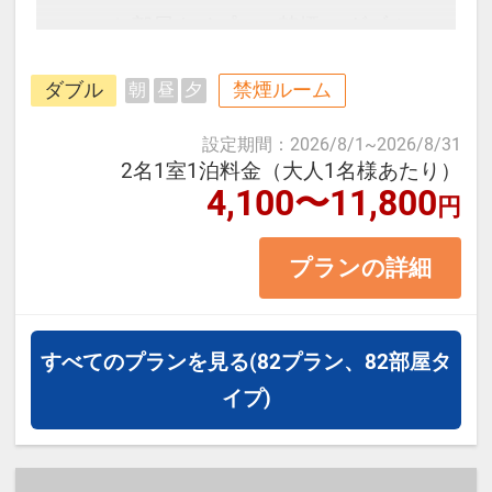
■お部屋タイプ：＜禁煙＞ ダブル
16平米 バス・トイレ付
ダブル
禁煙ルーム
朝
昼
夕
・1ベッドです。2名様で1室をご予
約の場合、お二人でベッド1台のご
設定期間
：
2026/8/1
~
2026/8/31
利用となります。
2名1室1泊料金（大人1名様あたり）
4,100〜11,800
円
・大人2名様に対して、1名まで添寝
（0～5歳）が可能です。
プランの詳細
【宿泊施設における「こども・添い
寝」について】
すべてのプランを見る
(82プラン、82部屋タ
※添寝幼児（0～5歳）の施設使用
イプ)
料：無料
※添寝のお子様がいる場合、「施設