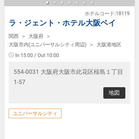
※2名様で利用の場合は添い寝不可
ホテルコード:18119
です。
ラ・ジェント・ホテル大阪ベイ
※宿泊税が必要な場合は現地払いと
関西
大阪府
大阪市内(ユニバーサルシティ周辺)
大阪港地区
なります。
In 15:00 / Out 10:00
本プランは価格変動制です。
554-0031 大阪府大阪市此花区桜島１丁目
予約のタイミングや空室状況により
1-57
代金が変動するため、閲覧時と予約
地図
時で価格が異なる場合があります。
あらかじめご了承ください。
ユニバーサルシティ