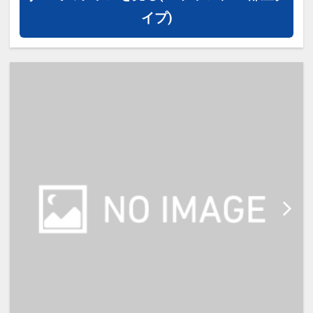
子様はお伺いできません。
イプ)
【宿泊施設における「こども・添い
寝」について】
・添い寝幼児（0～5歳）の施設使用
料：無料
・添い寝は大人1名、正ベッド1台に
つき1名様までとなります。
・添い寝のお子様がいる場合、「施
設へのメッセージ」に人数と年齢を
必ず入力して下さい。
※宿泊税が必要な場合、現地払いと
なります。（実施している自治体の