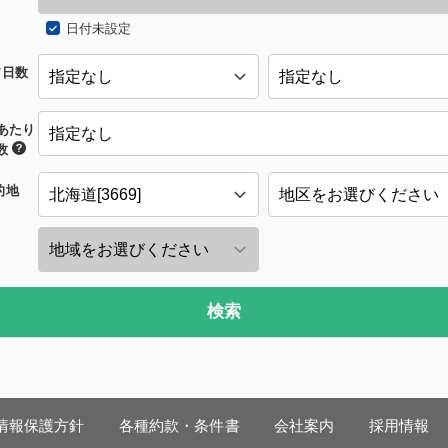
日付未設定
/日数
あたり
数
的地
検索
情報保護方針
各種約款・条件書
会社案内
採用情報