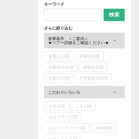
キーワード
検索
さらに絞り込む
食事条件 ＜ご案内＞
★ツアー詳細をご確認ください★
食事なし
[
0
]
朝食付き
[
0
]
夕朝食付き
[
0
]
昼食付き
[
0
]
夕食付き
[
0
]
夕朝昼食付き
[
0
]
こだわりいろいろ
ＡＮＡ
[
0
]
ＪＡＬ
[
0
]
スカイマーク
[
0
]
スターフライヤー
[
0
]
AIRDO
[
0
]
ソラシドエア
[
0
]