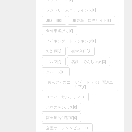
フジドリームエアラインズ
[
0
]
JR利用
[
0
]
JR東海 観光サイト
[
0
]
全列車選択可
[
0
]
ハイキング・トレッキング
[
0
]
相部屋
[
0
]
個室利用
[
0
]
ゴルフ
[
0
]
名鉄 でんしゃ旅
[
0
]
クルーズ
[
0
]
東京ディズニーリゾート（Ｒ）周辺エ
リア
[
0
]
ユニバーサルシティ
[
0
]
ハウステンボス
[
0
]
露天風呂付客室
[
0
]
全室オーシャンビュー
[
0
]