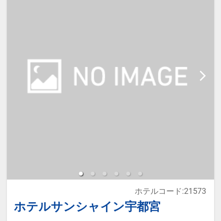
宿泊税が必要な場合は現地払いとな
ります。
本プランは価格変動制です。
予約のタイミングや空室状況により
代金が変動するため、閲覧時と予約
時で価格が異なる場合があります。
あらかじめご了承ください。
ホテルコード:21573
ホテルサンシャイン宇都宮