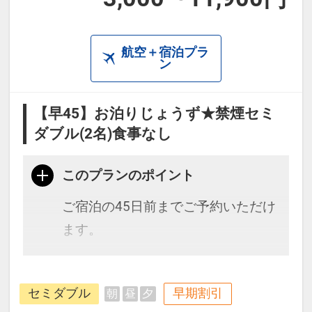
航空＋宿泊プラ
ン
【早45】お泊りじょうず★禁煙セミ
ダブル(2名)食事なし
このプランのポイント
ご宿泊の45日前までご予約いただけ
ます。
種子島・屋久島への高速船ターミナ
セミダブル
早期割引
朝
昼
夕
ルに一番近いホテルで好立地！