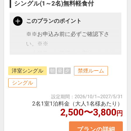
シングル(1～2名)無料軽食付
このプランのポイント
※※お申込み前に必ずご確認下さ
い。※※
・未就学のお子様はご宿泊いただけ
ません。
洋室シングル
禁煙ルーム
朝
昼
夕
・添い寝の設定はございません。
・こちらのホテルは一般的なホテル
シングル
客室とは異なり、7平米のコンパク
設定期間
：
2026/10/1
~
2027/5/31
トなスペース内の
2名1室1泊料金（大人1名様あたり）
2,500〜3,800
トイレ・シャワースペースの上に
円
ベッドを置くタイプのお部屋となり
プランの詳細
ます。