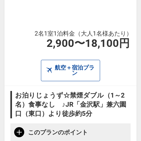
【トースト】6：00～9：00（数量限
定）
【セルフうどん】12：00～22：
2名1室1泊料金（大人1名様あたり）
00（数量限定）
2,900〜18,100円
【ポップコーン】15：00～21：00
【ドリンクバー】5：00～24：00
航空＋宿泊プラ
・館内には50.000冊の漫画が設置さ
ン
れており、ご滞在中はお部屋でゆっ
くりお読みいただけます
お泊りじょうず☆禁煙ダブル（1～2
※状況により食事内容・食事場所が
名）食事なし ♪JR「金沢駅」兼六園
変更となる場合がございます。
口（東口）より徒歩約5分
このプランのポイント
本プランは価格変動制です。