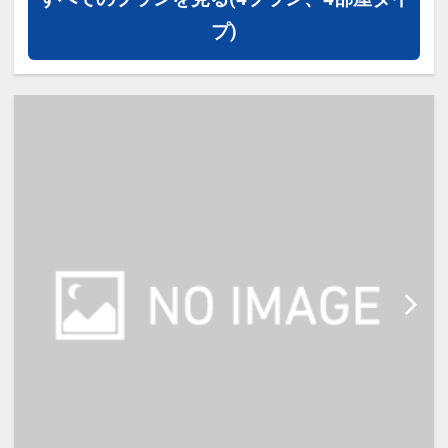
かさと快適さを満喫。
プ)
コンパクトながら機能性を重視した
客室で、カップルのご旅行はもちろ
ん、家族での滞在や連泊でのご利用
に最適です。
【館内サービス】
・24時間対応フロントサービス
・荷物預かりサービス
・電子レンジ
・ウォーターサーバー
・コインランドリー
・アメニティバー（歯ブラシ・カミ
ソリ・部屋着など）