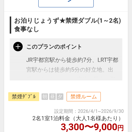
お泊りじょうず★禁煙ダブル(1～2名)
食事なし
このプランのポイント
JR宇都宮駅から徒歩約7分、LRT宇都
宮駅からは徒歩約5分の好立地。出
張・ビジネスでのご宿泊や日光・那
須高原等への観光の拠点として便利
禁煙ﾀﾞﾌﾞﾙ
禁煙ルーム
朝
昼
夕
なロケーションです。
設定期間
：
2026/4/1
~
2026/9/30
≪お部屋タイプ≫
2名1室1泊料金（大人1名様あたり）
3,300〜9,000
円
・禁煙ダブルルーム バス・トイレ付