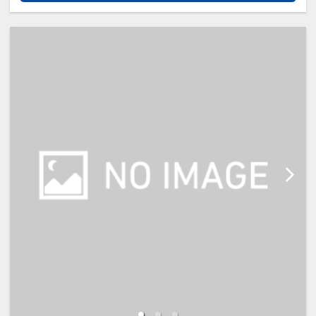
寝」について】
※添い寝幼児（0歳～9歳）の施設使
用料：無料
※添い寝のお子様がいる場合は「施
設へのメッセージ」に人数・年齢を
必ず入力してください。
※添い寝は正ベッド1台につき1名の
み可能です。
※2名様で利用の場合は添い寝不可
です。
※宿泊税が必要な場合は現地払いと
なります。