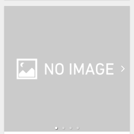
・観光、ビジネスの拠点をじっくり
構えたい連泊利用に
【宿泊施設における「こども・添い
・家族みんなで金沢観光を楽しみた
寝」について】
いご旅行に
※添い寝幼児(0歳～2歳)の施設利用
料：無料
【ご案内】
※添い寝幼児(3歳～5歳)の施設使用
・朝食は、現地払いで追加も可能で
料：1,100円(現地払い)
す。
※添い寝のお子様がいる場合は、施
・チェックインは15:00から、チェ
設への通信欄(ご要望欄)に人数・年
ックアウトは11:00までとゆっくり
齢を必ず入力して下さい。
滞在できます。
※2名様で利用の場合は添い寝不可
です。
※宿泊税が必要な場合は現地払いと