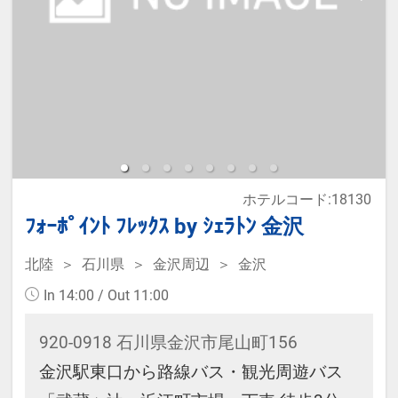
※宿泊税が必要な場合は現地払いと
なります。
※本プランは価格変動制です。
予約のタイミングや空室状況により
代金が変動するため、閲覧時と予約
ホテルコード:18130
時で価格が異なる場合があります。
ﾌｫｰﾎﾟｲﾝﾄ ﾌﾚｯｸｽ by ｼｪﾗﾄﾝ 金沢
あらかじめご了承ください。
北陸
石川県
金沢周辺
金沢
・ウェルカムサービス 14：00～
In 14:00 / Out 11:00
23：00 ウェルカムドリンクサービ
920-0918 石川県金沢市尾山町156
ス
金沢駅東口から路線バス・観光周遊バス
14：