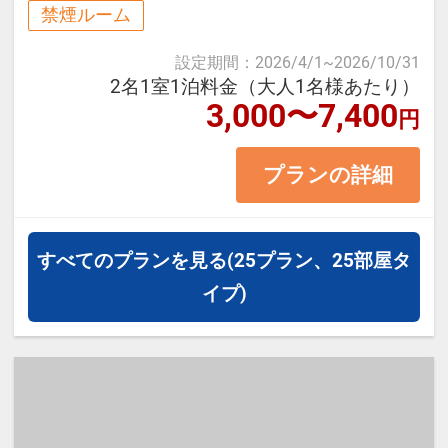
繁華街の「天文館」や桜島に向かう
禁煙ルーム
フェリー乗り場も徒歩圏内です♪
設定期間
：
2026/4/1
~
2026/10/31
鹿児島・離島への観光の皆様を心よ
2名1室1泊料金（大人1名様あたり）
3,000〜7,400
りお待ちしております！
円
プランの詳細
≪お部屋タイプ≫セミダブル 12平
米 バス・トイレ付
※1ベッドです。2名様で1室をご予
すべてのプランを見る
(25プラン、25部屋タ
約の場合、おふたりでベッド1台を
イプ)
ご利用いただきます。
※添い寝幼児のご利用は頂けません
※宿泊税が必要な場合は現地払いと
なります。