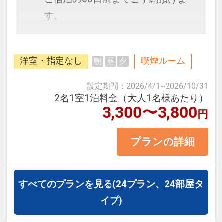
・市場で楽しむ海鮮丼や冬の味覚
す。
「加能ガニ」「香箱ガニ」
・四季の彩りにあふれる兼六園（冬
モノレール【県庁前駅】から徒歩5
は雪吊りの名所）
洋室・指定なし
喫煙ルーム
朝
昼
夕
分。国際通りまで徒歩圏内♪沖縄最
・歴史薫る長町武家屋敷や尾山神社
大の飲食街「松山」の中心に位置
設定期間
：
2026/4/1
~
2026/10/31
・現代アートが魅力の21世紀美術館
し、観光に便利な沖縄の老舗ホテ
2名1室1泊料金（大人1名様あたり）
3,300〜3,800
・石畳が美しいひがし茶屋街の街並
円
ル。
み
プランの詳細
≪お部屋タイプ≫セミダブル 12平
【利用シーン】
米 バス・トイレ付
・一人旅では気軽に、カップルや女
正ベッド幅120cm×1台
すべてのプランを見る
(24プラン、24部屋タ
子旅では立地を生かして効率的に観
※1ベッドです。2名1室の場合、お
イプ)
光
二人で1台となります。