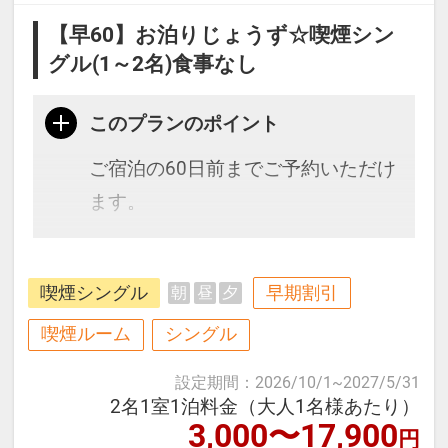
【早60】お泊りじょうず☆喫煙シン
グル(1～2名)食事なし
このプランのポイント
ご宿泊の60日前までご予約いただけ
ます。
博多駅、天神にもアクセス抜群で
喫煙シングル
早期割引
朝
昼
夕
す。全室シモンズ社製のベッドで快
適♪
喫煙ルーム
シングル
設定期間
：
2026/10/1
~
2027/5/31
≪お部屋タイプ≫スタンダードシン
2名1室1泊料金（大人1名様あたり）
3,000〜17,900
グル 11平米 バス・トイレ付
円