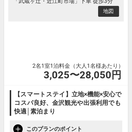
「武蔵ヶ辻・近江町市場」下車 徒歩3分
00～19：00 ウェルカムアルコール
地図
サービス
14：
00～21：00 ウェルカム和菓子サー
ビス
21：
00～23：00 ウェルカムお茶漬けサ
2名1室1泊料金（大人1名様あたり）
ービス
3,025〜28,050円
【スマートステイ】立地×機能×安心で
コスパ良好、金沢観光や出張利用でも
快適│素泊まり
このプランのポイント