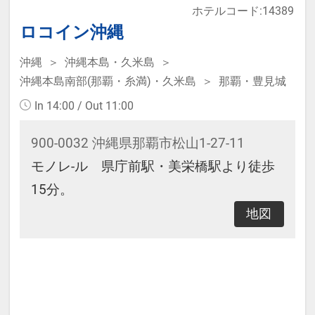
ホテルコード:14389
なります。
ロコイン沖縄
沖縄
沖縄本島・久米島
本プランは価格変動制です。
沖縄本島南部(那覇・糸満)・久米島
那覇・豊見城
予約のタイミングや空室状況により
In 14:00 / Out 11:00
代金が変動するため、閲覧時と予約
時で価格が異なる場合があります。
900-0032 沖縄県那覇市松山1-27-11
あらかじめご了承ください。
モノレ-ル 県庁前駅・美栄橋駅より徒歩
15分。
地図