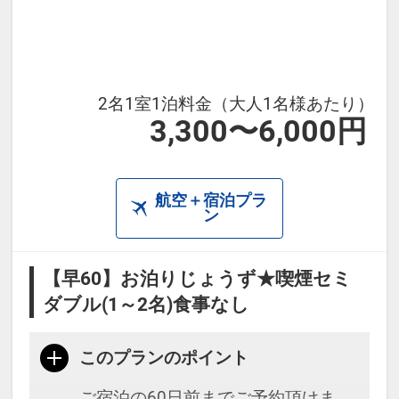
・兼六園まで徒歩15分（バス約8
分）
・JR金沢駅から徒歩15分
・ひがし茶屋街まで徒歩20分（バス
2名1室1泊料金（大人1名様あたり）
3,300〜6,000円
約15分）
・小松空港から空港リムジンバスで
「武蔵ヶ辻・近江町市場」下車徒歩
航空＋宿泊プラ
3分
ン
・学会やイベント参加にも便利な立
地。
【早60】お泊りじょうず★喫煙セミ
※駐車場はございません。お車の際
ダブル(1～2名)食事なし
は近隣駐車場をご利用ください。
このプランのポイント
【周辺観光】
ご宿泊の60日前までご予約頂けま