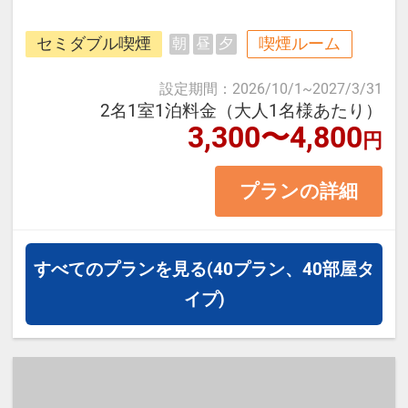
那覇空港から車で7分、ゆいレール
セミダブル喫煙
喫煙ルーム
朝
昼
夕
県庁前駅から徒歩で約12分。
国際通りや繁華街、ビジネス街にも
設定期間
：
2026/10/1
~
2027/3/31
近く観光にも出張にもご利用くださ
2名1室1泊料金（大人1名様あたり）
3,300〜4,800
円
い。
プランの詳細
＜お部屋タイプ＞セミダブル 14平
米 バス・トイレ付
正ベッド幅122cm×1台
すべてのプランを見る
(40プラン、40部屋タ
※1ベッドです。おふたりでベッド1
イプ)
台をご利用いただきます。
※添い寝幼児はご利用いただけませ
ん。