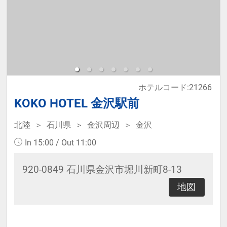
那覇新都心「おもろまち」のホテ
ル。ロフト式ベッドを活用した新感
覚のお部屋です。
≪お部屋タイプ≫シングル＆セミダ
ホテルコード:21266
ブル バス・トイレ付 7平米
KOKO HOTEL 金沢駅前
※1ベッドです。2名様で1室をご予
約の場合、おふたりでベッド1台を
北陸
石川県
金沢周辺
金沢
ご利用いただきます。
In 15:00 / Out 11:00
920-0849 石川県金沢市堀川新町8-13
宿泊税が必要な場合は現地払いとな
地図
ります。
・無料軽食サービス有(時間、数量限
定)