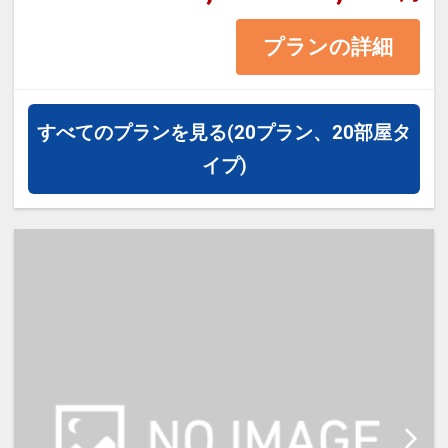
※1ベッドです。2名様で1室をご予
プランの詳細
約の場合、おふたりでベッド1台を
ご利用いただきます。
すべてのプランを見る
(20プラン、20部屋タ
イプ)
【宿泊施設における「こども・添い
寝」について】
・添い寝施設使用料（0歳～18
歳）：無料
※添い寝のお子様がいる場合は「施
設へのメッセージ」に人数・年齢を
必ず入力してください。
※2名様で利用の場合は添い寝不可
です。