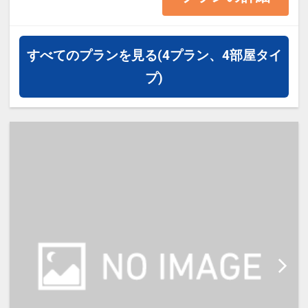
・お申込前に必ずホテルホームペー
ジにて内容をご確認の上お申込をお
すべてのプランを見る
(4プラン、4部屋タイ
願い致します。
プ)
・床上からはハシゴでベッドにお上
がりいただきます（床上からの高さ
は約2ｍ）
***************************************
***************************************
********
ご宿泊の60日前までご予約頂けま
す。