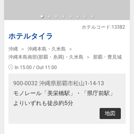
【レンタル品】
ホテルコード:13382
・Refaドライヤー
ホテルタイラ
・電気スタンド
・加湿器
沖縄
沖縄本島・久米島
沖縄本島南部(那覇・糸満)・久米島
那覇・豊見城
・ズボンプレッサー
※フロントで無料レンタル可能（数
In 15:00 / Out 11:00
に限りあり）
900-0032 沖縄県那覇市松山1-14-13
モノレール「美栄橋駅」・「県庁前駅」
【アクセス】
よりいずれも徒歩約5分
・近江町市場まで徒歩3分
地図
・金沢城公園まで徒歩10分（バス約
5分）