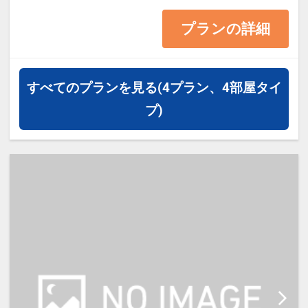
13平米 ベッド幅138cm
プランの詳細
・1ベッドです。2名様で1室をご予
約の場合、お2人でベッド1台をご利
用いただきます。
すべてのプランを見る
(4プラン、4部屋タイ
・2名様でご宿泊の場合は添い寝は
プ)
ご利用いただけません。
・宿泊税が必要な場合は現地払いと
なります。（実施している自治体の
み）
【宿泊施設における「こども・添い
寝」について】
・0～5歳（未就学児)は添い寝対が