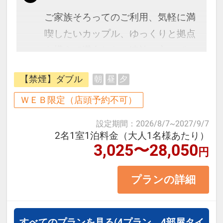
ご家族そろってのご利用、気軽に満
喫したいカップル、ゆっくりと拠点
を構えて滞在したい連泊の方にぴっ
たりの【素泊まりプラン】です。
【禁煙】ダブル
朝
昼
夕
【客室の魅力】
ＷＥＢ限定（店頭予約不可）
高品質ベッドを採用し、連泊でも疲
設定期間
：
2026/8/7
~
2027/9/7
れを残しにくい快適な寝心地を実
2名1室1泊料金（大人1名様あたり）
3,025〜28,050
現。
円
浴室には広めのバスタブをご用意
プランの詳細
し、観光や移動で疲れた体をしっか
り癒やせます。
高速Wi-Fi完備・遮光カーテンで、静
すべてのプランを見る
(4プラン、4部屋タイ