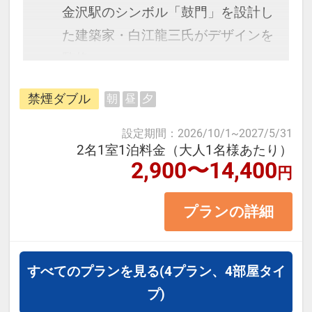
予約のタイミングや空室状況により
金沢駅のシンボル「鼓門」を設計し
代金が変動するため、閲覧時と予約
た建築家・白江龍三氏がデザインを
時で価格が異なる場合があります。
監修。
あらかじめご了承ください。
最上階のフロントからは金沢市内が
禁煙ダブル
朝
昼
夕
一望出来、素晴らしい夕日や北陸新
幹線も見る事が出来ます。
設定期間
：
2026/10/1
~
2027/5/31
2名1室1泊料金（大人1名様あたり）
2,900〜14,400
円
＜お部屋タイプ＞禁煙ダブル バ
ス・トイレ付 15平米
プランの詳細
正ベット幅：140㎝×1台
※1ベッドです。2名様1室の場合お
二人で1台となります。
すべてのプランを見る
(4プラン、4部屋タイ
プ)
【宿泊施設における「こども・添い