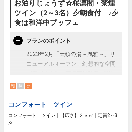
お泊りじょうず☆桜凛閣・禁煙
屋1冊・1滞在につき1回）
ツイン（2～3名）夕朝食付 ♪夕
・記念日の方へ前後7日間：誕生
食は和洋中ブッフェ
日・結婚記念日：記念品をご用意
プランのポイント
※宿泊税が必要な場合は現地払いと
2023年2月「天領の湯～風雅～」リ
なります。
ニューアルオープン。幻想的な空間
が広がる内湯と高濃度炭酸泉が楽し
める露天風呂でゆっくりお寛ぎくだ
朝
昼
夕
さい。直通の「飛騨物産館」はお土
産7,000点以上の品揃え！
コンフォート ツイン
コンフォート ツイン
｜
【広さ】３３㎡
｜
定員2～3
＜お部屋タイプ＞桜凛閣 バス・ト
名
イレ付 禁煙コンフォートツイン 33