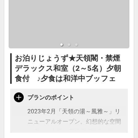
※添い寝のお子様がいる場合は「施
設へのメッセージ」に人数・年齢を
必ず入力してください。
・館内施設割引クーポンブックをご
お泊りじょうず★天領閣・禁煙
用意（1部屋1冊・1滞在につき1回）
デラックス和室（2～5名）夕朝
・記念日の方へ前後7日間：誕生
食付 ♪夕食は和洋中ブッフェ
日・結婚記念日：記念品をご用意
（事前にご連絡ください）
プランのポイント
2023年2月「天領の湯～風雅～」リ
※宿泊税が必要な場合は現地払いと
ニューアルオープン。幻想的な空間
なります。
が広がる内湯と高濃度炭酸泉が楽し