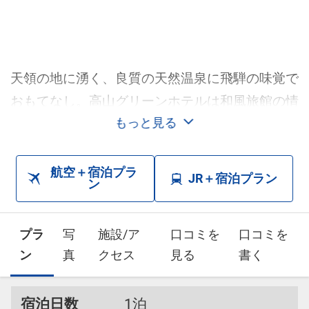
天領の地に湧く、良質の天然温泉に飛騨の味覚で
おもてなし。高山グリーンホテルは和風旅館の情
緒と寛ぎに都市ホテルの機能性を兼ね備えた飛騨
もっと見る
高山随一のリゾートホテルです。
航空＋宿泊プラ
JR＋宿泊プラン
ン
プラ
写
施設/ア
口コミを
口コミを
ン
真
クセス
見る
書く
宿泊日数
1泊