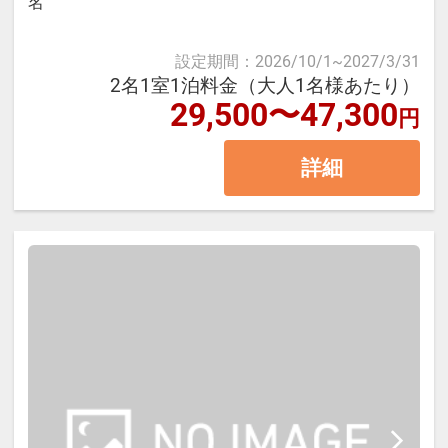
名
時で価格が異なる場合があります。
イレ付 禁煙コンフォートツイン 33
あらかじめご了承ください。
設定期間
：
2026/10/1
~
2027/3/31
平米
2名1室1泊料金（大人1名様あたり）
※チェックイン／14：00～
29,500〜47,300
円
※3名1室でご宿泊の場合は正ベッド
2台＋エキストラベッド1台のご利用
詳細
となります。
【宿泊施設における「こども・添い
寝」について】
※添い寝幼児施設使用料（3歳～未
就学児）：2,750円（現地払い）
※添い寝のお子様がいる場合は「施
設へのメッセージ」に人数・年齢を