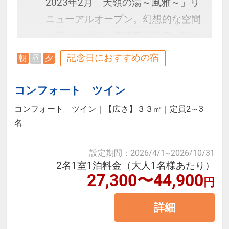
2023年2月「天領の湯～風雅～」リ
ニューアルオープン。幻想的な空間
が広がる内湯と高濃度炭酸泉が楽し
める露天風呂でゆっくりお寛ぎくだ
記念日におすすめの宿
朝
昼
夕
さい。直通の「飛騨物産館」はお土
産7,000点以上の品揃え！
コンフォート ツイン
コンフォート ツイン
｜
【広さ】３３㎡
｜
定員2～3
＜お部屋タイプ＞桜凛閣 バス・ト
名
イレ付 禁煙コンフォートツイン 33
設定期間
：
2026/4/1
~
2026/10/31
平米
2名1室1泊料金（大人1名様あたり）
※チェックイン／14：00～
27,300〜44,900
円
※3名1室でご宿泊の場合は正ベッド
2台＋エキストラベッド1台のご利用
詳細
となります。