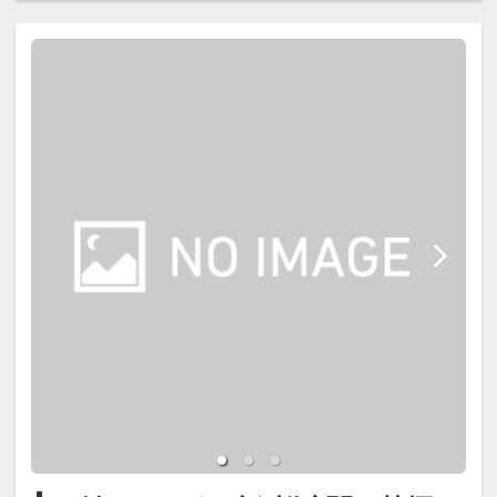
【宿泊施設における「こども・添い
寝」について】
※添い寝幼児施設使用料（3歳～未
就学児）：2,200円（現地払い）
※こどもＡ料金は小学校高学年、こ
どもＢ料金は小学校低学年が対象で
す。
※添い寝のお子様がいる場合は「施
設へのメッセージ」に人数・年齢を
必ず入力してください。
・館内施設クーポンブック付（1部