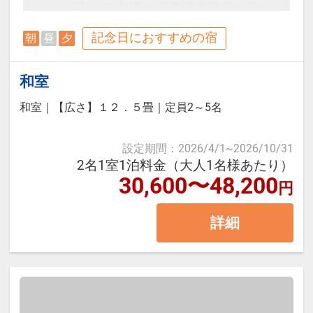
が広がる内湯と高濃度炭酸泉が楽し
予約のタイミングや空室状況により
める露天風呂でゆっくりお寛ぎくだ
記念日におすすめの宿
朝
昼
夕
代金が変動するため、閲覧時と予約
さい。直通の「飛騨物産館」はお土
時で価格が異なる場合があります。
産7,000点以上の品揃え！
和室
あらかじめご了承ください。
和室
｜
【広さ】１２．５畳
｜
定員2～5名
＜お部屋タイプ＞天領閣 禁煙デラ
ックス和室 バス・トイレ付 12.5
設定期間
：
2026/4/1
~
2026/10/31
2名1室1泊料金（大人1名様あたり）
畳
30,600〜48,200
円
【宿泊施設における「こども・添い
詳細
寝」について】
※添い寝幼児施設使用料（3歳～未
就学児）：2,200円（現地払い）
※添い寝のお子様がいる場合は「施