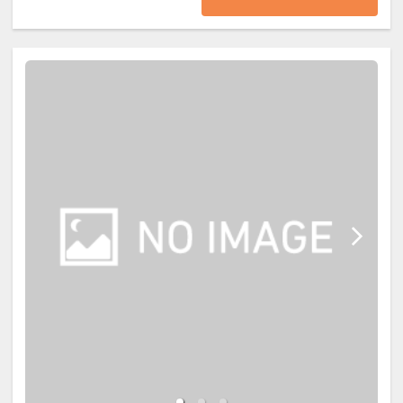
寝」について】
※添い寝幼児施設使用料（3歳～未
就学児）：2,750円（現地払い）
※こどもＡ料金は小学校高学年、こ
どもＢ料金は小学校低学年が対象で
す。
※添い寝のお子様がいる場合は「施
設へのメッセージ」に人数・年齢を
必ず入力してください。
※添い寝幼児の食事が必要な場合は
追加代金を現地にてご確認くださ
い。