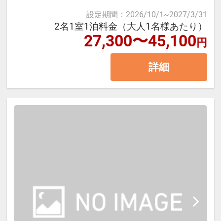
設定期間
：
2026/10/1
~
2027/3/31
平米
2名1室1泊料金（大人1名様あたり）
※チェックイン／14：00～
27,300〜45,100
円
※3名1室でご宿泊の場合は正ベッド
2台＋エキストラベッド1台のご利用
詳細
となります。
【宿泊施設における「こども・添い
寝」について】
※添い寝幼児施設使用料（3歳～未
就学児）：2,750円（現地払い）
※こどもＡ料金は小学校高学年、こ
どもＢ料金は小学校低学年が対象で
す。