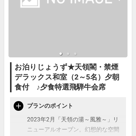
必ず入力してください。
・館内施設割引クーポンブックをご
用意（1部屋1冊・1滞在につき1回）
・記念日の方へ前後7日間：誕生
日・結婚記念日：記念品をご用意
お泊りじょうず★天領閣・禁煙
（事前にご連絡ください）
デラックス和室（2～5名）夕朝
食付 ♪夕食特選飛騨牛会席
※宿泊税が必要な場合は現地払いと
なります。
プランのポイント
2023年2月「天領の湯～風雅～」リ
ニューアルオープン。幻想的な空間
本プランは価格変動制です。