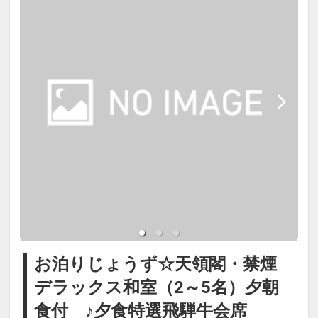
設へのメッセージ」に人数・年齢を
必ず入力してください。
※添い寝幼児の食事が必要な場合は
追加代金を現地にてご確認くださ
い。
・館内施設クーポンブック付（1部
屋1冊・1滞在につき1回）
・記念日の方へ前後7日間：誕生
日・結婚記念日：記念品をご用意
お泊りじょうず☆天領閣・禁煙
デラックス和室（2～5名）夕朝
※宿泊税が必要な場合は現地払いと
食付 ♪夕食特選飛騨牛会席