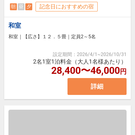
める露天風呂でゆっくりお寛ぎくだ
記念日におすすめの宿
朝
昼
夕
さい。直通の「飛騨物産館」はお土
本プランは価格変動制です。
産7,000点以上の品揃え！
和室
予約のタイミングや空室状況により
和室
｜
【広さ】１２．５畳
｜
定員2～5名
代金が変動するため、閲覧時と予約
＜お部屋タイプ＞天領閣 禁煙デラ
時で価格が異なる場合があります。
ックス和室 バス・トイレ付 12.5
設定期間
：
2026/4/1
~
2026/10/31
あらかじめご了承ください。
2名1室1泊料金（大人1名様あたり）
畳
28,400〜46,000
円
【宿泊施設における「こども・添い
詳細
寝」について】
※添い寝幼児施設使用料（3歳～未
就学児）：2,200円（現地払い）
※こどもＡ料金は小学校高学年、こ
どもＢ料金は小学校低学年が対象で