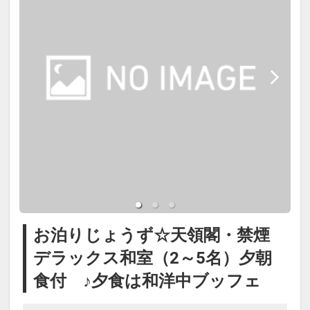
す。
※添い寝のお子様がいる場合は「施
設へのメッセージ」に人数・年齢を
必ず入力してください。
※添い寝幼児の食事が必要な場合は
追加代金を現地にてご確認くださ
い。
・館内施設クーポンブック付（1部
お泊りじょうず☆天領閣・禁煙
屋1冊・1滞在につき1回）
デラックス和室（2～5名）夕朝
・記念日の方へ前後7日間：誕生
食付 ♪夕食は和洋中ブッフェ
日・結婚記念日：記念品をご用意