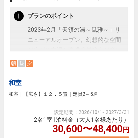
なります。
プランのポイント
2023年2月「天領の湯～風雅～」リ
ニューアルオープン。幻想的な空間
が広がる内湯と高濃度炭酸泉が楽し
める露天風呂でゆっくりお寛ぎくだ
朝
昼
夕
さい。直通の「飛騨物産館」はお土
産7,000点以上の品揃え！
和室
和室
｜
【広さ】１２．５畳
｜
定員2～5名
＜お部屋タイプ＞天領閣 禁煙デラ
ックス和室 バス・トイレ付 12.5
設定期間
：
2026/10/1
~
2027/3/31
2名1室1泊料金（大人1名様あたり）
畳
30,600〜48,400
円