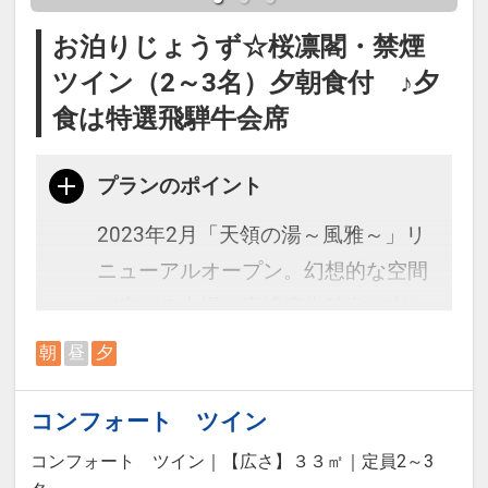
・館内施設割引クーポンブックをご
お泊りじょうず☆桜凛閣・禁煙
用意（1部屋1冊・1滞在につき1回）
ツイン（2～3名）夕朝食付 ♪夕
・記念日の方へ前後7日間：誕生
食は特選飛騨牛会席
日・結婚記念日：記念品をご用意
（事前にご連絡ください）
プランのポイント
2023年2月「天領の湯～風雅～」リ
※宿泊税が必要な場合は現地払いと
ニューアルオープン。幻想的な空間
なります。
が広がる内湯と高濃度炭酸泉が楽し
める露天風呂でゆっくりお寛ぎくだ
朝
昼
夕
さい。直通の「飛騨物産館」はお土
本プランは価格変動制です。
産7,000点以上の品揃え！
コンフォート ツイン
予約のタイミングや空室状況により
代金が変動するため、閲覧時と予約
コンフォート ツイン
｜
【広さ】３３㎡
｜
定員2～3
＜お部屋タイプ＞桜凛閣 バス・ト