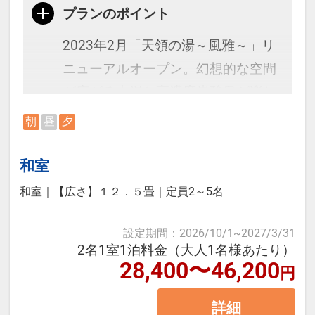
プランのポイント
※宿泊税が必要な場合は現地払いと
2023年2月「天領の湯～風雅～」リ
なります。
ニューアルオープン。幻想的な空間
が広がる内湯と高濃度炭酸泉が楽し
める露天風呂でゆっくりお寛ぎくだ
朝
昼
夕
さい。直通の「飛騨物産館」はお土
産7,000点以上の品揃え！
和室
和室
｜
【広さ】１２．５畳
｜
定員2～5名
＜お部屋タイプ＞天領閣 禁煙デラ
ックス和室 バス・トイレ付 12.5
設定期間
：
2026/10/1
~
2027/3/31
2名1室1泊料金（大人1名様あたり）
畳
28,400〜46,200
円
【宿泊施設における「こども・添い
詳細