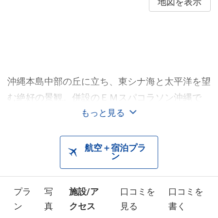
地図を表示
沖縄本島中部の丘に立ち、東シナ海と太平洋を望
む絶好の景観。併設のＥＭスパコラソン沖縄で
は、温浴やサウナ岩盤浴エステなどのメニューを
もっと見る
用意しています。
航空＋宿泊プラ
ン
プラ
写
施設/ア
口コミを
口コミを
ン
真
クセス
見る
書く