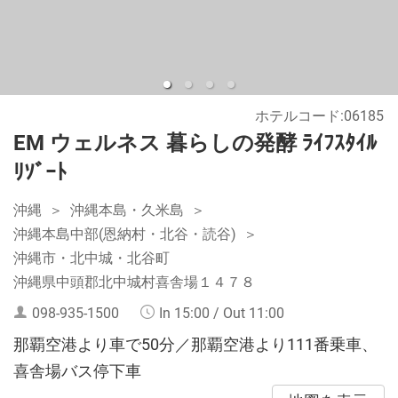
ホテルコード:06185
EM ウェルネス 暮らしの発酵 ﾗｲﾌｽﾀｲﾙ
ﾘｿﾞｰﾄ
沖縄
沖縄本島・久米島
沖縄本島中部(恩納村・北谷・読谷)
沖縄市・北中城・北谷町
沖縄県中頭郡北中城村喜舎場１４７８
098-935-1500
In 15:00 / Out 11:00
那覇空港より車で50分／那覇空港より111番乗車、
喜舎場バス停下車