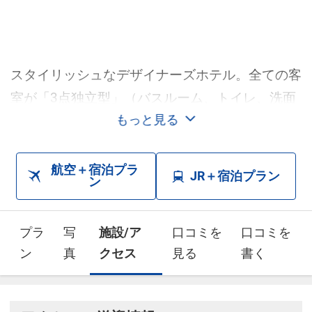
スタイリッシュなデザイナーズホテル。全ての客
室が「3点独立型」（バスルーム、トイレ、洗面
台をそれぞれ別に設ける方式）。 全館Wi-Fi無
もっと見る
料。栄・伏見・丸の内は徒歩圏内。
「+Relaxation」をキーワード。ワンランク上の
航空＋宿泊プラ
JR＋宿泊プラン
ン
サービスを提供。従来のビジネスホテルとは差別
化されたハードとソフトを提供。
プラ
写
施設/ア
口コミを
口コミを
ン
真
クセス
見る
書く