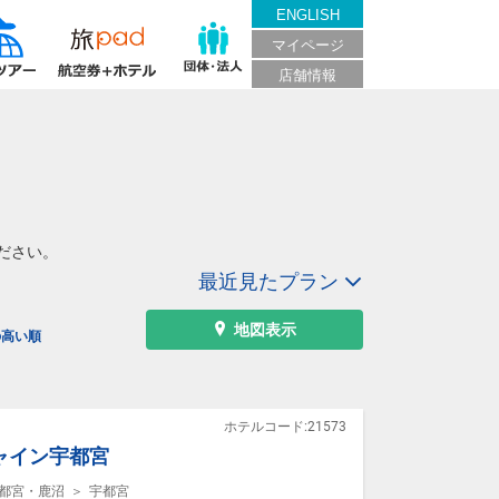
ENGLISH
マイページ
店舗情報
ださい。
最近見たプラン
地図表示
の高い順
ホテルコード:21573
ャイン宇都宮
都宮・鹿沼
宇都宮