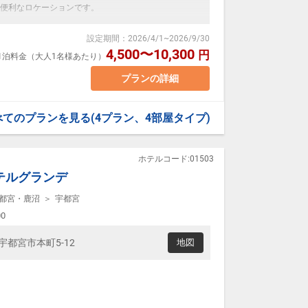
便利なロケーションです。
が変動するため、閲覧時と予約時で
設定期間
：
2026/4/1
~
2026/9/30
ご了承ください。
 ベッド幅138cm
4,500〜10,300
円
室1泊料金（大人1名様あたり）
場合、お2人でベッド1台をご利用いただきます。
いただけません。
プランの詳細
す。（実施している自治体のみ）
べてのプランを見る
(4プラン、4部屋タイプ)
ついて】
です。（2名利用除く）
メッセージ」に人数・年齢を必ず入力してください。
ホテルコード:01503
テルグランデ
都宮・鹿沼
宇都宮
00
木県宇都宮市本町5-12
地図