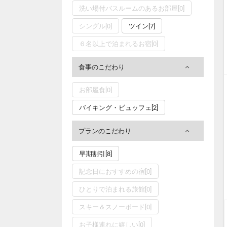
洗い場付バスルームのあるお部屋[0]
シングル[0]
ツイン[7]
６名以上で泊まれるお宿[0]
食事のこだわり
お部屋食[0]
バイキング・ビュッフェ[2]
プランのこだわり
早期割引[8]
記念日におすすめの宿[0]
ひとりで泊まれる旅館[0]
スキー＆スノーボード[0]
お子様連れに嬉しい[0]