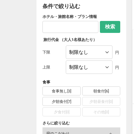
条件で絞り込む
ホテル・旅館名称・プラン情報
検索
旅行代金
（大人1名様あたり）
下限
円
上限
円
食事
食事無し[3]
朝食付[6]
夕朝食付[7]
夕朝昼食付[0]
夕食付[0]
その他[0]
さらに絞り込む
宿のこだわり