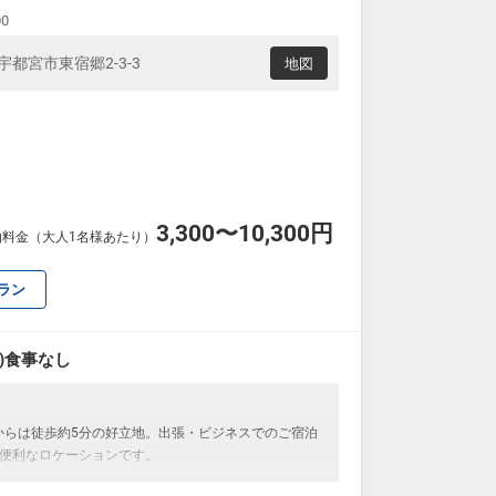
00
県宇都宮市東宿郷2-3-3
地図
3,300〜10,300円
泊料金（大人1名様あたり）
ラン
)食事なし
駅からは徒歩約5分の好立地。出張・ビジネスでのご宿泊
便利なロケーションです。