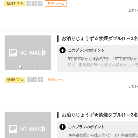
≪お部屋タイプ≫
朝
昼
夕
禁煙ﾀﾞﾌﾞﾙ
禁煙ルーム
・禁煙ダブルルーム バス・トイレ付 13平米
2名
・1ベッドです。2名様で1室をご予約の場
・2名様でご宿泊の場合は添い寝はご利用
・宿泊税が必要な場合は現地払いとなりま
お泊りじょうず☆禁煙ダブル(1～2名
【宿泊施設における「こども・添い寝」に
・0～5歳（未就学児)は添い寝対が応可能
・添い寝のお子様がいる場合は「施設への
このプランのポイント
R宇都宮駅から徒歩約7分、LRT宇都宮駅
日光・那須高原等への観光の拠点として便
【お部屋タイプ】
朝
昼
夕
禁煙ﾀﾞﾌﾞﾙ
禁煙ルーム
※禁煙ダブルルーム バス・トイレ付 13平米
2名
・1ベッドです。2名様で1室をご予約の
・2名様でご宿泊の場合は添い寝はご利用
・宿泊税が必要な場合は現地払いとなりま
【宿泊施設における「こども・添い寝」に
お泊りじょうず★禁煙ダブル(1～2名
・0～5歳（未就学児)は添い寝対が応可能
・添い寝のお子様がいる場合は「施設への
このプランのポイント
JR宇都宮駅から徒歩約7分、LRT宇都宮