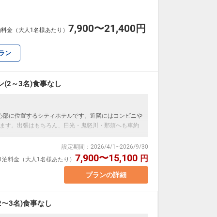
7,900〜21,400円
泊料金（大人1名様あたり）
ラン
(2～3名)食事なし
心部に位置するシティホテルです。近隣にはコンビニや
ます。出張はもちろん、日光・鬼怒川・那須へも車約
設定期間
：
2026/4/1
~
2026/9/30
ます。
7,900〜15,100
円
室1泊料金（大人1名様あたり）
プランの詳細
 正ベッド幅120cm×2台
ソファーベッド（ベッド幅100㎝）のご利用となりま
2～3名)食事なし
す。（実施している自治体のみ）