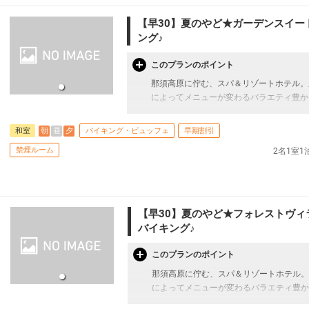
【早30】夏のやど★ガーデンスイート
ング♪
このプランのポイント
那須高原に佇む、スパ＆リゾートホテル。
によってメニューが変わるバラエティ豊か
◆ご宿泊日の30日前までご予約いただけ
朝
昼
夕
和室
バイキング・ビュッフェ
早期割引
禁煙ルーム
2名1室
【お部屋タイプ】「ガーデンスィート」
・禁煙 和室 バストイレ付 8畳（2～2名）
・宿泊税が必要な場合は現地払いとなりま
【宿泊施設における「こども・添い寝」に
【早30】夏のやど★フォレストヴィラ
・こどもＡ料金は6～12歳／小学生、こど
バイキング♪
・添い寝幼児(0～2歳／未就学児)の施設使
・添い寝のお子様がいる場合は「施設への
このプランのポイント
那須高原に佇む、スパ＆リゾートホテル。
★★ここがポイント（旅行代金に含まれま
によってメニューが変わるバラエティ豊か
※期間限定で、アクアヴィーナス（屋外プ
・チェックイン日の14時～アウト日の営