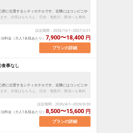
ついて】
心部に位置するシティホテルです。近隣にはコンビニや
です。
ます。出張はもちろん、日光・鬼怒川・那須へも車約
メッセージ」に人数・年齢を必ず入力してください。
設定期間
：
2026/10/1
~
2027/3/31
ます。
7,900〜18,400
円
室1泊料金（大人1名様あたり）
プランの詳細
 正ベッド幅120cm×2台
＋ソファーベッド（ベッド幅100㎝）のご利用です。
す。（実施している自治体のみ）
)食事なし
ついて】
です。（正ベッド1台につき1名様）
心部に位置するシティホテルです。近隣にはコンビニや
メッセージ」に人数・年齢を必ず入力ください。
ます。出張はもちろん、日光・鬼怒川・那須へも車約
設定期間
：
2026/4/1
~
2026/9/30
8,500〜15,600
円
室1泊料金（大人1名様あたり）
が変動するため、閲覧時と予約時で
 正ベッド幅120cm×2台
ご了承ください。
＋ソファーベッド（ベッド幅100㎝）のご利用となりま
プランの詳細
す。（実施している自治体のみ）