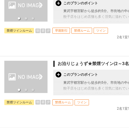
このプランのポイント
【宿泊施設における「こども・添い寝」に
東武宇都宮駅から徒歩約5分。市街地の中
※0～6歳（未就学児)は添い寝対応が可能
餃子店をはじめ店舗も多く活気に溢れてい
※添い寝のお子様がいる場合は「施設への
60分前後で観光にも頼れるホテルです。
朝
昼
夕
禁煙ツインルーム
早期割引
禁煙ルーム
ツイン
◆ご宿泊日の30日前までご予約いただけ
2名1
【お部屋タイプ】
※禁煙ツインルーム 22平米 バス・トイレ付
・3名様1室にてご宿泊の場合は正ベッド
・宿泊税が必要な場合は現地払いとなりま
お泊りじょうず★禁煙ツイン(2～3名
【宿泊施設における「こども・添い寝」に
このプランのポイント
・0～6歳（未就学児)は添い寝対応が可能
東武宇都宮駅から徒歩約5分。市街地の中
・添い寝のお子様がいる場合は「施設への
餃子店をはじめ店舗も多く活気に溢れてい
60分前後で観光にも頼れるホテルです。
【旅行代金について】
朝
昼
夕
禁煙ツインルーム
禁煙ルーム
ツイン
※本プランは価格変動制です。
【お部屋タイプ】
2名1
・予約のタイミングや空室状況により代金
・禁煙ツインルーム 22平米 バス・トイレ付
旅行代金が異なる場合があります。予め
・3名様1室にてご宿泊の場合は正ベッド
す。
・宿泊税が必要な場合は現地払いとなりま