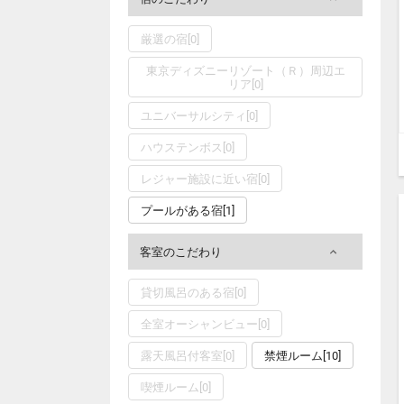
厳選の宿[0]
東京ディズニーリゾート（Ｒ）周辺エ
リア[0]
ユニバーサルシティ[0]
ハウステンボス[0]
レジャー施設に近い宿[0]
プールがある宿[1]
客室のこだわり
貸切風呂のある宿[0]
全室オーシャンビュー[0]
露天風呂付客室[0]
禁煙ルーム[10]
喫煙ルーム[0]