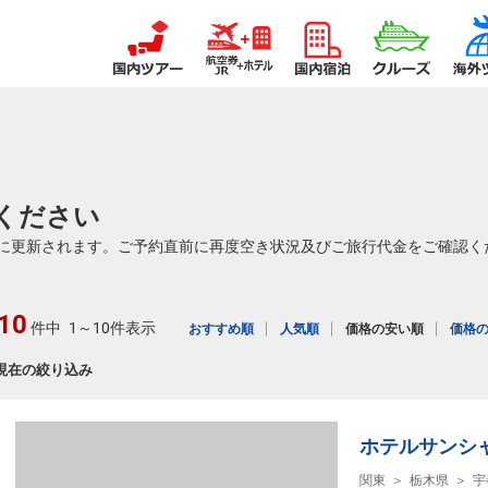
ください
に更新されます。ご予約直前に再度空き状況及びご旅行代金をご確認く
10
件中
1～10件表示
おすすめ順
人気順
価格の安い順
価格
現在の絞り込み
ホテルサンシ
関東
栃木県
宇