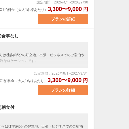
設定期間
：
2026/4/1
~
2026/9/30
 ベッド幅138cm
3,300〜9,000
円
1室1泊料金（大人1名様あたり）
合、お2人でベッド1台をご利用いただきます。
いただけません。
プランの詳細
す。（実施している自治体のみ）
)食事なし
ついて】
です。（2名利用除く）
メッセージ」に人数・年齢を必ず入力してください。
からは徒歩約5分の好立地。出張・ビジネスでのご宿泊や
利なロケーションです。
設定期間
：
2026/10/1
~
2027/3/31
 ベッド幅138cm×1台
3,300〜9,000
円
1室1泊料金（大人1名様あたり）
場合、お2人でベッド1台をご利用いただきます。
いただけません。
プランの詳細
す。（実施している自治体のみ）
ついて】
)朝食付
です。（2名利用除く）
メッセージ」に人数・年齢を必ず入力してください。
駅からは徒歩約5分の好立地。出張・ビジネスでのご宿泊