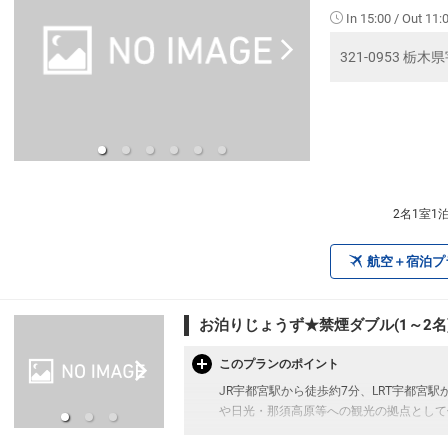
In 15:00 / Out 11:
321-0953 栃木
2名1室1
航空＋宿泊プ
お泊りじょうず★禁煙ダブル(1～2名
このプランのポイント
JR宇都宮駅から徒歩約7分、LRT宇都宮
や日光・那須高原等への観光の拠点として