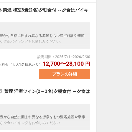
禁煙 和室8畳(2名)夕朝食付 ～夕食はバイキ
豊かな自然に囲まれ異なる源泉をもつ温浴施設や季節
な夕食バイキングをお愉しみください。
ます。
設定期間
：
2026/7/1
~
2026/9/30
12,700〜28,100
円
1泊料金（大人1名様あたり）
プランの詳細
す。（実施している自治体のみ）
ついて】
 禁煙 洋室ツイン(2～3名)夕朝食付 ～夕食は
もＢ料金は3～5歳／未就学児が対象です。
用料：3,300円（現地払い）
メッセージ」に人数・年齢を必ず入力してください。
豊かな自然に囲まれ異なる源泉をもつ温浴施設や季節
す）★★彡
な夕食バイキングをお愉しみください。
ール）が滞在中利用OK！（添い寝幼児除く）
業終了時間まで利用可能。