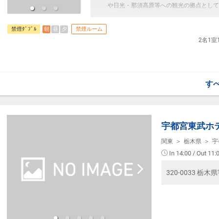
【旅行代金について】
や日光・那須高原等への観光の拠点として
※本プランは価格変動制です。
・予約のタイミングや空室状況により代金
≪お部屋タイプ≫
朝
昼
夕
禁煙ﾀﾞﾌﾞﾙ
禁煙ルーム
旅行代金が異なる場合があります。予め
・禁煙ダブルルーム バス・トイレ付 13平米
2名1
・1ベッドです。2名様で1室をご予約の
・2名様でご宿泊の場合は添い寝はご利用
・宿泊税が必要な場合は現地払いとなりま
す
【宿泊施設における「こども・添い寝」に
・0～5歳（未就学児)は添い寝対が応可能
・添い寝のお子様がいる場合は「施設への
宇都宮東武ホ
関東
栃木県
宇
In 14:00 / Out 11:
320-0033 栃