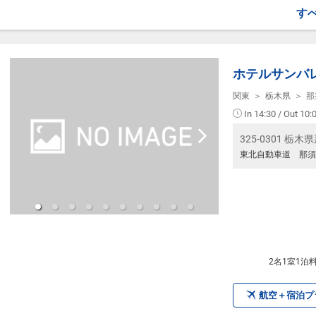
す
【宿泊施設における「こども・添い寝」に
※0～6歳（未就学児)は添い寝対応が可能
※添い寝のお子様がいる場合は「施設への
ホテルサンバ
関東
栃木県
那
In 14:30 / Out 10:
325-0301 
東北自動車道 那須
2名1室1泊
航空＋宿泊プ