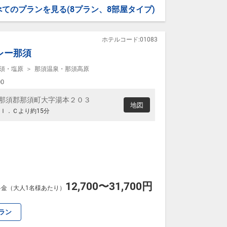
べてのプランを見る
(8プラン、8部屋タイプ)
ついて】
です。
ホテルコード:01083
メッセージ」に人数・年齢を必ず入力してください。
レー那須
須・塩原
那須温泉・那須高原
00
栃木県那須郡那須町大字湯本２０３
地図
Ｉ．Ｃより約15分
12,700〜31,700円
料金（大人1名様あたり）
ラン