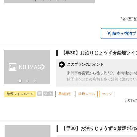
2名1室1
航空＋宿泊プ
【早30】お泊りじょうず★禁煙ツイン
このプランのポイント
東武宇都宮駅から徒歩約5分。市街地の中
餃子店をはじめ店舗も多く活気に溢れてい
60分前後で観光にも頼れるホテルです。
朝
昼
夕
禁煙ツインルーム
早期割引
禁煙ルーム
ツイン
◆ご宿泊日の30日前までご予約いただけ
2名1
【お部屋タイプ】
・禁煙ツインルーム 22平米 バス・トイレ付
・3名様1室にてご宿泊の場合は正ベッド＋
【早30】お泊りじょうず☆禁煙ﾂｲﾝ(
す。
・宿泊税が必要な場合は現地払いとなりま