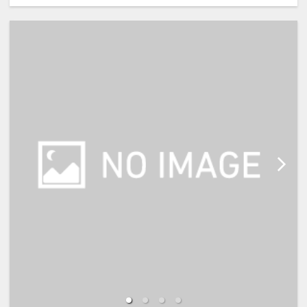
【宿泊施設における「こども・添い
寝」について】
・幼児施設使用料（0歳～未就学
児）：無料
※添い寝のお子様がいる場合は「施
設へのメッセージ」に人数・年齢を
必ず入力してください。
※添い寝は正ベッド1台につき1名の
み可能です。（大人利用時）
※宿泊税が必要な場合は現地払いと
なります。
※本プランは価格変動制です。