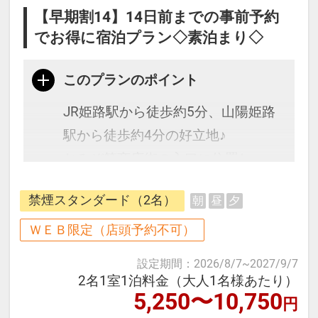
【早期割14】14日前までの事前予約
でお得に宿泊プラン◇素泊まり◇
このプランのポイント
JR姫路駅から徒歩約5分、山陽姫路
駅から徒歩約4分の好立地♪
おみぞ筋商店街の入口に位置し、
色々なお土産やご飯処も近くに
禁煙スタンダード（2名）
朝
昼
夕
多数有り！ビジネス・レジャーの拠
点としてぜひご利用くださいませ。
ＷＥＢ限定（店頭予約不可）
設定期間
：
2026/8/7
~
2027/9/7
◆─━─━─━─━─━─━─━─━─━
2名1室1泊料金（大人1名様あたり）
5,250〜10,750
─━─◆
円