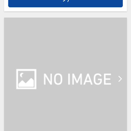
【宿泊施設における「こども・添い
寝」について】
※添い寝幼児(0歳～5歳)の施設利用
料：無料
※添い寝のお子様がいる場合、「施
設へのメッセージ」に人数と年齢を
必ず入力して下さい。
※添い寝は正ベッド1台につき1名の
み可能です。（大人利用時）
※宿泊税が必要な場合は現地払いと
なります。