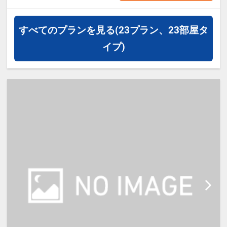
【宿泊施設における[こども・添い
すべてのプランを見る
(23プラン、23部屋タ
寝]について】
イプ)
※添い寝幼児(0歳～6歳／未就学児)
の施設利用料：無料
※添い寝のお子様がいる場合は「施
設へのメッセージ」に人数・年齢を
必ず入力してください。
※添い寝は正ベッド1台につき1名の
み可能です。
※宿泊税が必要な場合は現地払いと
なります。