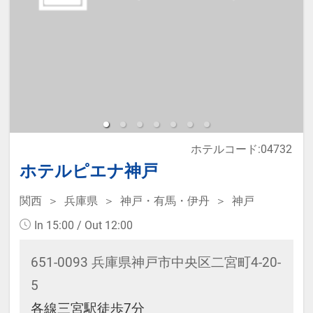
大人1名様、子供1名様で利用され
る場合は、大人2名様料金でのご案
内となります。
大人1名様、子供3名様で利用され
る場合は、大人2名様料金、添寝2名
様無料でのご案内となります。
ホテルコード:04732
大人2名様、子供3名様でご利用さ
ホテルピエナ神戸
れる場合は、大人3名様料金、添寝2
名様無料でのご案内となり、ベッド
関西
兵庫県
神戸・有馬・伊丹
神戸
3台のお部屋でのご案内となりま
In 15:00 / Out 12:00
す。
651-0093 兵庫県神戸市中央区二宮町4-20-
5
※そい寝のお子様分のタオルセット
各線三宮駅徒歩7分