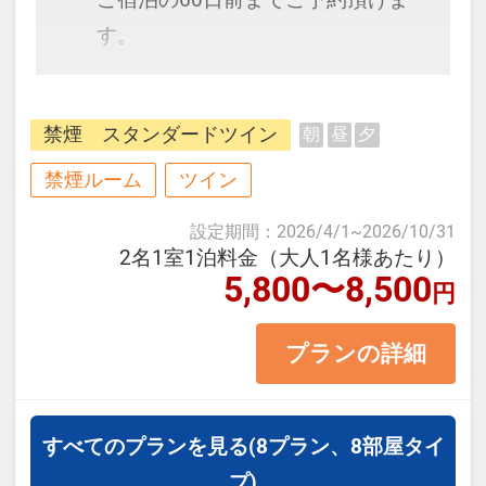
す。
三宮と神戸空港をつなぐポートアイ
禁煙 スタンダードツイン
朝
昼
夕
ランドに位置し、ビジネス・観光・
イベントの活動拠点に便利な立地で
禁煙ルーム
ツイン
す。
設定期間
：
2026/4/1
~
2026/10/31
2名1室1泊料金（大人1名様あたり）
5,800〜8,500
＜お部屋タイプ＞スタンダードツイ
円
ン 28平米 バス・トイレ付
プランの詳細
正ベッド幅130cm×2台
※1名様でご予約の場合、ツインの
シングルユースとなります。
すべてのプランを見る
(8プラン、8部屋タイ
プ)