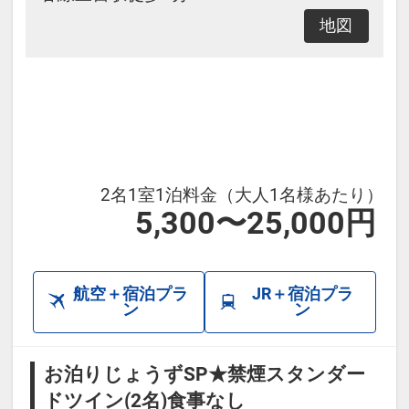
は予めご準備致します。
地図
もしお部屋に用意がなければお気
軽にご連絡下さいませ。
●駐車場について
機械式立体駐車場 52台
※先着順かつ予約不可
2名1室1泊料金（大人1名様あたり）
※満車の際は近隣の駐車場をご案内
5,300〜25,000円
しております。
その際、駐車料金は直接お停め頂
航空＋宿泊プラ
JR＋宿泊プラ
いた駐車場での
ン
ン
お支払いとなります。ご了承下さ
いませ。
お泊りじょうずSP★禁煙スタンダー
ドツイン(2名)食事なし