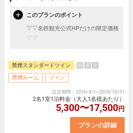
◆セミセパレート式のバスルーム
◆個別空調
このプランのポイント
◆有線＆無線LAN(Wi-Fi)接続無料
▽▽名鉄観光公式HPだけの限定価格
◆加湿機能付き空気清浄機
▽▽
◆各社対応携帯充電器
◆お出かけ前にシュシュッと♪消臭
ＪＲ三宮駅から徒歩約7分の好立
スプレー
禁煙スタンダードツイン
朝
昼
夕
地！北野異人館も徒歩圏内のため、
◆CORBY社製ズボンプレッサー完備
旅の起点に最高なロケーションです
禁煙ルーム
ツイン
♪
設定期間
：
2026/4/1
~
2026/10/31
2名1室1泊料金（大人1名様あたり）
5,300〜17,500
＜お部屋タイプ＞禁煙スタンダード
円
ツイン 22平米 バス・トイレ付
プランの詳細
正ベッド幅120cm×2台