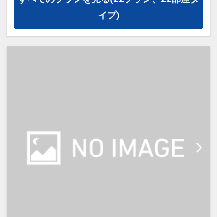
約の場合、おふたりでベッド1台を
イプ)
ご利用いただきます。
※添い寝幼児のご利用は頂けません
※宿泊税が必要な場合は現地払いと
なります。（実施している自治体の
み）
＃期間限定 ＃条件が合えばラッキ
ー