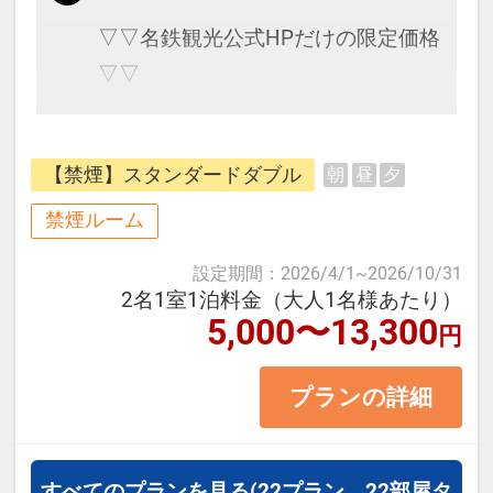
▽▽名鉄観光公式HPだけの限定価格
▽▽
神戸・南京町 長安門のすぐ横で観
【禁煙】スタンダードダブル
朝
昼
夕
光にもショッピング、ビジネスにも
便利な立地です。
禁煙ルーム
三宮エリアまでも徒歩約10分ほどで
設定期間
：
2026/4/1
~
2026/10/31
す。
2名1室1泊料金（大人1名様あたり）
5,000〜13,300
円
■お部屋タイプ：＜禁煙＞スタンダ
プランの詳細
ードダブル 17平米 バス・トイレ
付
※1ベッドです。2名様で1室をご予
すべてのプランを見る
(22プラン、22部屋タ