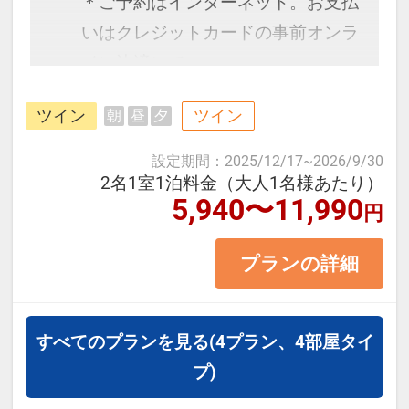
＊ご予約はインターネット。お支払
いはクレジットカードの事前オンラ
イン決済にて。
ツイン
ツイン
朝
昼
夕
設定期間
：
2025/12/17
~
2026/9/30
2名1室1泊料金（大人1名様あたり）
5,940〜11,990
円
プランの詳細
すべてのプランを見る
(4プラン、4部屋タイ
プ)