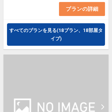
早くから予約が決まっているお客
プランの詳細
様は必見
【14日前】までにご予約でお得に
宿泊
すべてのプランを見る
(18プラン、18部屋タ
出張・レジャーの予定に合わせて
イプ)
ご利用下さい！
◆─━─━─━─━─━─━─━─━─━
─━─◆
●お子様のそい寝について★
・ベッド1台のお部屋
1～2名様大人料金の場合、添寝は
1名様まで無料。
・ベッド2台のお部屋