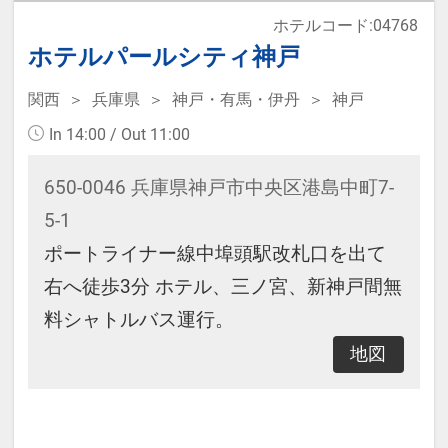
ホテルコード:04768
予約のタイミングや空室状況により
ホテルパールシティ神戸
代金が変動するため、閲覧時と予約
時で価格が異なる場合があります。
関西
兵庫県
神戸・有馬・伊丹
神戸
あらかじめご了承ください。
In 14:00 / Out 11:00
650-0046 兵庫県神戸市中央区港島中町7-
5-1
ポートライナー線中埠頭駅改札口を出て
右へ徒歩3分 ホテル、三ノ宮、新神戸間無
料シャトルバス運行。
地図