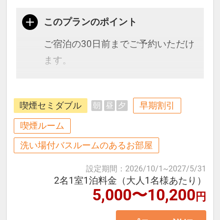
このプランのポイント
ご宿泊の30日前までご予約いただけ
ます。
英国王室御用達「スランバーラン
喫煙セミダブル
早期割引
朝
昼
夕
ド」の34cm厚ベッドマットや、全
室セパレートのバスルームが好評で
喫煙ルーム
す。
洗い場付バスルームのあるお部屋
ロビーにはレンタル枕コーナーや入
設定期間
：
2026/10/1
~
2027/5/31
浴剤もあり、お客様に快適なご滞在
2名1室1泊料金（大人1名様あたり）
を提供します。
5,000〜10,200
円