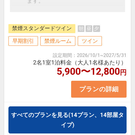
ます。
「快眠特化型ホテル」として、英国
禁煙スタンダードツイン
朝
昼
夕
王室御用達のベッドマット、ロビー
レンタルのレンタル枕コーナー、
早期割引
禁煙ルーム
ツイン
お好みにあわせてお部屋の明かりを
設定期間
：
2026/10/1
~
2027/5/31
調節できるシーリングライトなど、
2名1室1泊料金（大人1名様あたり）
5,900〜12,800
お客様に快適な睡眠体験をご提供し
円
ます。
プランの詳細
≪お部屋タイプ≫スタンダードツイ
ン 20平米 バス・トイレ付
すべてのプランを見る
(14プラン、14部屋タ
※1名1室は利用除外日がございま
イプ)
す。