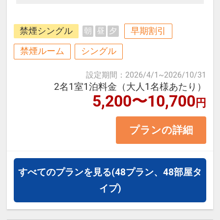
■お部屋タイプ：＜禁煙＞ シング
禁煙シングル
早期割引
朝
昼
夕
ル 19.6平米 バス・トイレ付
・1ベッドです。2名様で1室をご予
禁煙ルーム
シングル
約の場合、お二人でベッド1台のご
設定期間
：
2026/4/1
~
2026/10/31
利用となります。
2名1室1泊料金（大人1名様あたり）
5,200〜10,700
円
【宿泊施設における[こども・添い
プランの詳細
寝]について】
※2名利用時は添い寝不可。
※添寝幼児（0～12歳/小学生以下）
すべてのプランを見る
(48プラン、48部屋タ
の施設使用料：無料
イプ)
※添寝のお子様がいる場合、「施設
へのメッセージ」に人数と年齢を必