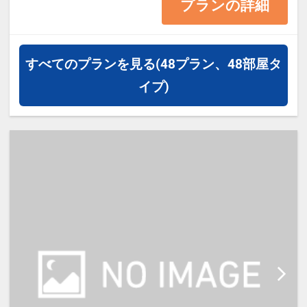
≪お部屋タイプ≫セミダブル 12．
プランの詳細
5平米 バス・トイレ付 ～洗い場
付きバスルーム～
すべてのプランを見る
(48プラン、48部屋タ
※1ベッドです。2名様で1室をご予
イプ)
約の場合、おふたりでベッド1台を
ご利用いただきます。
【宿泊施設における「こども・添い
寝」について】
・幼児施設使用料（0歳～未就学
児）：無料
※添い寝のお子様がいる場合は「施
設へのメッセージ」に人数・年齢を
必ず入力してください。