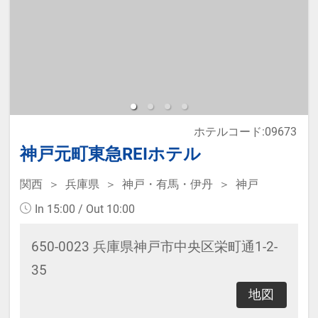
※2名様で利用の場合は添い寝不可
です。
※宿泊税が必要な場合は現地払いと
なります。
※本プランは価格変動制です。
ホテルコード:09673
神戸元町東急REIホテル
予約のタイミングや空室状況により
代金が変動するため、閲覧時と予約
関西
兵庫県
神戸・有馬・伊丹
神戸
時で価格が異なる場合があります。
In 15:00 / Out 10:00
あらかじめご了承ください。
650-0023 兵庫県神戸市中央区栄町通1-2-
35
地図