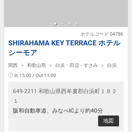
※ご予約完了後、定員以上の人数で
ご予約された場合、ご連絡させて頂
く場合がございます。
ホテルコード:04786
SHIRAHAMA KEY TERRACE ホテル
■幼児料金について
シーモア
・対象年齢：3歳～未就学児（現地
関西
和歌山県
白浜・田辺・すさみ
白浜
払い）
In 15:00 / Out 11:00
・料金：7,300円（食事・寝具付）
※4/25～5/5、7/18・19・25・
649-2211 和歌山県西牟婁郡白浜町１８２
26、8/1・2、7～17・22・29、
１
9/19～22は9,450円となります。
阪和自動車道、みなべICより約40分
※「施設へのメッセージ」に人数
地図
と年齢を必ず入力して下さい。