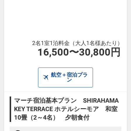
■添寝のお子様について
添い寝幼児（0～2歳）の施設使用
料：無料（食事・寝具なし）
※人数と年齢を施設への通信欄（ご
2名1室1泊料金（大人1名様あたり）
16,500〜30,800円
要望欄）に必ず入力して下さい。
※宿泊税が必要な場合、現地払いと
航空＋宿泊プラ
なります。（実施している自治体の
ン
み）
マーチ宿泊基本プラン SHIRAHAMA
＜ご案内＞
KEY TERRACE ホテルシーモア 和室
10畳（2～4名） 夕朝食付
◆2026年6月25日(木)は、「とれと
れの湯」は休館となります。※HPを