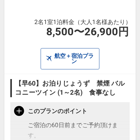
※ベッドが必要なお子様は年齢に限
らず大人と同じ料金を頂戴しており
2名1室1泊料金（大人1名様あたり）
8,500〜26,900円
ます。
航空＋宿泊プラ
ン
【早60】お泊りじょうず 禁煙 バル
コニーツイン (1～2名) 食事なし
このプランのポイント
ご宿泊の60日前までご予約頂けま
す。