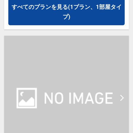
・宿泊料金は、1部屋の「大人」の
すべてのプランを見る
(1プラン、1部屋タイ
人数によって料金が異なります。
プ)
※お子様（小学生）のご予約につき
ましては、大人のご予約完了後に、
お問合せ下さい。ご予約変更とお子
様料金のご案内をさせて頂きます。
＜予約例＞
大人3名・小学生2名の場合、大人は
3名1室料金となり、小学生は小人C
料金が適用となります。
合計は5名となりますので、この場
合は、ファンタジックゾーンでのみ
ご予約可能です。