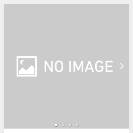
設へのメッセージ」に人数と年齢を
必ず入力して下さい。
※宿泊税が必要な場合は現地払いと
なります。（実施している自治体の
み）