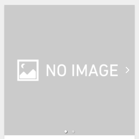
・添い寝のお子様がいる場合は「施
設へのメッセージ」に人数・年齢を
必ず入力してください。
※宿泊税が必要な場合、現地払いと
なります。（実施している自治体の
み）
●記念日（誕生日・結婚記念日／前
後7日間）のお客様にハーフボトル
ワイン（1グループに1本）をご用意
♪
※対象のお客様は、「施設へのメ
ッセージ」に必ず入力下さい。