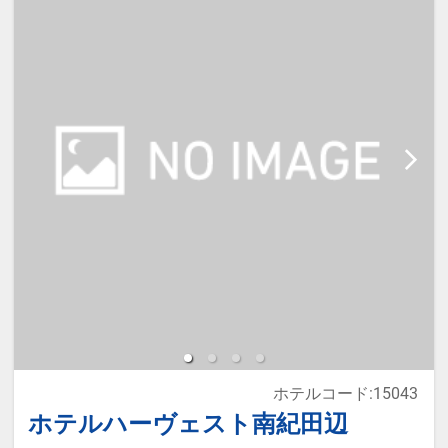
※宿泊税が必要な場合、現地払いと
なります。（実施している自治体の
み）
【ご案内】
・館内に一部休業施設がございま
す。詳しくはホテルＨＰにてご確認
ください。
・大浴場、露天風呂は温泉ではござ
いません。
ホテルコード:15043
ホテルハーヴェスト南紀田辺