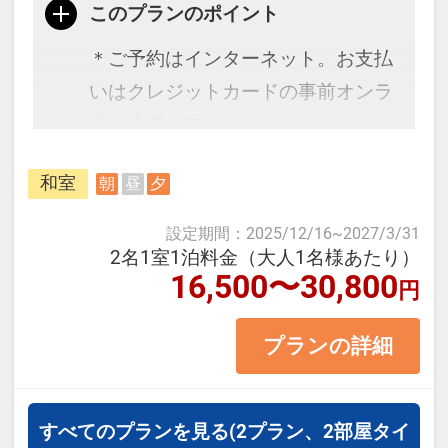
このプランのポイント
必ずご確認ください。
前日ご宿泊のお客様はチェックア
＊ご予約はインターネット。お支払
ウト日、当日ご宿泊のお客様はチェ
いはクレジットカードの事前オンラ
ックイン日のご利用ができなくなり
イン決済にて。
ます。
和室
朝
昼
夕
カタタの湯は営業しております。
※幼児施設使用料：2歳～未就学
(チェックイン日かチェックアウト日
児 5,500円（税サ込・現地払い）
設定期間
：
2025/12/16
~
2027/3/31
のどちらかで1度ご利用いただけま
2名1室1泊料金（大人1名様あたり）
16,500〜30,800
す。）
円
プランの詳細
すべてのプランを見る
(2プラン、2部屋タイ