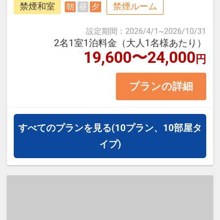
禁煙和室
禁煙ルーム
朝
昼
夕
野の山々を望む当館は、風光明媚な
海辺の宿です。4,500坪の広大な庭
設定期間
：
2026/4/1
~
2026/10/31
園の先には四季を彩る花が咲き季節
2名1室1泊料金（大人1名様あたり）
19,600〜24,000
円
の移ろいと自然の美しさを心ゆくま
でご堪能いただけます。
プランの詳細
≪お部屋タイプ≫ 禁 海音煙和室
海側 10畳 バス・トイレ付
すべてのプランを見る
(10プラン、10部屋タ
※宿泊税が必要な場合は現地払いと
イプ)
なります。（実施している自治体の
み）
【宿泊施設における「こども・添い