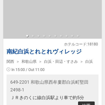
必ず入力して下さい。
※宿泊税が必要な場合は現地払いと
なります。（実施している自治体の
み）
ホテルコード:18180
南紀白浜とれとれヴィレッジ
●館内施設券1000円♪ ※滞在中1回
●ウェルカムバスあり。（事前予約
関西
和歌山県
白浜・田辺・すさみ
白浜
要／無料） ※詳細はお宿のホーム
In 15:00 / Out 11:00
ページをご確認ください。
649-2201 和歌山県西牟婁郡白浜町堅田
2498-1
ＪＲきのくに線白浜駅より車で約5分