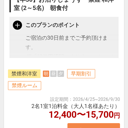
室 (2～5名) 朝食付
このプランのポイント
ご宿泊の30日前までご予約頂けま
す。
JR「紀伊田辺駅」よりウェルカムバ
ス（要予約／無料）で約15分。
禁煙和洋室
早期割引
朝
昼
夕
オーシャンビューのベランダから望
む夕陽の美しさ、太平洋を一望でき
禁煙ルーム
る広々とした大浴場からの景色をお
設定期間
：
2026/4/25
~
2026/9/30
楽しみください。
2名1室1泊料金（大人1名様あたり）
12,400〜15,700
円
■お部屋タイプ：＜禁煙＞ 和洋室