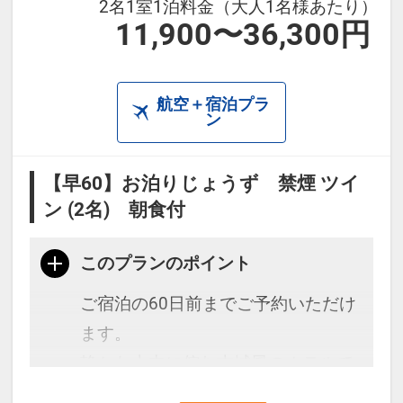
2名1室1泊料金（大人1名様あたり）
11,900〜36,300円
航空＋宿泊プラ
ン
【早60】お泊りじょうず 禁煙 ツイ
ン (2名) 朝食付
このプランのポイント
ご宿泊の60日前までご予約いただけ
ます。
静かな山中に佇む古城風のホテルで
す。上富田IC・白浜ICに近く、お車