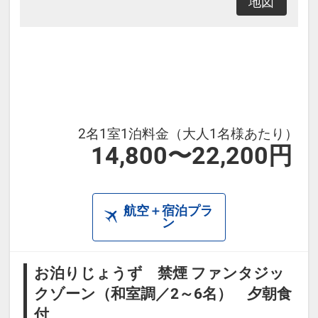
地図
2名1室1泊料金（大人1名様あたり）
14,800〜22,200円
航空＋宿泊プラ
ン
お泊りじょうず 禁煙 ファンタジッ
クゾーン（和室調／2～6名） 夕朝食
付