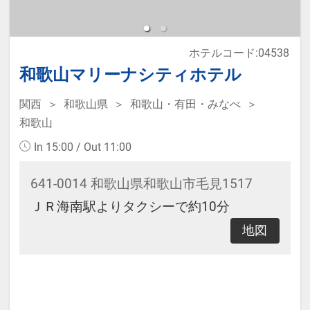
車高2.1m以下、横幅：1.9m以下、
全長：5.3m以下
ホテルコード:04538
車両制限を超えるお車をご利用の場
和歌山マリーナシティホテル
合は事前にホテルまでご連絡くださ
いませ。
関西
和歌山県
和歌山・有田・みなべ
和歌山
～お子様の添い寝について～
In 15:00 / Out 11:00
ベッド1台大人1名につき小学生以下
641-0014 和歌山県和歌山市毛見1517
(0歳から12歳未満)のお子様1名様ま
ＪＲ海南駅よりタクシーで約10分
でとさせていただきます。
地図
例:ベッドが1台のお部屋(大人1～2名
様):お子様1名まで添寝可
ベッドが2台のお部屋(大人2名様):
お子様2名様まで添寝可