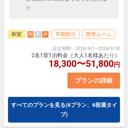
す。
白良浜に直結。徒歩約30秒！ 空と
海のパノラマを臨みながら名湯に癒
和室
早期割引
禁煙ルーム
朝
昼
夕
され、豊かな海の幸を堪能し、くつ
ろぎの滞在をお楽しみください。
設定期間
：
2026/4/1
~
2026/9/30
2名1室1泊料金（大人1名様あたり）
18,300〜51,800
円
■お部屋タイプ：＜禁煙＞ スタンダ
ード和室 10畳 バス・トイレ付
プランの詳細
【宿泊施設における「こども・添い
寝」について】
すべてのプランを見る
(6プラン、6部屋タイ
・添い寝幼児（1～4歳）の施設使用
プ)
料：3,300円（現地払い）