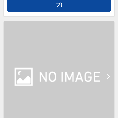
1,300円(税込)でご追加できます。
プ)
※未就学児無料
場所 ：3Fレストランサンクシェー
ル
時間 ：7：00～10：00 （最終入
店 9：30）
内容 ：和洋バイキング
～提携駐車場のご案内～
提携駐車場：和歌山ロイヤルパーキ
ング (予約不要・先着順）
1泊1,000円(税込） 24時間出入庫
可能
※車両制限について