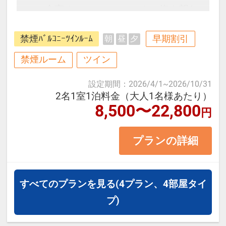
全室オーシャンフロントの海を望む
絶景のロケーション♪ 目の前に沈む
禁煙ﾊﾞﾙｺﾆｰﾂｲﾝﾙｰﾑ
早期割引
朝
昼
夕
夕日を満喫できます。
禁煙ルーム
ツイン
■お部屋タイプ：＜禁煙＞ バルコニ
設定期間
：
2026/4/1
~
2026/10/31
ーツイン 40平米 バス・トイレ付
2名1室1泊料金（大人1名様あたり）
8,500〜22,800
・1名様でご予約の場合、ツインの
円
シングルユースとなります。
プランの詳細
【宿泊施設における「こども・添い
寝」について】
すべてのプランを見る
(4プラン、4部屋タイ
・添い寝幼児（0～6歳／未就学児）
プ)
の施設使用料：無料
・添い寝のお子様がいる場合、「施