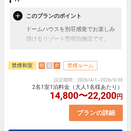
このプランのポイント
ドームハウスを別荘感覚でお楽しみ
頂けるリゾート型宿泊施設です。
■お部屋タイプ：＜禁煙＞ ファンタ
禁煙和室
禁煙ルーム
朝
昼
夕
ジックゾーン 和室 バス・トイレ
付
設定期間
：
2026/4/1
~
2026/9/30
・大人、3歳以上のお子様を含め6名
2名1室1泊料金（大人1名様あたり）
14,800〜22,200
円
様迄宿泊可（添寝幼児は定員数除
外）
プランの詳細
≪ご注意≫