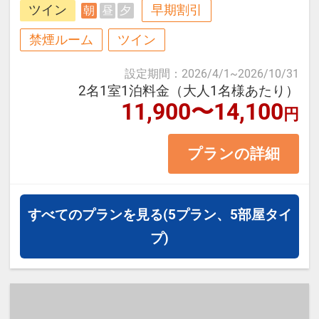
ツイン
早期割引
朝
昼
夕
での白浜・熊野古道エリアへのアク
セスに便利です。
禁煙ルーム
ツイン
設定期間
：
2026/4/1
~
2026/10/31
■お部屋タイプ：＜禁煙＞ ツイン
2名1室1泊料金（大人1名様あたり）
11,900〜14,100
25平米 バス・トイレ付
円
プランの詳細
【宿泊施設における「こども・添い
寝」について】
・添い寝幼児（3～5歳）の施設使用
すべてのプランを見る
(5プラン、5部屋タイ
料：1,100円(現地払い）
プ)
・添い寝のお子様がいる場合は「施
設へのメッセージ」に人数・年齢を
必ず入力してください。