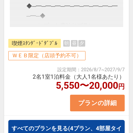
◆─━─━─━─━─━─━─━─━─━
─━─◆
シンプルな素泊りプラン
出張・レジャーの予定に合わせて
喫煙ｽﾀﾝﾀﾞｰﾄﾞﾀﾞﾌﾞﾙ
朝
昼
夕
ご利用ください！
◆─━─━─━─━─━─━─━─━─━
ＷＥＢ限定（店頭予約不可）
─━─◆
設定期間
：
2026/8/7
~
2027/9/7
2名1室1泊料金（大人1名様あたり）
5,550〜20,000
【2024年4月 全室リニューアルオー
円
プン♪】
プランの詳細
～ご朝食のご案内～
料金 ：大人2,200円(税込) /小学生
すべてのプランを見る
(4プラン、4部屋タイ