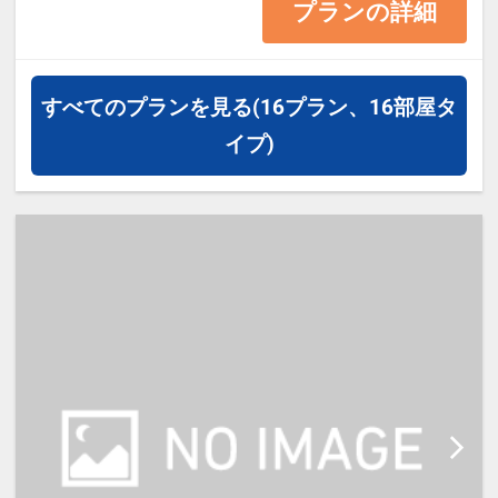
プランの詳細
41平米 バス・トイレ付
・3名様以上で1室ご宿泊の場合、正
ベッド2台＋布団のご利用となりま
すべてのプランを見る
(16プラン、16部屋タ
す。
イプ)
【宿泊施設における「こども・添い
寝」について】
・こどもＡ料金は、7～12歳／小学
生、こどもＢ料金は、4～6歳／未就
学児が対象です。
・添い寝幼児（0～3歳）の施設使用
料：無料
・添い寝のお子様がいる場合、「施
設へのメッセージ」に人数と年齢を