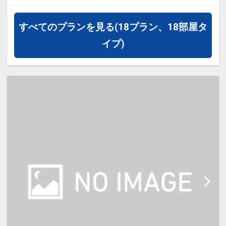
ワイドシングルルーム 14平米 1
～2名様一室
すべてのプランを見る
(18プラン、18部屋タ
バス・トイレ付 正ベッド幅
イプ)
140cm×1台
※1ベッドです。2名様で1室をご予
約の場合、おふたりでベッド1台を
ご利用いただきます。
【宿泊施設における「こども・添い
寝」について】
・幼児施設使用料（0～6歳）：無料
※添い寝のお子様がいる場合は「施
設へのメッセージ」に人数・年齢を
必ず入力してください。