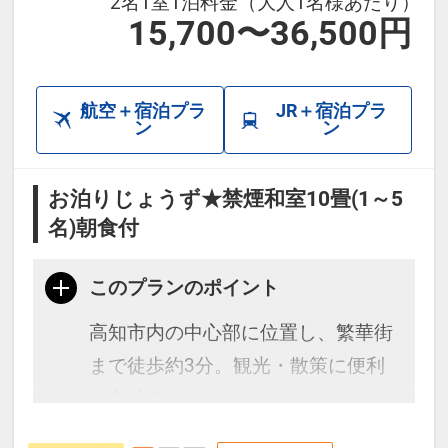
2名1室1泊料金（大人1名様あたり）
15,700〜36,500円
航空＋宿泊プラ
JR＋宿泊プラ
ン
ン
お泊りじょうず★禁煙和室10畳(1～5
名)朝食付
このプランのポイント
高知市内の中心部に位置し、繁華街
まで徒歩約3分。観光・散策に便利
な立地です♪
お食事は「土佐の匠」に認定された