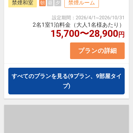
禁煙和室
禁煙ルーム
朝
昼
夕
総料理長の元、豊富な素材を使った
旬の土佐料理をお楽しみいただける
設定期間
：
2026/4/1
~
2026/10/31
よう心掛けております。
2名1室1泊料金（大人1名様あたり）
15,700〜28,900
円
〈お部屋タイプ〉
プランの詳細
街側和室 10畳 1～5名様1室 バ
ス・トイレ付
すべてのプランを見る
(9プラン、9部屋タイ
【宿泊施設における「こども・添い
プ)
寝」について】
・幼児施設使用料（0～5歳）：
2,200円（現地払い）
※添い寝のお子様がいる場合は「施
設へのメッセージ」に人数・年齢を