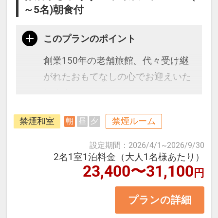
～5名)朝食付
このプランのポイント
創業150年の老舗旅館。代々受け継
がれたおもてなしの心でお迎えいた
します。
最上階 湯上り茶屋「城見櫓」から
禁煙和室
禁煙ルーム
朝
昼
夕
は、ライトアップされた高知城が望
めます。
設定期間
：
2026/4/1
~
2026/9/30
2名1室1泊料金（大人1名様あたり）
23,400〜31,100
円
＜お部屋タイプ＞禁煙千寿和室 バ
ス・トイレ付 10畳
プランの詳細