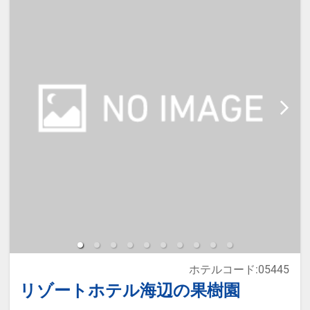
寝」について】
※施設使用料（0歳～2歳）：無料
※添い寝のお子様がいる場合は「施
設へのメッセージ」に人数・年齢を
必ず入力してください。
※宿泊税が必要な場合は現地払いと
なります。
ホテルコード:05445
リゾートホテル海辺の果樹園