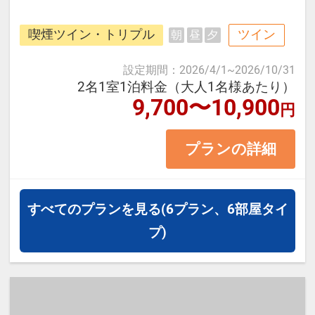
四万十市繁華街に建つシティホテル
喫煙ツイン・トリプル
ツイン
朝
昼
夕
です。サウナ付温泉大浴場も完備！
四万十川流域や足摺岬、海洋堂フィ
設定期間
：
2026/4/1
~
2026/10/31
ギュアミュージアムなどへの、観光
2名1室1泊料金（大人1名様あたり）
9,700〜10,900
円
の拠点としても便利です。
プランの詳細
＜お部屋タイプ＞喫煙ツイン 24平
米 バス・トイレ付
※3名以上で1室にご宿泊の場合は正
すべてのプランを見る
(6プラン、6部屋タイ
ベッド2台+エキストラベッドをご利
プ)
用いただきます。
【宿泊施設における「こども・添い