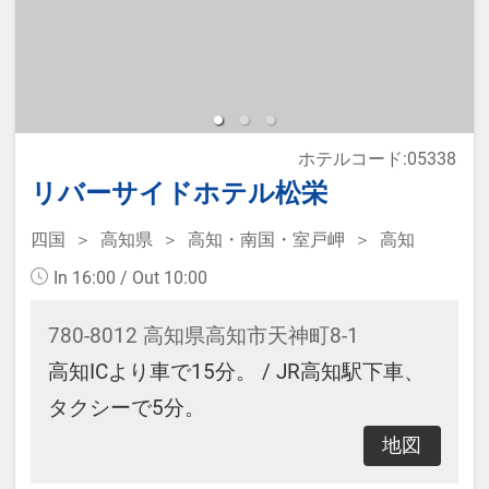
※2名様でご利用の場合、添い寝不
可です。
●Wi-Fi全館利用可
ホテルコード:05338
リバーサイドホテル松栄
※宿泊税が必要な場合は現地払いと
なります。
四国
高知県
高知・南国・室戸岬
高知
In 16:00 / Out 10:00
780-8012 高知県高知市天神町8-1
高知ICより車で15分。 / JR高知駅下車、
タクシーで5分。
地図