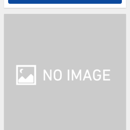
※添い寝のお子様がいらっしゃる場
合は、施設への通信欄(ご要望欄)に
人数・年齢を必ず入力して下さい。
※宿泊税が必要な場合、現地払いと
なります。