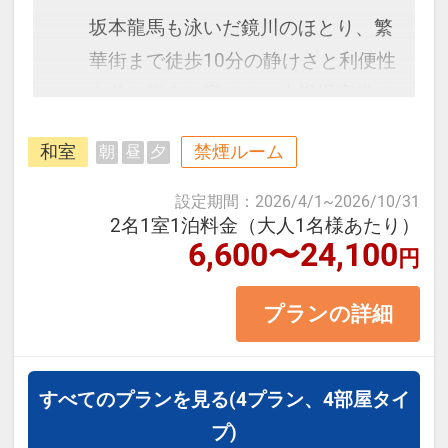
坂本龍馬も泳いだ鏡川のほとり、繁
華街まで徒歩10分の静けさと利便性
を兼ね備えた宿です。大浴場完備で
旅の疲れも癒せます。
和室
禁煙ルーム
朝
昼
夕
＜お部屋タイプ＞ 街側禁煙和室
設定期間
：
2026/4/1
~
2026/10/31
8～10畳 バス・トイレ付 1～5名様
2名1室1泊料金（大人1名様あたり）
6,600〜24,100
円
一室
プランの詳細
【宿泊施設における「こども・添い
寝」について】
すべてのプランを見る
(4プラン、4部屋タイ
・幼児施設使用料（0～5歳）：無料
プ)