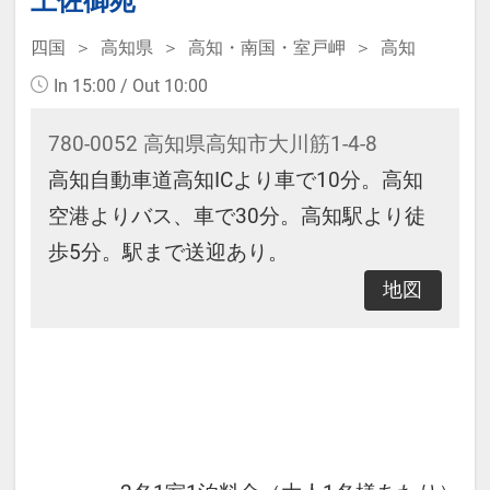
土佐御苑
時で価格が異なる場合があります、
四国
高知県
高知・南国・室戸岬
高知
あらかじめご了承ください。
In 15:00 / Out 10:00
780-0052 高知県高知市大川筋1-4-8
◆下記記念日の前後14日間にご宿泊
高知自動車道高知ICより車で10分。高知
のお客様（事前予約制）
空港よりバス、車で30分。高知駅より徒
誕生日・結婚記念日・ご長寿：ミニ
歩5分。駅まで送迎あり。
ホールケーキをご用意（1グループ
地図
に1個）
※予約時メッセージ欄に記念日の旨
をご入力、または予約後宿泊施設に
お電話にてご連絡ください。