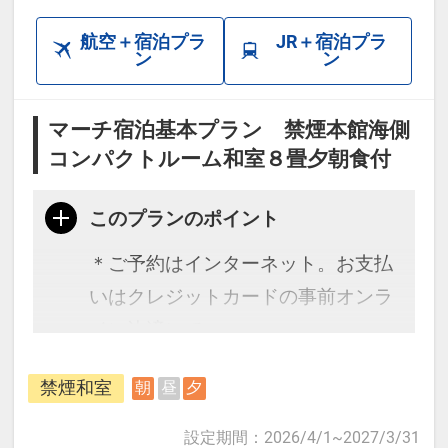
航空＋宿泊プラ
JR＋宿泊プラ
ン
ン
マーチ宿泊基本プラン 禁煙本館海側
コンパクトルーム和室８畳夕朝食付
このプランのポイント
＊ご予約はインターネット。お支払
いはクレジットカードの事前オンラ
イン決済にて。
幼児施設使用料 3～6才2,200円
禁煙和室
朝
昼
夕
（税サ込・現地払い）
設定期間
：
2026/4/1
~
2027/3/31