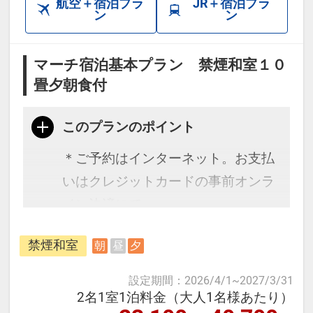
航空＋宿泊プラ
JR＋宿泊プラ
ン
ン
マーチ宿泊基本プラン 禁煙和室１０
畳夕朝食付
このプランのポイント
＊ご予約はインターネット。お支払
いはクレジットカードの事前オンラ
イン決済にて。
幼児施設使用料：0歳～就学児2200
禁煙和室
朝
昼
夕
円（税サ込・現地払い）
設定期間
：
2026/4/1
~
2027/3/31
2名1室1泊料金（大人1名様あたり）