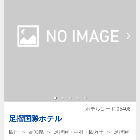
必ず入力してください。
※添い寝幼児の食事が必要な場合は
追加代金を現地にてご確認くださ
い。
●Wi-Fi全館利用可
※宿泊税が必要な場合は現地払いと
なります。
ホテルコード:05408
足摺国際ホテル
四国
高知県
足摺岬・中村・四万十
足摺岬