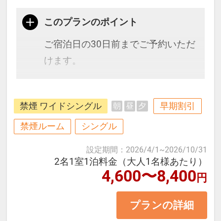
このプランのポイント
ご宿泊日の30日前までご予約いただ
けます。
路面電車「はりまや橋」停留所の目
禁煙 ワイドシングル
早期割引
朝
昼
夕
の前すぐ、JR高知駅からも徒歩約10
分！
禁煙ルーム
シングル
高知市内はもちろん、高知県全域へ
設定期間
：
2026/4/1
~
2026/10/31
のアクセス拠点にもお使いいただけ
2名1室1泊料金（大人1名様あたり）
4,600〜8,400
ます。
円
プランの詳細
〈お部屋タイプ〉