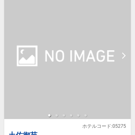
【宿泊施設における「こども・添い
寝」について】
・幼児施設使用料（0～5歳）：無料
※添い寝のお子様がいる場合は「施
設へのメッセージ」に人数・年齢を
必ず入力してください。
●Wi-Fi全館利用可
※宿泊税が必要な場合は現地払いと
なります。
※本プランは価格変動制です。
予約のタイミングや空室状況により
ホテルコード:05275
代金が変動するため、閲覧時と予約