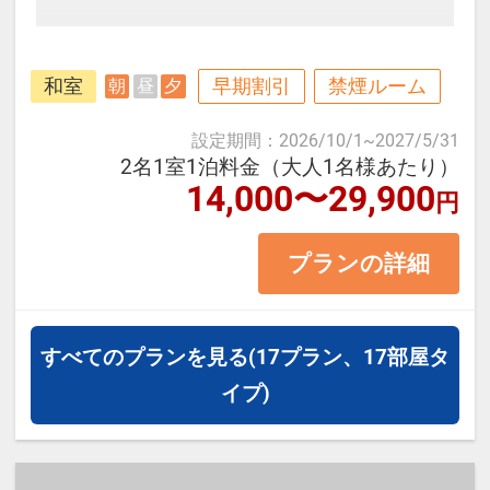
高知龍馬空港よりタクシーで約15
和室
早期割引
禁煙ルーム
朝
昼
夕
分！
高知ならではの藁焼きカツオのタタ
設定期間
：
2026/10/1
~
2027/5/31
キは、お客様が夕食の席につかれて
2名1室1泊料金（大人1名様あたり）
14,000〜29,900
円
から焼いております。分厚くて食べ
応えバツグンです！
プランの詳細
〈お部屋タイプ〉
本館スタンダードタイプ和室 40平
すべてのプランを見る
(17プラン、17部屋タ
米・海側 1～4名様1室
イプ)
バス・トイレ付