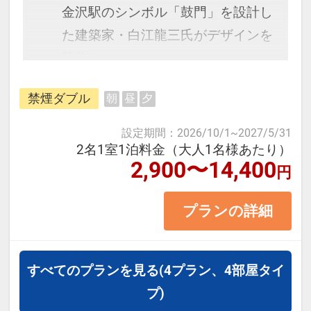
予約のタイミングや空室状況により
金沢駅のシンボル「鼓門」を設計し
代金が変動するため、閲覧時と予約
た建築家・白江龍三氏がデザインを
時で価格が異なる場合があります。
監修。
あらかじめご了承ください。
最上階のフロントからは金沢市内が
禁煙ダブル
朝
昼
夕
一望出来、素晴らしい夕日や北陸新
幹線も見る事が出来ます。
設定期間
：
2026/10/1
~
2027/5/31
2名1室1泊料金（大人1名様あたり）
2,900〜14,400
円
＜お部屋タイプ＞禁煙ダブル バ
ス・トイレ付 15平米
プランの詳細
正ベット幅：140㎝×1台
※1ベッドです。2名様1室の場合お
二人で1台となります。
すべてのプランを見る
(4プラン、4部屋タイ
プ)
【宿泊施設における「こども・添い