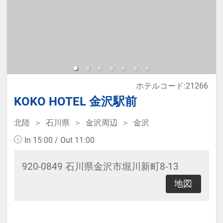
那覇新都心「おもろまち」のホテ
ル。ロフト式ベッドを活用した新感
覚のお部屋です。
≪お部屋タイプ≫シングル＆セミダ
ホテルコード:21266
ブル バス・トイレ付 7平米
KOKO HOTEL 金沢駅前
※1ベッドです。2名様で1室をご予
約の場合、おふたりでベッド1台を
北陸
石川県
金沢周辺
金沢
ご利用いただきます。
In 15:00 / Out 11:00
920-0849 石川県金沢市堀川新町8-13
宿泊税が必要な場合は現地払いとな
地図
ります。
・無料軽食サービス有(時間、数量限
定)