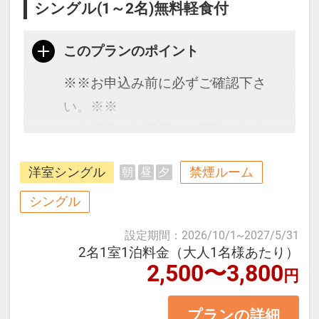
シングル(1～2名)無料軽食付
このプランのポイント
※※お申込み前に必ずご確認下さ
い。※※
・未就学のお子様はご宿泊いただけ
ません。
洋室シングル
禁煙ルーム
朝
昼
夕
・添い寝の設定はございません。
・こちらのホテルは一般的なホテル
シングル
客室とは異なり、7平米のコンパク
設定期間
：
2026/10/1
~
2027/5/31
トなスペース内の
2名1室1泊料金（大人1名様あたり）
2,500〜3,800
トイレ・シャワースペースの上に
円
ベッドを置くタイプのお部屋となり
プランの詳細
ます。