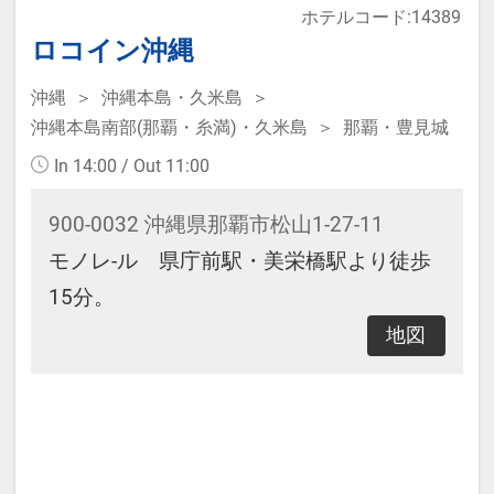
ホテルコード:14389
なります。
ロコイン沖縄
沖縄
沖縄本島・久米島
本プランは価格変動制です。
沖縄本島南部(那覇・糸満)・久米島
那覇・豊見城
予約のタイミングや空室状況により
In 14:00 / Out 11:00
代金が変動するため、閲覧時と予約
時で価格が異なる場合があります。
900-0032 沖縄県那覇市松山1-27-11
あらかじめご了承ください。
モノレ-ル 県庁前駅・美栄橋駅より徒歩
15分。
地図