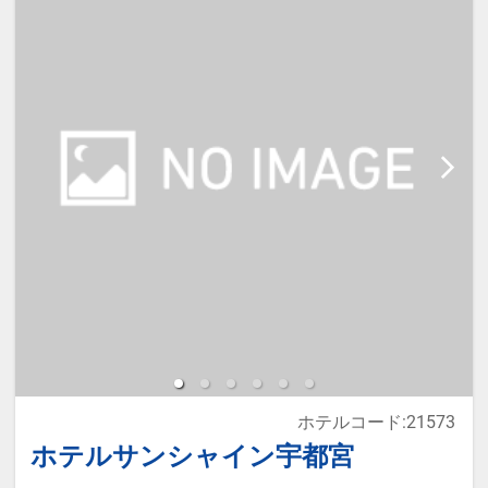
宿泊税が必要な場合は現地払いとな
ります。
本プランは価格変動制です。
予約のタイミングや空室状況により
代金が変動するため、閲覧時と予約
時で価格が異なる場合があります。
あらかじめご了承ください。
ホテルコード:21573
ホテルサンシャイン宇都宮