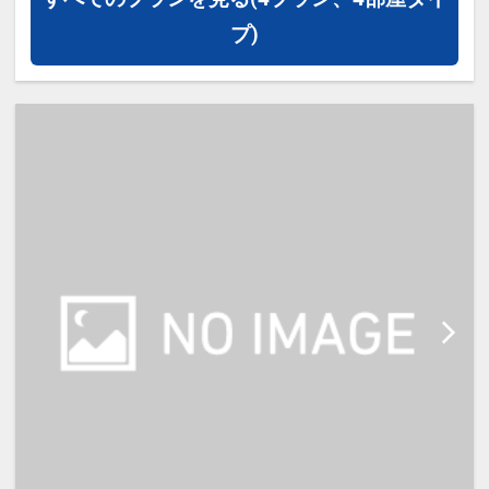
かさと快適さを満喫。
プ)
コンパクトながら機能性を重視した
客室で、カップルのご旅行はもちろ
ん、家族での滞在や連泊でのご利用
に最適です。
【館内サービス】
・24時間対応フロントサービス
・荷物預かりサービス
・電子レンジ
・ウォーターサーバー
・コインランドリー
・アメニティバー（歯ブラシ・カミ
ソリ・部屋着など）