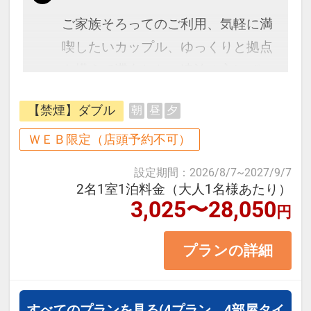
ご家族そろってのご利用、気軽に満
喫したいカップル、ゆっくりと拠点
を構えて滞在したい連泊の方にぴっ
たりの【素泊まりプラン】です。
【禁煙】ダブル
朝
昼
夕
【客室の魅力】
ＷＥＢ限定（店頭予約不可）
高品質ベッドを採用し、連泊でも疲
設定期間
：
2026/8/7
~
2027/9/7
れを残しにくい快適な寝心地を実
2名1室1泊料金（大人1名様あたり）
3,025〜28,050
現。
円
浴室には広めのバスタブをご用意
プランの詳細
し、観光や移動で疲れた体をしっか
り癒やせます。
高速Wi-Fi完備・遮光カーテンで、静
すべてのプランを見る
(4プラン、4部屋タイ