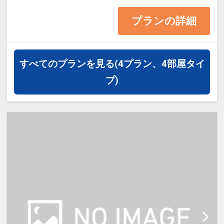
13平米 ベッド幅138cm
プランの詳細
・1ベッドです。2名様で1室をご予
約の場合、お2人でベッド1台をご利
用いただきます。
すべてのプランを見る
(4プラン、4部屋タイ
・2名様でご宿泊の場合は添い寝は
プ)
ご利用いただけません。
・宿泊税が必要な場合は現地払いと
なります。（実施している自治体の
み）
【宿泊施設における「こども・添い
寝」について】
・0～5歳（未就学児)は添い寝対が