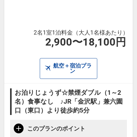
【トースト】6：00～9：00（数量限
定）
【セルフうどん】12：00～22：
2名1室1泊料金（大人1名様あたり）
00（数量限定）
2,900〜18,100円
【ポップコーン】15：00～21：00
【ドリンクバー】5：00～24：00
航空＋宿泊プラ
・館内には50.000冊の漫画が設置さ
ン
れており、ご滞在中はお部屋でゆっ
くりお読みいただけます
お泊りじょうず☆禁煙ダブル（1～2
※状況により食事内容・食事場所が
名）食事なし ♪JR「金沢駅」兼六園
変更となる場合がございます。
口（東口）より徒歩約5分
このプランのポイント
本プランは価格変動制です。