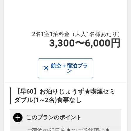
・兼六園まで徒歩15分（バス約8
分）
・JR金沢駅から徒歩15分
・ひがし茶屋街まで徒歩20分（バス
2名1室1泊料金（大人1名様あたり）
3,300〜6,000円
約15分）
・小松空港から空港リムジンバスで
「武蔵ヶ辻・近江町市場」下車徒歩
航空＋宿泊プラ
3分
ン
・学会やイベント参加にも便利な立
地。
【早60】お泊りじょうず★喫煙セミ
※駐車場はございません。お車の際
ダブル(1～2名)食事なし
は近隣駐車場をご利用ください。
このプランのポイント
【周辺観光】
ご宿泊の60日前までご予約頂けま