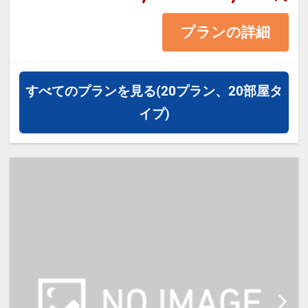
※1ベッドです。2名様で1室をご予
プランの詳細
約の場合、おふたりでベッド1台を
ご利用いただきます。
すべてのプランを見る
(20プラン、20部屋タ
イプ)
【宿泊施設における「こども・添い
寝」について】
・添い寝施設使用料（0歳～18
歳）：無料
※添い寝のお子様がいる場合は「施
設へのメッセージ」に人数・年齢を
必ず入力してください。
※2名様で利用の場合は添い寝不可
です。