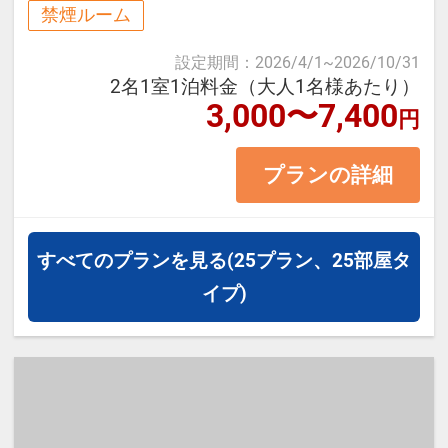
繁華街の「天文館」や桜島に向かう
禁煙ルーム
フェリー乗り場も徒歩圏内です♪
設定期間
：
2026/4/1
~
2026/10/31
鹿児島・離島への観光の皆様を心よ
2名1室1泊料金（大人1名様あたり）
3,000〜7,400
りお待ちしております！
円
プランの詳細
≪お部屋タイプ≫セミダブル 12平
米 バス・トイレ付
※1ベッドです。2名様で1室をご予
すべてのプランを見る
(25プラン、25部屋タ
約の場合、おふたりでベッド1台を
イプ)
ご利用いただきます。
※添い寝幼児のご利用は頂けません
※宿泊税が必要な場合は現地払いと
なります。