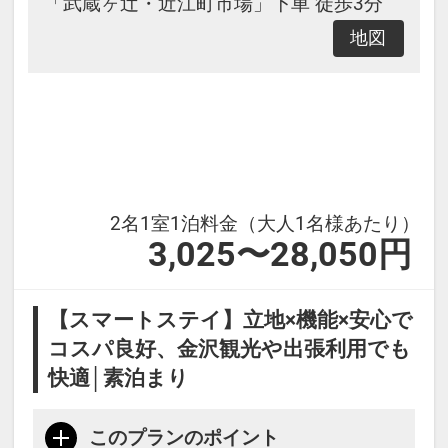
「武蔵ヶ辻・近江町市場」下車 徒歩3分
00～19：00 ウェルカムアルコール
地図
サービス
14：
00～21：00 ウェルカム和菓子サー
ビス
21：
00～23：00 ウェルカムお茶漬けサ
2名1室1泊料金（大人1名様あたり）
ービス
3,025〜28,050円
【スマートステイ】立地×機能×安心で
コスパ良好、金沢観光や出張利用でも
快適│素泊まり
このプランのポイント