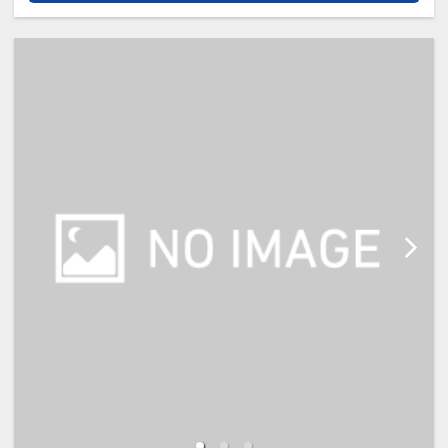
寝」について】
※添い寝幼児（0歳～9歳）の施設使
用料：無料
※添い寝のお子様がいる場合は「施
設へのメッセージ」に人数・年齢を
必ず入力してください。
※添い寝は正ベッド1台につき1名の
み可能です。
※2名様で利用の場合は添い寝不可
です。
※宿泊税が必要な場合は現地払いと
なります。