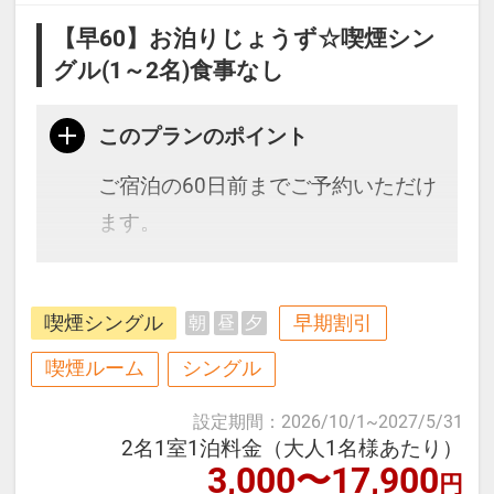
【早60】お泊りじょうず☆喫煙シン
グル(1～2名)食事なし
このプランのポイント
ご宿泊の60日前までご予約いただけ
ます。
博多駅、天神にもアクセス抜群で
喫煙シングル
早期割引
朝
昼
夕
す。全室シモンズ社製のベッドで快
適♪
喫煙ルーム
シングル
設定期間
：
2026/10/1
~
2027/5/31
≪お部屋タイプ≫スタンダードシン
2名1室1泊料金（大人1名様あたり）
3,000〜17,900
グル 11平米 バス・トイレ付
円