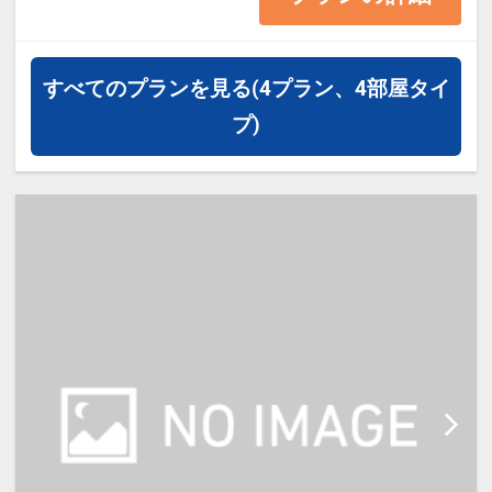
・お申込前に必ずホテルホームペー
ジにて内容をご確認の上お申込をお
すべてのプランを見る
(4プラン、4部屋タイ
願い致します。
プ)
・床上からはハシゴでベッドにお上
がりいただきます（床上からの高さ
は約2ｍ）
***************************************
***************************************
********
ご宿泊の60日前までご予約頂けま
す。