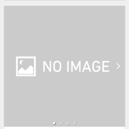
・観光、ビジネスの拠点をじっくり
構えたい連泊利用に
【宿泊施設における「こども・添い
・家族みんなで金沢観光を楽しみた
寝」について】
いご旅行に
※添い寝幼児(0歳～2歳)の施設利用
料：無料
【ご案内】
※添い寝幼児(3歳～5歳)の施設使用
・朝食は、現地払いで追加も可能で
料：1,100円(現地払い)
す。
※添い寝のお子様がいる場合は、施
・チェックインは15:00から、チェ
設への通信欄(ご要望欄)に人数・年
ックアウトは11:00までとゆっくり
齢を必ず入力して下さい。
滞在できます。
※2名様で利用の場合は添い寝不可
です。
※宿泊税が必要な場合は現地払いと