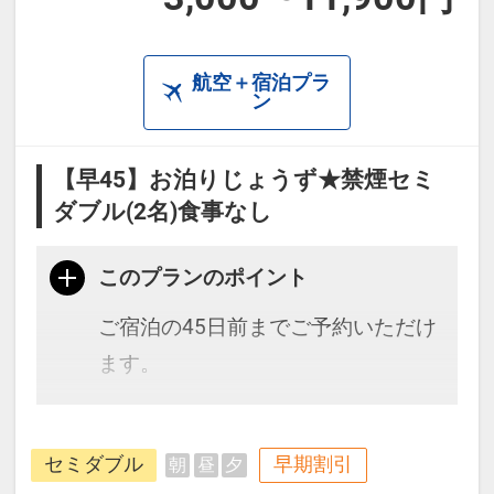
航空＋宿泊プラ
ン
【早45】お泊りじょうず★禁煙セミ
ダブル(2名)食事なし
このプランのポイント
ご宿泊の45日前までご予約いただけ
ます。
種子島・屋久島への高速船ターミナ
セミダブル
早期割引
朝
昼
夕
ルに一番近いホテルで好立地！