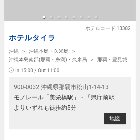
【レンタル品】
ホテルコード:13382
・Refaドライヤー
ホテルタイラ
・電気スタンド
・加湿器
沖縄
沖縄本島・久米島
沖縄本島南部(那覇・糸満)・久米島
那覇・豊見城
・ズボンプレッサー
※フロントで無料レンタル可能（数
In 15:00 / Out 11:00
に限りあり）
900-0032 沖縄県那覇市松山1-14-13
モノレール「美栄橋駅」・「県庁前駅」
【アクセス】
よりいずれも徒歩約5分
・近江町市場まで徒歩3分
地図
・金沢城公園まで徒歩10分（バス約
5分）