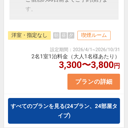
・市場で楽しむ海鮮丼や冬の味覚
す。
「加能ガニ」「香箱ガニ」
・四季の彩りにあふれる兼六園（冬
モノレール【県庁前駅】から徒歩5
は雪吊りの名所）
洋室・指定なし
喫煙ルーム
朝
昼
夕
分。国際通りまで徒歩圏内♪沖縄最
・歴史薫る長町武家屋敷や尾山神社
大の飲食街「松山」の中心に位置
設定期間
：
2026/4/1
~
2026/10/31
・現代アートが魅力の21世紀美術館
し、観光に便利な沖縄の老舗ホテ
2名1室1泊料金（大人1名様あたり）
3,300〜3,800
・石畳が美しいひがし茶屋街の街並
円
ル。
み
プランの詳細
≪お部屋タイプ≫セミダブル 12平
【利用シーン】
米 バス・トイレ付
・一人旅では気軽に、カップルや女
正ベッド幅120cm×1台
すべてのプランを見る
(24プラン、24部屋タ
子旅では立地を生かして効率的に観
※1ベッドです。2名1室の場合、お
イプ)
光
二人で1台となります。