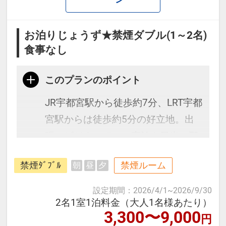
お泊りじょうず★禁煙ダブル(1～2名)
食事なし
このプランのポイント
JR宇都宮駅から徒歩約7分、LRT宇都
宮駅からは徒歩約5分の好立地。出
張・ビジネスでのご宿泊や日光・那
須高原等への観光の拠点として便利
禁煙ﾀﾞﾌﾞﾙ
禁煙ルーム
朝
昼
夕
なロケーションです。
設定期間
：
2026/4/1
~
2026/9/30
≪お部屋タイプ≫
2名1室1泊料金（大人1名様あたり）
3,300〜9,000
円
・禁煙ダブルルーム バス・トイレ付