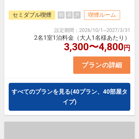
那覇空港から車で7分、ゆいレール
セミダブル喫煙
喫煙ルーム
朝
昼
夕
県庁前駅から徒歩で約12分。
国際通りや繁華街、ビジネス街にも
設定期間
：
2026/10/1
~
2027/3/31
近く観光にも出張にもご利用くださ
2名1室1泊料金（大人1名様あたり）
3,300〜4,800
円
い。
プランの詳細
＜お部屋タイプ＞セミダブル 14平
米 バス・トイレ付
正ベッド幅122cm×1台
すべてのプランを見る
(40プラン、40部屋タ
※1ベッドです。おふたりでベッド1
イプ)
台をご利用いただきます。
※添い寝幼児はご利用いただけませ
ん。