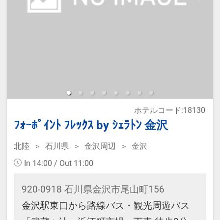
※宿泊税が必要な場合は現地払いと
なります。
※本プランは価格変動制です。
予約のタイミングや空室状況により
代金が変動するため、閲覧時と予約
ホテルコード:18130
時で価格が異なる場合があります。
ﾌｫｰﾎﾟｲﾝﾄ ﾌﾚｯｸｽ by ｼｪﾗﾄﾝ 金沢
あらかじめご了承ください。
北陸
石川県
金沢周辺
金沢
・ウェルカムサービス 14：00～
In 14:00 / Out 11:00
23：00 ウェルカムドリンクサービ
920-0918 石川県金沢市尾山町156
ス
金沢駅東口から路線バス・観光周遊バス
14：